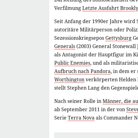
Verfilmung
Letzte Ausfahrt Brookl
Seit Anfang der 1990er Jahre wird
autoritäre Militärperson oder Polizi
Sezessionskriegsepos
Gettysburg
Ge
Generals
(2003) General Stonewall 
als Antagonist der Hauptfigur im Ki
Public Enemies
, und als militarist
Aufbruch nach Pandora
, in dem e
Worthington
verkörperten Helden l
stellt Stephen Lang den Gegenspiel
Nach seiner Rolle in
Männer, die au
ab September 2011 in der von
Stev
Serie
Terra Nova
als Commander Nat