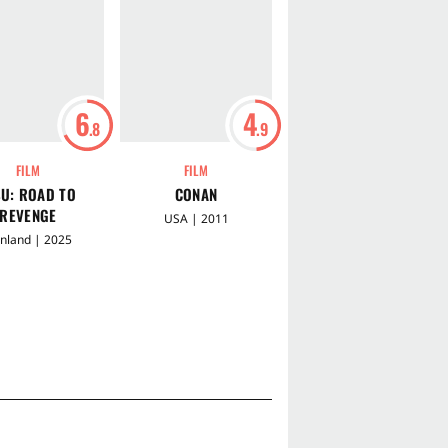
6
4
6
.8
.9
.9
FILM
FILM
FILM
SU: ROAD TO
CONAN
AVATAR 2: THE WAY OF
REVENGE
WATER
USA | 2011
nnland | 2025
USA | 2022