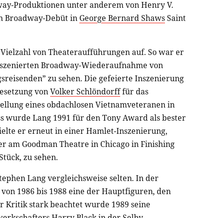
dway-Produktionen unter anderem von Henry V.
in Broadway-Debüt in
George Bernard Shaws
Saint
 Vielzahl von Theateraufführungen auf. So war er
inszenierten Broadway-Wiederaufnahme von
reisenden” zu sehen. Die gefeierte Inszenierung
Besetzung von
Volker Schlöndorff
für das
tellung eines obdachlosen Vietnamveteranen in
s wurde Lang 1991 für den Tony Award als bester
ielte er erneut in einer Hamlet-Inszenierung,
r er am Goodman Theatre in Chicago in Finishing
Stück, zu sehen.
ephen Lang vergleichsweise selten. In der
r von 1986 bis 1988 eine der Hauptfiguren, den
 Kritik stark beachtet wurde 1989 seine
erkschafters Harry Black in der
Selby
-