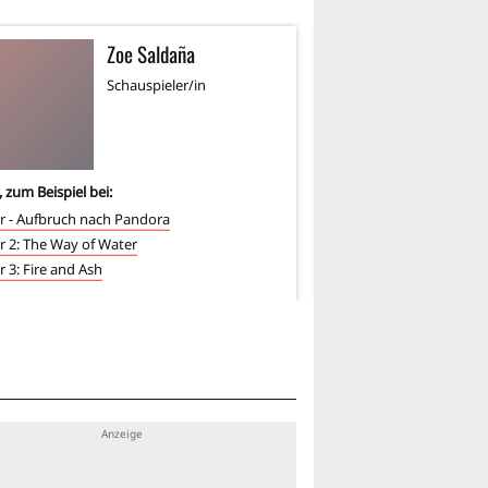
Zoe Saldaña
K
KC
Schauspieler/in
Sc
, zum Beispiel bei:
6
-mal, zum Beispiel bei:
r - Aufbruch nach Pandora
Gettysburg
r 2: The Way of Water
Gods and Generals
r 3: Fire and Ash
Law & Order