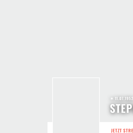
✶ 11.07.195
STEP
JETZT STR