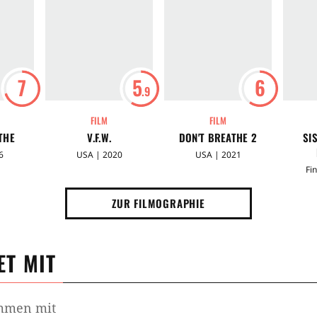
7
5
6
.9
FILM
FILM
THE
V.F.W.
DON'T BREATHE 2
SI
6
USA | 2020
USA | 2021
Fi
ZUR FILMOGRAPHIE
T MIT
ammen mit