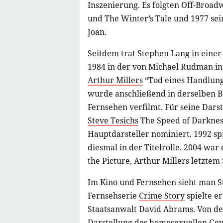
Inszenierung. Es folgten Off-Broa
und The Winter’s Tale und 1977 se
Joan.
Seitdem trat Stephen Lang in einer
1984 in der von Michael Rudman 
Arthur Millers
“Tod eines Handlungs
wurde anschließend in derselben 
Fernsehen verfilmt. Für seine Dars
Steve Tesichs
The Speed of Darknes
Hauptdarsteller nominiert. 1992 sp
diesmal in der Titelrolle. 2004 wa
the Picture, Arthur Millers letztem 
Im Kino und Fernsehen sieht man St
Fernsehserie
Crime Story
spielte e
Staatsanwalt David Abrams. Von der
Darstellung des homosexuellen Gew