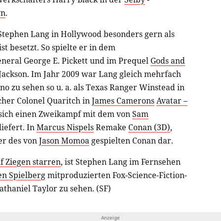
yn
.
 Stephen Lang in Hollywood besonders gern als
st besetzt. So spielte er in dem
neral George E. Pickett und im Prequel
Gods and
Jackson. Im Jahr 2009 war Lang gleich mehrfach
no zu sehen so u. a. als Texas Ranger Winstead in
ischer Colonel Quaritch in
James Camerons
Avatar –
r sich einen Zweikampf mit dem von
Sam
iefert. In
Marcus Nispels
Remake
Conan (3D)
,
er des von
Jason Momoa
gespielten Conan dar.
f Ziegen starren
, ist Stephen Lang im Fernsehen
en Spielberg
mitproduzierten Fox-Science-Fiction-
haniel Taylor zu sehen. (SF)