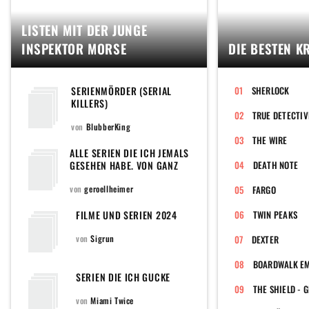
LISTEN MIT DER JUNGE
INSPEKTOR MORSE
DIE BESTEN K
SERIENMÖRDER (SERIAL
SHERLOCK
KILLERS)
TRUE DETECTIV
von
BlubberKing
THE WIRE
ALLE SERIEN DIE ICH JEMALS
GESEHEN HABE. VON GANZ
DEATH NOTE
ALT BIS AKTUELL
von
geroellheimer
FARGO
FILME UND SERIEN 2024
TWIN PEAKS
von
Sigrun
DEXTER
BOARDWALK E
SERIEN DIE ICH GUCKE
THE SHIELD - 
von
Miami Twice