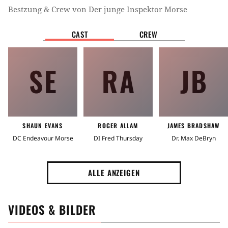
Bestzung & Crew von
Der junge Inspektor Morse
CAST
CREW
SE
RA
JB
SHAUN EVANS
ROGER ALLAM
JAMES BRADSHAW
DC Endeavour Morse
DI Fred Thursday
Dr. Max DeBryn
ALLE ANZEIGEN
VIDEOS & BILDER