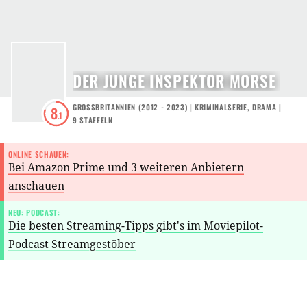
DER JUNGE INSPEKTOR MORSE
GROSSBRITANNIEN
(
2012 - 2023
) |
KRIMINALSERIE
,
DRAMA
|
8
.1
9
STAFFELN
ONLINE SCHAUEN:
Bei Amazon Prime und 3 weiteren Anbietern
anschauen
NEU: PODCAST:
Die besten Streaming-Tipps gibt's im Moviepilot-
Podcast Streamgestöber