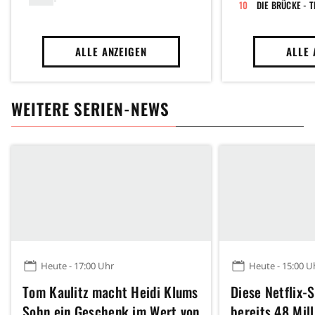
DIE BRÜCKE - T
ALLE ANZEIGEN
ALLE 
WEITERE SERIEN-NEWS
Heute - 17:00 Uhr
Heute - 15:00 U
Tom Kaulitz macht Heidi Klums
Diese Netflix-
Sohn ein Geschenk im Wert von
bereits 48 Mil