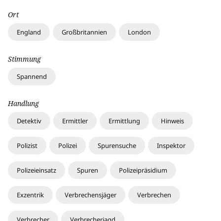
Ort
England
Großbritannien
London
Stimmung
Spannend
Handlung
Detektiv
Ermittler
Ermittlung
Hinweis
Polizist
Polizei
Spurensuche
Inspektor
Polizeieinsatz
Spuren
Polizeipräsidium
Exzentrik
Verbrechensjäger
Verbrechen
Verbrecher
Verbrecherjagd