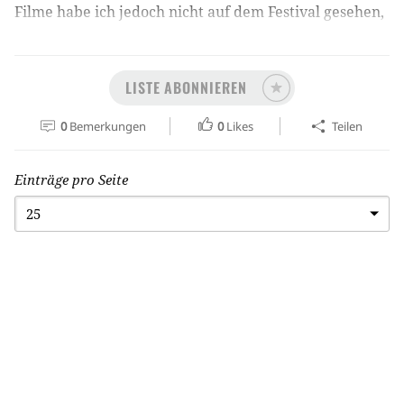
Filme habe ich jedoch nicht auf dem Festival gesehen,
sondern später - am Rande ist bemerkt, wo ich die
Filme gesehen habe.
LISTE ABONNIEREN
0
Bemerkungen
0
Likes
Teilen
Einträge pro Seite