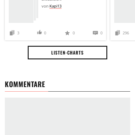
von
Kapi13
3
0
0
0
296
LISTEN-CHARTS
KOMMENTARE