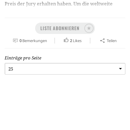
Preis der Jury erhalten haben. Um die weltweite
Popularität der Filme zu zeigen, in der Reihenfolge
der IMDb-Wertung. Außerdem einen weiteren Film
meiner Auswahl aus 18 Jahren.
LISTE ABONNIEREN
0
Bemerkungen
2
Likes
Teilen
Einträge pro Seite