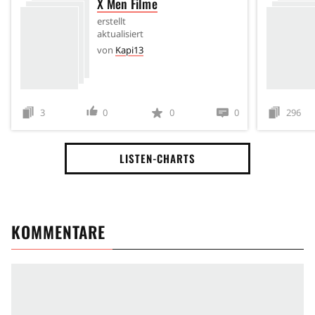
X Men Filme
erstellt
aktualisiert
von
Kapi13
3
0
0
0
296
LISTEN-CHARTS
KOMMENTARE