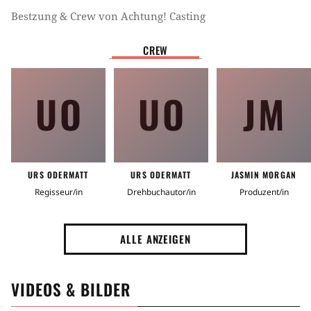
Bestzung & Crew von
Achtung! Casting
CREW
UO
UO
JM
URS ODERMATT
URS ODERMATT
JASMIN MORGAN
Regisseur/in
Drehbuchautor/in
Produzent/in
ALLE ANZEIGEN
VIDEOS & BILDER