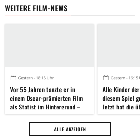
WEITERE FILM-NEWS
Gestern - 18:15 Uhr
Gestern - 16:15
Vor 55 Jahren tanzte er in
Alle Kinder der
einem Oscar-prämierten Film
diesem Spiel 
als Statist im Hintergrund –
Jetzt hat die 
heute ist er für viele der
Fantasy-Verfil
größten Action-Star unserer
Kinostart
ALLE ANZEIGEN
Zeit