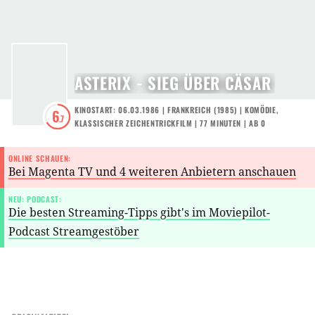
ASTERIX - SIEG ÜBER CÄSAR
KINOSTART: 06.03.1986
|
FRANKREICH
(
1985
) |
KOMÖDIE
,
6
.7
KLASSISCHER ZEICHENTRICKFILM
| 77 MINUTEN
|
AB 0
ONLINE SCHAUEN:
Bei Magenta TV und 4 weiteren Anbietern anschauen
NEU: PODCAST:
Die besten Streaming-Tipps gibt's im Moviepilot-
Podcast Streamgestöber