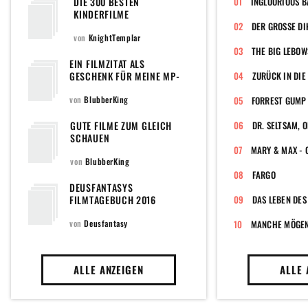
DIE 300 BESTEN
INGLOURIOUS B
KINDERFILME
DER GROSSE DI
von
KnightTemplar
THE BIG LEBOW
EIN FILMZITAT ALS
GESCHENK FÜR MEINE MP-
ZURÜCK IN DIE
FREUNDE
von
BlubberKing
FORREST GUMP
GUTE FILME ZUM GLEICH
SCHAUEN
von
BlubberKing
FARGO
DEUSFANTASYS
FILMTAGEBUCH 2016
DAS LEBEN DES
von
Deusfantasy
MANCHE MÖGEN'
ALLE ANZEIGEN
ALLE 