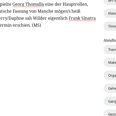
BFI 5
spielte
Georg Thomalla
eine der Hauptrollen,
utsche Fassung von Manche mögen’s heiß
Klass
 Jerry/Daphne sah Wilder eigentlich
Frank Sinatra
ermin erschien. (MS)
Time
Handlu
Tran
Make
Organ
Gehe
Gang
Gesc