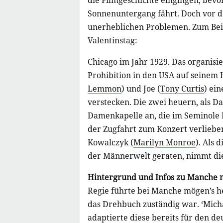
die Filmgeschichte eingingen, bev
Sonnenuntergang fährt. Doch vor d
unerheblichen Problemen. Zum Beis
Valentinstag:
Chicago im Jahr 1929. Das organisi
Prohibition in den USA auf seinem 
Lemmon
) und Joe (
Tony Curtis
) ei
verstecken. Die zwei heuern, als D
Damenkapelle an, die im Seminole R
der Zugfahrt zum Konzert verlieben
Kowalczyk (
Marilyn Monroe
). Als 
der Männerwelt geraten, nimmt die 
Hintergrund und Infos zu Manche 
Regie führte bei Manche mögen’s 
das Drehbuch zuständig war. ‘Micha
adaptierte diese bereits für den d