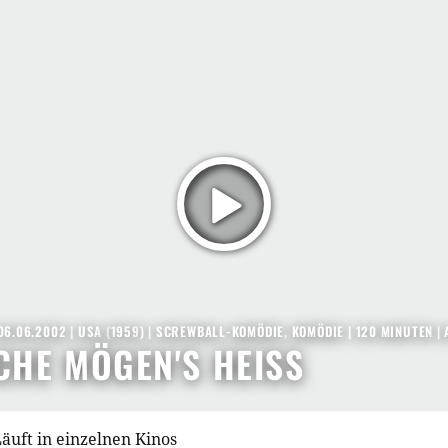
06.06.2002
|
USA
(
1959
) |
SCREWBALL-KOMÖDIE
,
KOMÖDIE
| 120 MINUTEN
|
HE MÖGEN'S HEISS
äuft in einzelnen Kinos