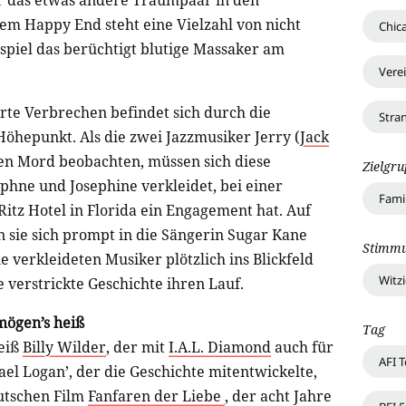
or das etwas andere Traumpaar in den
em Happy End steht eine Vielzahl von nicht
Chic
piel das berüchtigt blutige Massaker am
Vere
erte Verbrechen befindet sich durch die
Stra
Höhepunkt. Als die zwei Jazzmusiker Jerry (
Jack
nen Mord beobachten, müssen sich diese
Zielgr
aphne und Josephine verkleidet, bei einer
Fami
itz Hotel in Florida ein Engagement hat. Auf
 sie sich prompt in die Sängerin Sugar Kane
Stimm
die verkleideten Musiker plötzlich ins Blickfeld
Witz
verstrickte Geschichte ihren Lauf.
mögen’s heiß
Tag
heiß
Billy Wilder
, der mit
I.A.L. Diamond
auch für
AFI 
el Logan’, der die Geschichte mitentwickelte,
eutschen Film
Fanfaren der Liebe
, der acht Jahre