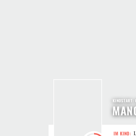
KINOSTART: 
MANC
IM KINO:
L