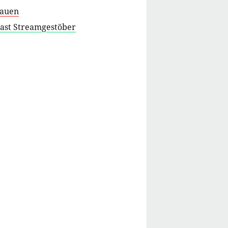
hauen
cast Streamgestöber