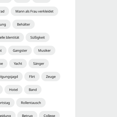
rad
Mann als Frau verkleidet
dung
Behälter
lle Identität
Süßigkeit
ht
Gangster
Musiker
pe
Yacht
Sänger
olgungsjagd
Flirt
Zeuge
Hotel
Band
rtstag
Rollentausch
leidung
Betrug
College