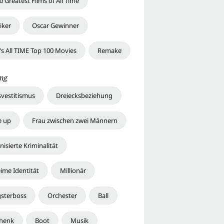
0 Greatest Films of All Time
iker
Oscar Gewinner
's All TIME Top 100 Movies
Remake
ng
svestitismus
Dreiecksbeziehung
 up
Frau zwischen zwei Männern
isierte Kriminalität
ime Identität
Millionär
sterboss
Orchester
Ball
henk
Boot
Musik