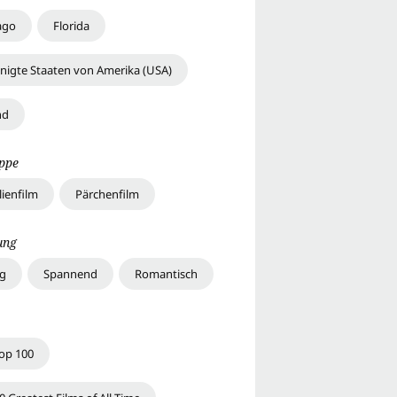
ago
Florida
inigte Staaten von Amerika (USA)
nd
uppe
lienfilm
Pärchenfilm
ung
ig
Spannend
Romantisch
Top 100