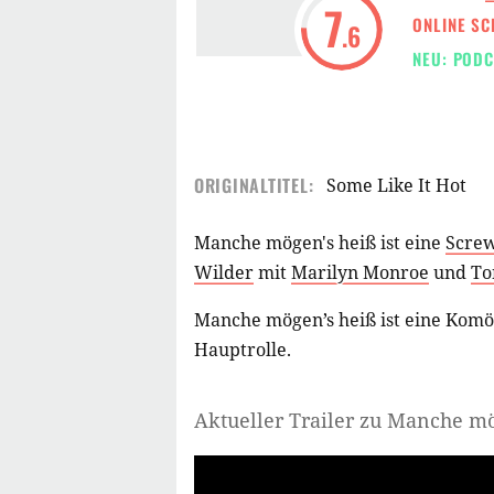
7
ONLINE SC
.6
NEU: PODC
ORIGINALTITEL:
Some Like It Hot
Manche mögen's heiß ist eine
Scre
Wilder
mit
Marilyn Monroe
und
To
Manche mögen’s heiß ist eine Komöd
Hauptrolle.
Aktueller Trailer zu Manche m