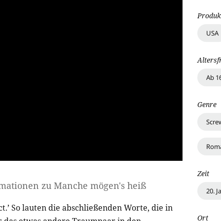
Produk
USA
Altersf
Ab 1
Genre
Scre
Roma
Zeit
rmationen zu
Manche mögen's heiß
20. 
ct.’ So lauten die abschließenden Worte, die in
Ort