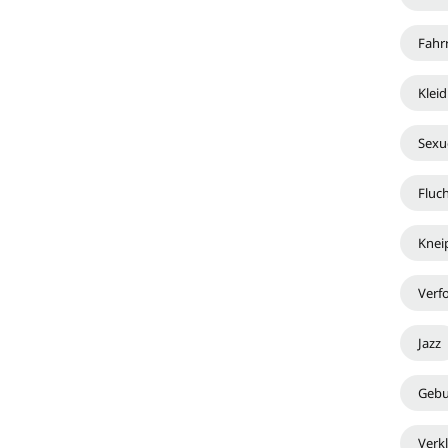
Fahr
Klei
Sexue
Fluc
Knei
Verf
Jazz
Gebu
Verk