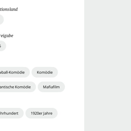
tionsland
reigabe
6
wball-Komödie
Komödie
ntische Komödie
Mafiafilm
Jahrhundert
1920er Jahre