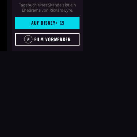
Tagebuch eines Skandals ist ein
Ehedrama von Richard Eyre.
AUF DISNEY+
FILM VORMERKEN