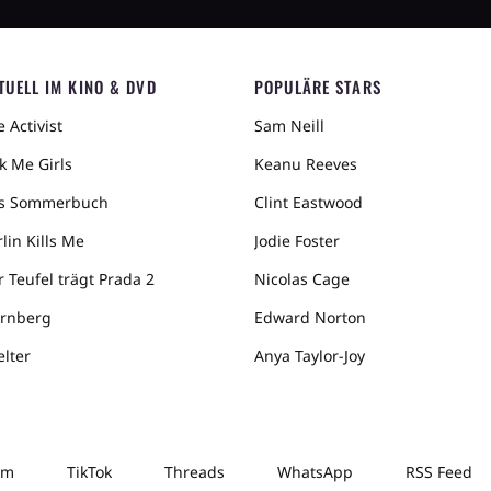
TUELL IM KINO & DVD
POPULÄRE STARS
 Activist
Sam Neill
k Me Girls
Keanu Reeves
s Sommerbuch
Clint Eastwood
lin Kills Me
Jodie Foster
r Teufel trägt Prada 2
Nicolas Cage
rnberg
Edward Norton
elter
Anya Taylor-Joy
am
TikTok
Threads
WhatsApp
RSS Feed