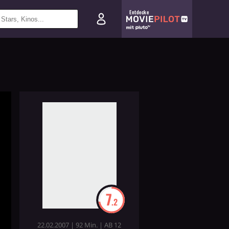
Entdecke
7
.2
22.02.2007 | 92 Min. | AB 12