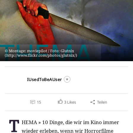
Montage: moviepilot / Foto: Glutnix
(http://www.flickr.com/photos/glutnix/)
IUsedToBeAUser
15
3
Likes
Teilen
T
HEMA » 10 Dinge, die wir im Kino immer
wieder erleben, wenn wir Horrorfilme