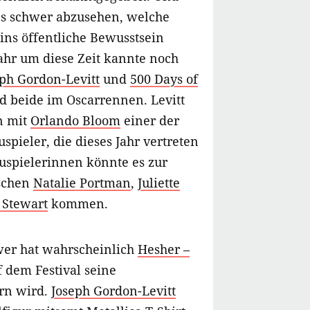
 es schwer abzusehen, welche
ins öffentliche Bewusstsein
Jahr um diese Zeit kannte noch
ph Gordon-Levitt
und
500 Days of
nd beide im Oscarrennen. Levitt
n mit
Orlando Bloom
einer der
pieler, die dieses Jahr vertreten
auspielerinnen könnte es zur
schen
Natalie Portman
,
Juliette
 Stewart
kommen.
wer hat wahrscheinlich
Hesher –
f dem Festival seine
rn wird.
Joseph Gordon-Levitt