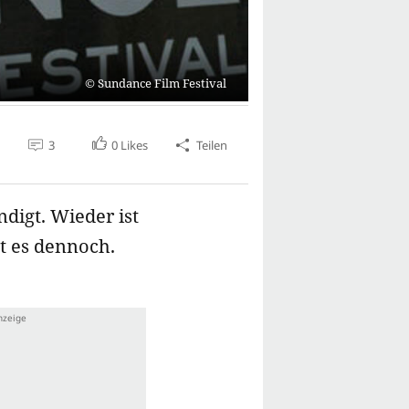
Sundance Film Festival
3
0
Likes
Teilen
digt. Wieder ist
bt es dennoch.