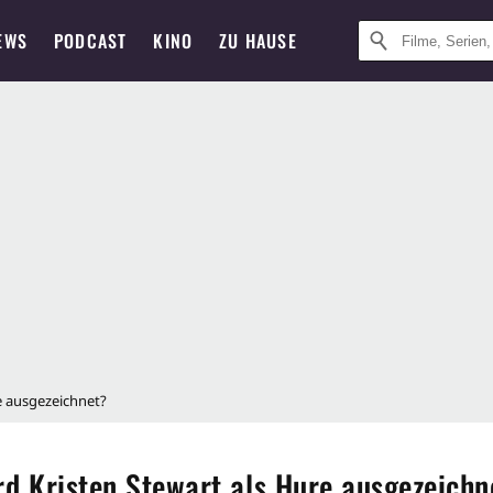
EWS
PODCAST
KINO
ZU HAUSE
e ausgezeichnet?
rd Kristen Stewart als Hure ausgezeichn