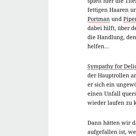
spielt hier die Tit
fettigen Haaren u
Portman
und
Pipe
dabei hilft, über
die Handlung, den
helfen…
Sympathy for Deli
der Hauptrollen a
er sich ein ungew
einen Unfall quers
wieder laufen zu 
Dann hätten wir 
aufgefallen ist, w