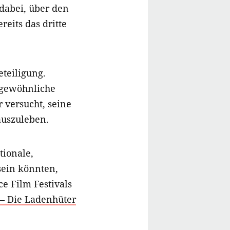
 dabei, über den
ereits das dritte
eteiligung.
ngewöhnliche
r versucht, seine
auszuleben.
tionale,
sein könnten,
 Film Festivals
 – Die Ladenhüter