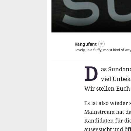
Kängufant
Lovely, in a fluffy, moist kind of way
D
as Sundanc
viel Unbek
Wir stellen Euch
Es ist also wieder
Mainstream hat da
Kandidaten für di
ausgesucht und öf