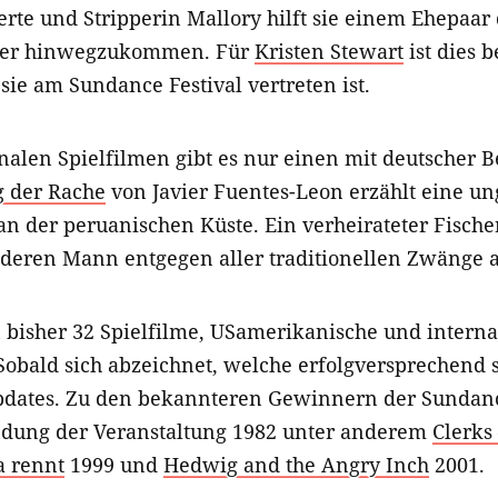
ierte und Stripperin Mallory hilft sie einem Ehepaar
chter hinwegzukommen. Für
Kristen Stewart
ist dies b
 sie am Sundance Festival vertreten ist.
nalen Spielfilmen gibt es nur einen mit deutscher B
g der Rache
von Javier Fuentes-Leon erzählt eine u
an der peruanischen Küste. Ein verheirateter Fische
deren Mann entgegen aller traditionellen Zwänge 
bisher 32 Spielfilme, USamerikanische und interna
obald sich abzeichnet, welche erfolgversprechend 
dates. Zu den bekannteren Gewinnern der Sundance
ndung der Veranstaltung 1982 unter anderem
Clerks
a rennt
1999 und
Hedwig and the Angry Inch
2001.