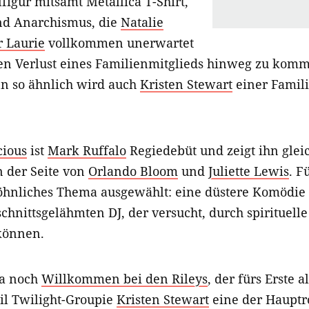
elfigur mitsamt Metallica T-Shirt,
nd Anarchismus, die
Natalie
r Laurie
vollkommen unerwartet
 den Verlust eines Familienmitglieds hinweg zu kom
n so ähnlich wird auch
Kristen Stewart
einer Famili
cious
ist
Mark Ruffalo
Regiedebüt und zeigt ihn gleic
n der Seite von
Orlando Bloom
und
Juliette Lewis
. F
öhnliches Thema ausgewählt: eine düstere Komödie
chnittsgelähmten DJ, der versucht, durch spirituell
können.
da noch
Willkommen bei den Rileys
, der fürs Erste 
eil Twilight-Groupie
Kristen Stewart
eine der Hauptro