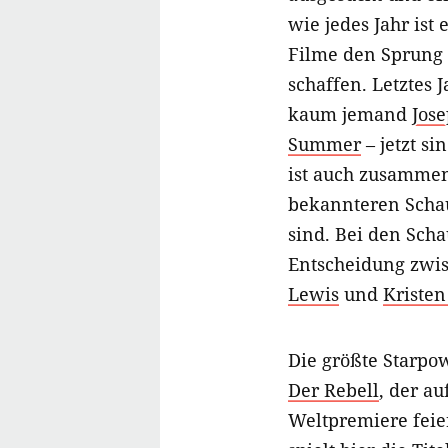
wie jedes Jahr ist
Filme den Sprung 
schaffen. Letztes 
kaum jemand
Jose
Summer
– jetzt si
ist auch zusamme
bekannteren Schaus
sind. Bei den Sch
Entscheidung zwi
Lewis
und
Kristen
Die größte Starpo
Der Rebell
, der au
Weltpremiere feie