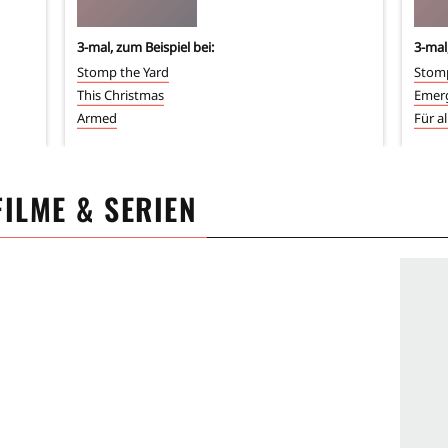
3
-mal, zum Beispiel bei:
3
-mal
Stomp the Yard
Stomp
This Christmas
Emer
Armed
Für a
FILME & SERIEN