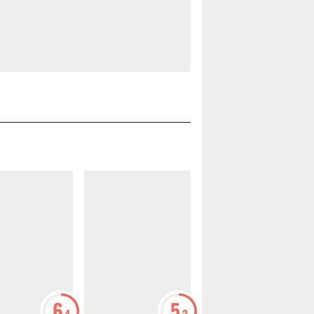
6
5
5
.4
.3
.6