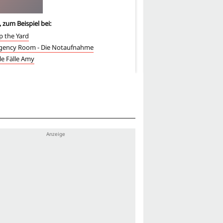
, zum Beispiel bei:
2
-mal, zum Beispiel bei:
 the Yard
Emergency Room - Die
gency Room - Die Notaufnahme
Für alle Fälle Amy
lle Fälle Amy