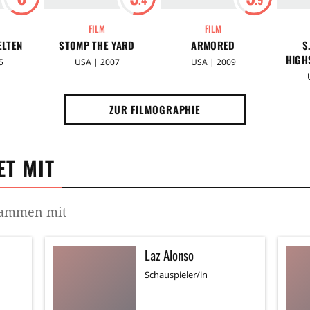
FILM
FILM
ELTEN
STOMP THE YARD
ARMORED
S
HIGH
5
USA | 2007
USA | 2009
ZUR FILMOGRAPHIE
T MIT
usammen mit
Laz Alonso
Schauspieler/in