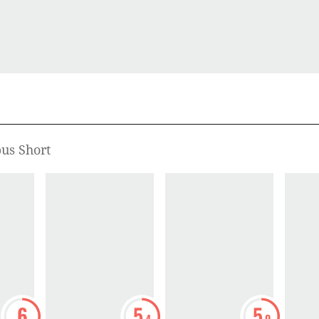
us Short
6
5
5
.4
.9