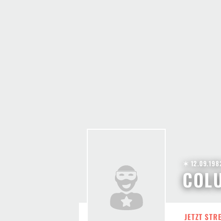
✶ 12.09.198
COL
JETZT STR