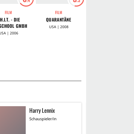
FILM
FILM
FILM
.H.I.T. - DIE
QUARANTÄNE
WHITEOUT
SCHOOL GMBH
USA | 2008
USA | 2009
USA | 2006
Harry Lennix
J
JH
Schauspieler/in
Re