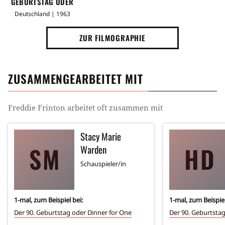
GEBURTSTAG ODER
DINNER FOR ONE
Deutschland | 1963
ZUR FILMOGRAPHIE
ZUSAMMENGEARBEITET MIT
Freddie Frinton
arbeitet oft zusammen mit
Stacy Marie
SM
HD
Warden
Schauspieler/in
1
-mal, zum Beispiel bei:
1
-mal, zum Beispiel
Der 90. Geburtstag oder Dinner for One
Der 90. Geburtstag