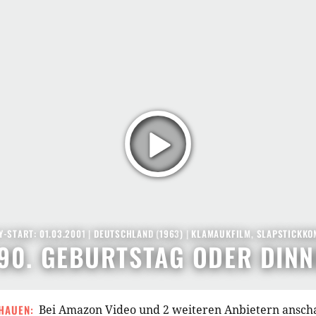
-START: 01.03.2001
|
DEUTSCHLAND
(
1963
) |
KLAMAUKFILM
,
SLAPSTICKKO
90. GEBURTSTAG ODER DINN
HAUEN:
Bei Amazon Video und 2 weiteren Anbietern ansc