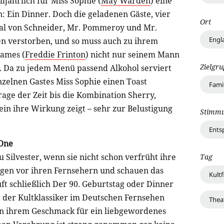
ljährlich für Miss Sophie (
May Warden
) eine
n: Ein Dinner. Doch die geladenen Gäste, vier
Ort
al von Schneider, Mr. Pommeroy und Mr.
Engl
en verstorben, und so muss auch zu ihrem
James (
Freddie Frinton
) nicht nur seinem Mann
Zielgr
e. Da zu jedem Menü passend Alkohol serviert
zelnen Gastes Miss Sophie einen Toast
Fami
rage der Zeit bis die Kombination Sherry,
 ihre Wirkung zeigt – sehr zur Belustigung
Stimm
Ents
 One
u Silvester, wenn sie nicht schon verfrüht ihre
Tag
ängen vor ihren Fernsehern und schauen das
Kultf
uft schließlich Der 90. Geburtstag oder Dinner
cht der Kultklassiker im Deutschen Fernsehen
Thea
 in ihrem Geschmack für ein liebgewordenes