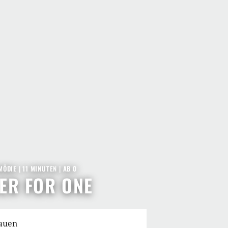
MÖDIE
| 11 MINUTEN
|
AB 0
ER FOR ONE
hauen