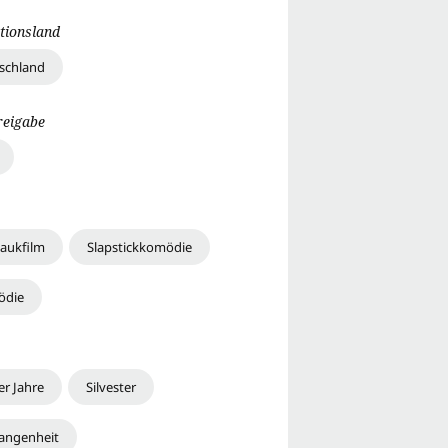
tionsland
schland
reigabe
aukfilm
Slapstickkomödie
ödie
er Jahre
Silvester
angenheit