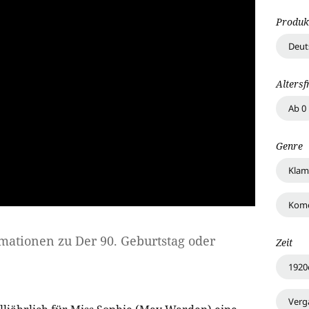
Produk
Deut
Altersf
Ab 0
Genre
Klam
Kom
rmationen zu
Der 90. Geburtstag oder
Zeit
1920
Verg