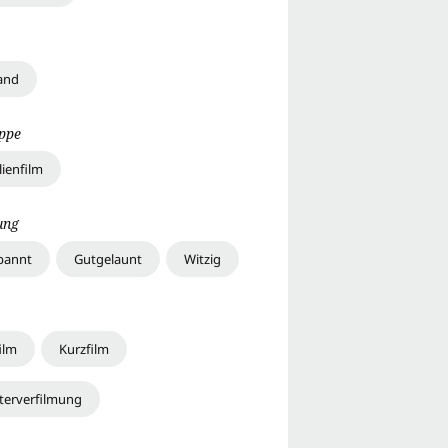
and
uppe
lienfilm
ung
pannt
Gutgelaunt
Witzig
ilm
Kurzfilm
terverfilmung