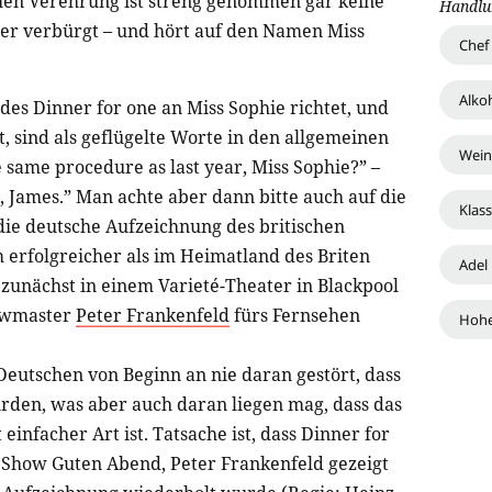
schen Verehrung ist streng genommen gar keine
Handlu
der verbürgt – und hört auf den Namen Miss
Chef
Alko
des Dinner for one an Miss Sophie richtet, und
t, sind als geflügelte Worte in den allgemeinen
Wein
same procedure as last year, Miss Sophie?” –
 James.” Man achte aber dann bitte auch auf die
Klas
die deutsche Aufzeichnung des britischen
 erfolgreicher als im Heimatland des Briten
Adel
 zunächst in einem Varieté-Theater in Blackpool
owmaster
Peter Frankenfeld
fürs Fernsehen
Hohe
Deutschen von Beginn an nie daran gestört, dass
urden, was aber auch daran liegen mag, dass das
einfacher Art ist. Tatsache ist, dass Dinner for
s Show Guten Abend, Peter Frankenfeld gezeigt