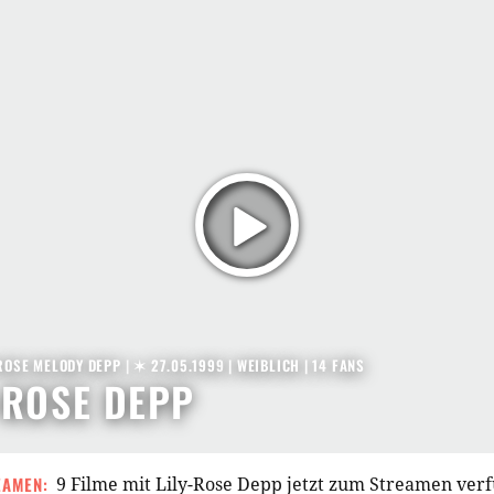
-ROSE MELODY DEPP |
✶ 27.05.1999
| WEIBLICH | 14 FANS
-ROSE DEPP
EAMEN:
9 Filme mit Lily-Rose Depp jetzt zum Streamen ver