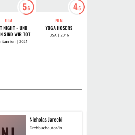
5
4
5
.6
.5
.3
FILM
FILM
FILM
T NIGHT - UND
YOGA HOSERS
TUSK - DER MENSCH
N SIND WIR TOT
IST DAS
USA | 2016
GEFÄHRLICHSTE TIER
ritannien | 2021
USA | 2014
Nicholas Jarecki
R
NJ
RE
Drehbuchautor/in
Re