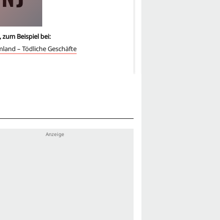
, zum Beispiel bei:
2
-mal, zum Beispiel bei:
land – Tödliche Geschäfte
Nosferatu - Der Untote
Werwulf