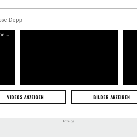
Rose Depp
The Idol - S01 Teaser Trailer 4 (Deutsche UT) HD
VIDEOS ANZEIGEN
BILDER ANZEIGEN