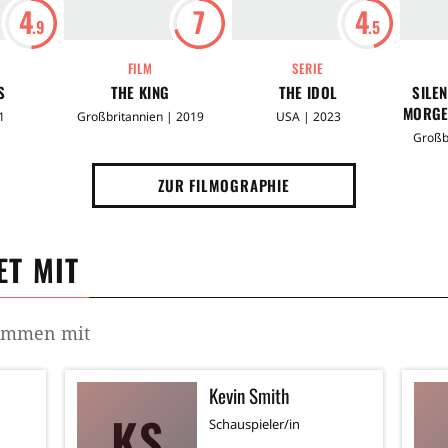
4
7
4
.9
.5
FILM
SERIE
S
THE KING
THE IDOL
SILEN
MORGE
1
Großbritannien | 2019
USA | 2023
Großb
ZUR FILMOGRAPHIE
T MIT
sammen mit
Kevin Smith
KS
Schauspieler/in