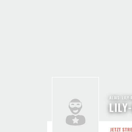
ALIAS: LILY
LILY
JETZT STR