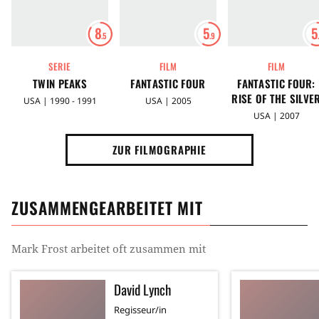
8
5
5
.5
.9
SERIE
FILM
FILM
TWIN PEAKS
FANTASTIC FOUR
FANTASTIC FOUR:
RISE OF THE SILVE
USA | 1990 - 1991
USA | 2005
SURFER
USA | 2007
ZUR FILMOGRAPHIE
ZUSAMMENGEARBEITET MIT
Mark Frost
arbeitet oft zusammen mit
David Lynch
Regisseur/in