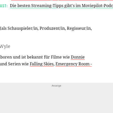
AST:
Die besten Streaming-Tipps gibt's im Moviepilot-Pod
(als
Schauspieler/in
,
Produzent/in
,
Regisseur/in
,
Wyle
boren und ist bekannt für Filme wie
Donnie
und Serien wie
Falling Skies
,
Emergency Room -