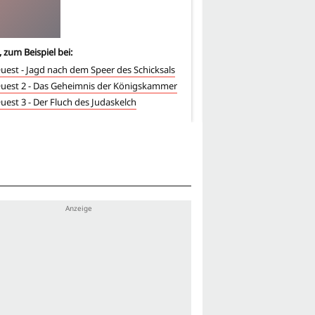
, zum Beispiel bei:
4
-mal, zum Beispiel bei:
uest - Jagd nach dem Speer des Schicksals
Eine Frage der Ehre
uest 2 - Das Geheimnis der Königskammer
Below the Beltway
uest 3 - Der Fluch des Judaskelch
Shot