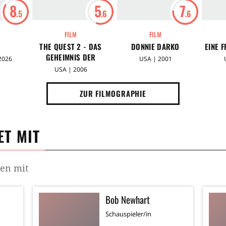
8
5
7
.5
.6
.6
FILM
FILM
THE QUEST 2 - DAS
DONNIE DARKO
EINE 
GEHEIMNIS DER
2026
USA | 2001
KÖNIGSKAMMER
USA | 2006
ZUR FILMOGRAPHIE
T MIT
men mit
Bob Newhart
Schauspieler/in