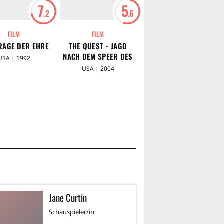
7
5
5
.2
.6
.7
FILM
FILM
FILM
FRAGE DER EHRE
THE QUEST - JAGD
THE QUEST 3 - DER
NACH DEM SPEER DES
FLUCH DES
USA | 1992
SCHICKSALS
JUDASKELCH
USA | 2004
USA | 2008
Jane Curtin
X
Schauspieler/in
Sc