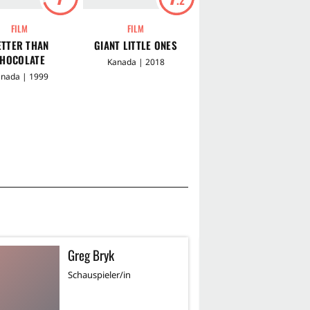
FILM
FILM
FILM
ETTER THAN
GIANT LITTLE ONES
MISSION TO MARS
HOCOLATE
Kanada | 2018
USA | 2000
nada | 1999
Greg Bryk
T
TW
Schauspieler/in
Sc