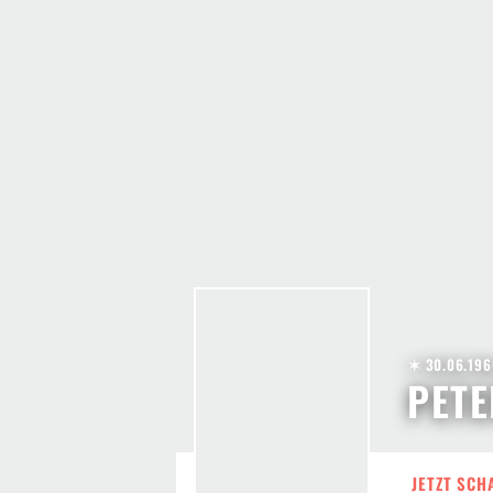
✶ 30.06.196
PETE
JETZT SCH