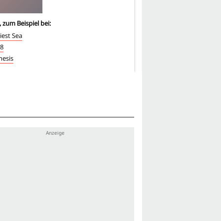
, zum Beispiel bei:
6
-mal, zum Beispiel bei:
iest Sea
Fringe - Grenzfälle des F
 8
Millennium
esis
21 Jump Street