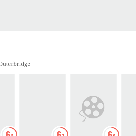
 Outerbridge
6
6
6
.2
.7
.9