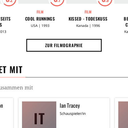
FILM
FILM
NSEITS
COOL RUNNINGS
KISSED - TODESKUSS
B
S
C
USA | 1993
Kanada | 1996
2013
Ka
ZUR FILMOGRAPHIE
T MIT
 zusammen mit
on
Ian Tracey
IT
Schauspieler/in