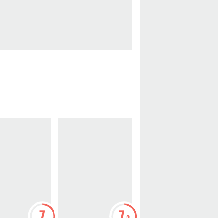
7
7
5
.2
.7