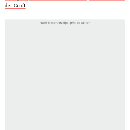
der Gruft
.