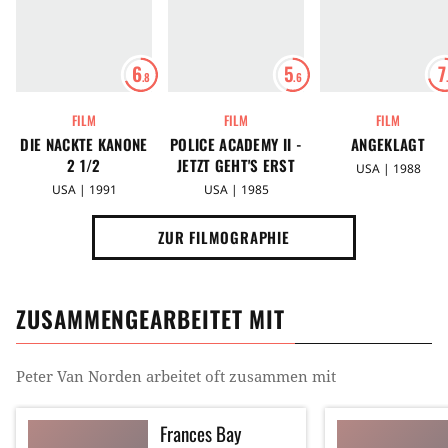
6
5
7
.8
.6
FILM
FILM
FILM
DIE NACKTE KANONE
POLICE ACADEMY II -
ANGEKLAGT
2 1/2
JETZT GEHT'S ERST
USA | 1988
RICHTIG LOS
USA | 1991
USA | 1985
ZUR FILMOGRAPHIE
ZUSAMMENGEARBEITET MIT
Peter Van Norden
arbeitet oft zusammen mit
Frances Bay