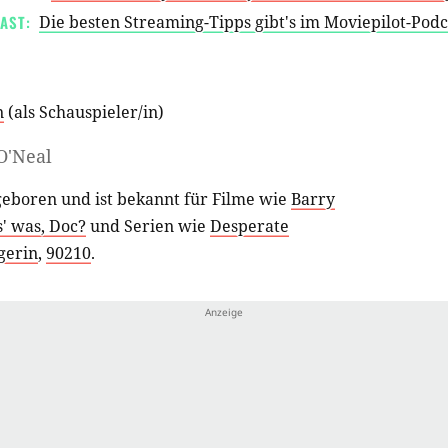
AST:
Die besten Streaming-Tipps gibt's im Moviepilot-Pod
n
(als
Schauspieler/in
)
O'Neal
eboren und ist bekannt für Filme wie
Barry
s' was, Doc?
und Serien wie
Desperate
gerin
,
90210
.