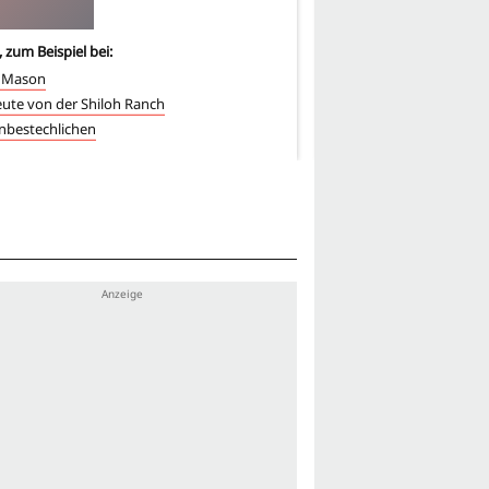
, zum Beispiel bei:
4
-mal, zum Beispiel bei:
y Mason
Desperate Housewives
eute von der Shiloh Ranch
Perry Mason
nbestechlichen
Die Leute von der Shilo