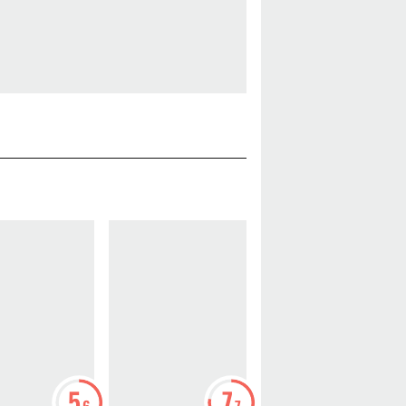
5
7
7
.6
.7
.2