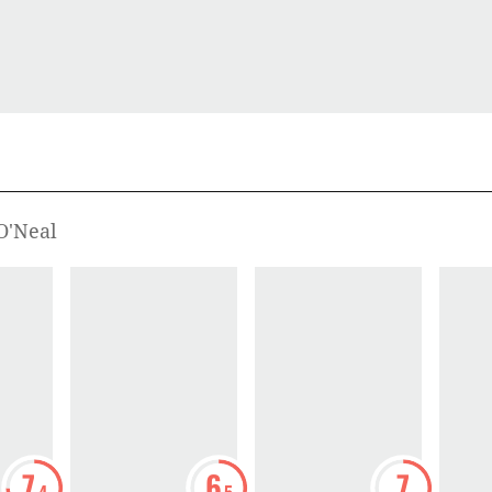
O'Neal
7
6
7
.4
.5