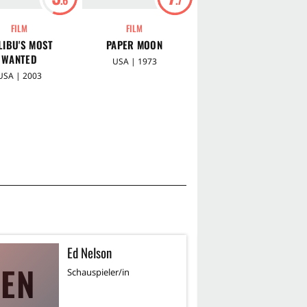
FILM
FILM
SERIE
LIBU'S MOST
PAPER MOON
BONES - DIE
WANTED
KNOCHENJÄGERIN
USA | 1973
USA | 2003
USA | 2005 - 2017
Ed Nelson
J
EN
JV
Schauspieler/in
Sc