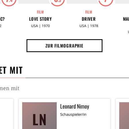
FILM
FILM
OC?
LOVE STORY
DRIVER
MA
2
USA | 1970
USA | 1978
ZUR FILMOGRAPHIE
T MIT
mmen mit
Leonard Nimoy
LN
Schauspieler/in