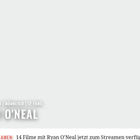
1
| MÄNNLICH | 12 FANS
 O'NEAL
EAMEN:
14 Filme mit Ryan O'Neal jetzt zum Streamen verfü