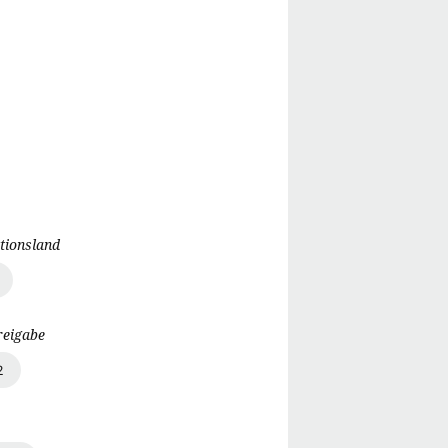
tionsland
reigabe
2