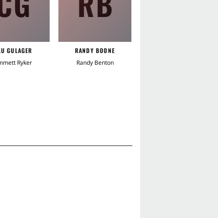
CG
RB
JM
LU GULAGER
RANDY BOONE
JOHN MCINTIRE
mmett Ryker
Randy Benton
Clay Grainger