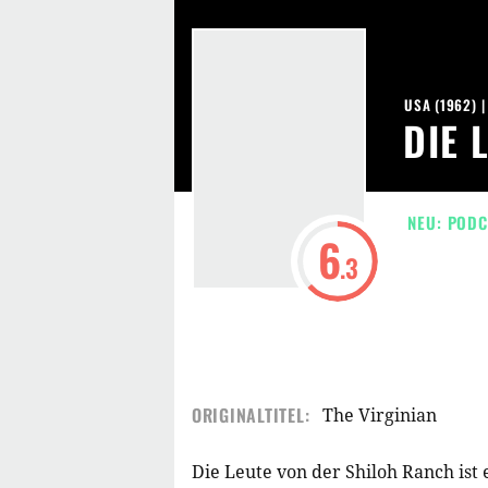
USA
(
1962
) 
DIE 
NEU: PODC
6
.3
ORIGINALTITEL:
The Virginian
Die Leute von der Shiloh Ranch ist 