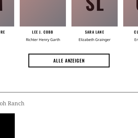
M
SL
URE
LEE J. COBB
SARA LANE
C
Richter Henry Garth
Elizabeth Grainger
E
ALLE ANZEIGEN
iloh Ranch