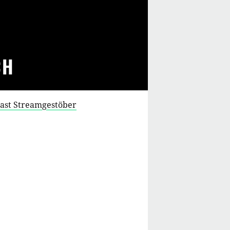
CH
cast Streamgestöber