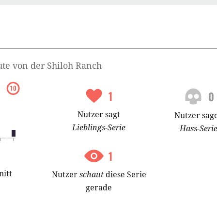
ute von der Shiloh Ranch
1
0
Nutzer
sagt
Nutzer
sag
Lieblings-
Serie
Hass-
Seri
1
nitt
Nutzer
schaut
diese Serie
gerade