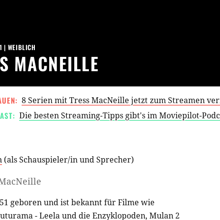
1
| WEIBLICH
S MACNEILLE
AUEN:
8 Serien mit Tress MacNeille jetzt zum Streamen ve
AST:
Die besten Streaming-Tipps gibt's im Moviepilot-Pod
n
(als
Schauspieler/in
und
Sprecher
)
 MacNeille
51 geboren und ist bekannt für Filme wie
uturama - Leela und die Enzyklopoden
,
Mulan 2