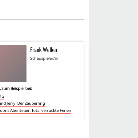
Frank Welker
J
JB
Schauspieler/in
Sc
, zum Beispiel bei:
8
-mal, zum Beispiel bei:
n 2
Mulan 2
nd Jerry: Der Zauberring
Toons Abenteuer: Total verrückte Ferien
Bärenbrüder 2