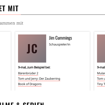
T MIT
usammen mit
Jim Cummings
JC
Schauspieler/in
9
-mal, zum Beispiel bei:
9
-mal
Bärenbrüder 2
Mula
Tom und Jerry: Der Zauberring
Tom u
Book of Dragons
Tiny 