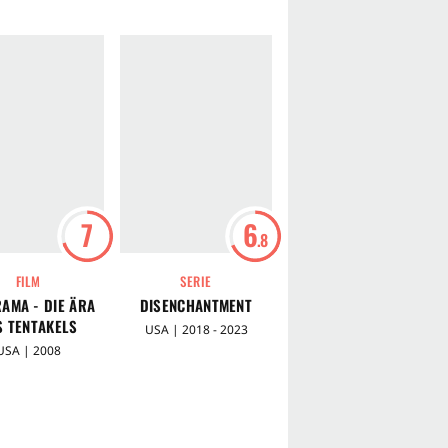
7
6
6
.8
.9
FILM
SERIE
FILM
AMA - DIE ÄRA
DISENCHANTMENT
FUTURAMA - LEELA UND
S TENTAKELS
DIE ENZYKLOPODEN
USA | 2018 - 2023
USA | 2008
USA | 2009