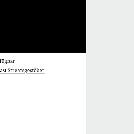
rfügbar
cast Streamgestöber