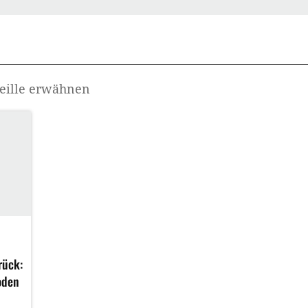
eille
erwähnen
rück:
oden