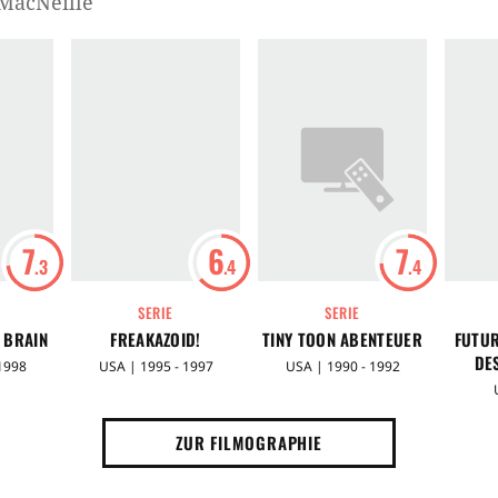
 MacNeille
7
6
7
.3
.4
.4
SERIE
SERIE
 BRAIN
FREAKAZOID!
TINY TOON ABENTEUER
FUTUR
DE
1998
USA | 1995 - 1997
USA | 1990 - 1992
ZUR FILMOGRAPHIE