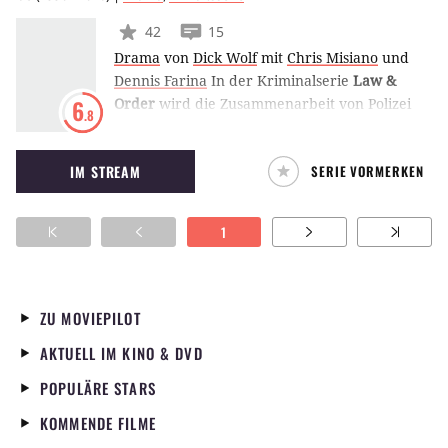
42
15
Drama
von
Dick Wolf
mit
Chris Misiano
und
Dennis Farina
In der Kriminalserie
Law &
Order
wird die Zusammenarbeit von Polizei
6
.8
und Staatsanwaltschaft bei der
Strafverfolgung gezeigt. Häufig inspirieren
IM STREAM
SERIE VORMERKEN
reale Ereignisse die gezeigten Fälle. Nach 20
Jahren Laufzeit wurde der Serienklassiker
2010 abgesetzt – und 12 Jahre später für ein
1
Revival zurückgebracht.
ZU MOVIEPILOT
AKTUELL IM KINO & DVD
POPULÄRE STARS
KOMMENDE FILME