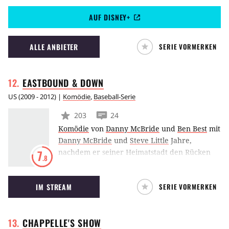
darauf von einem Auto angefahren und landet
AUF DISNEY+
im Krankenhaus. Er erkennt, dass sich das
Schicksal gegen ihn gewendet hat, weil er
vielen Menschen in seinem Leben Kummer
ALLE ANBIETER
SERIE VORMERKEN
bereitet hat. Er beschließt daher, seine Taten
bei allen “Opfern” wieder gutzumachen.
EASTBOUND &
DOWN
US
(
2009 - 2012
) |
Komödie
,
Baseball-Serie
203
24
Komödie
von
Danny McBride
und
Ben Best
mit
Danny McBride
und
Steve Little
Jahre,
nachdem er seiner Heimatstadt den Rücken
7
.8
zugewandt hatte, kehrt ein ausgebrannter
Major Legue-Baseballplayer zurück, um an
IM STREAM
SERIE VORMERKEN
seiner alten Schule Sport zu unterrichten.
CHAPPELLE'S
SHOW