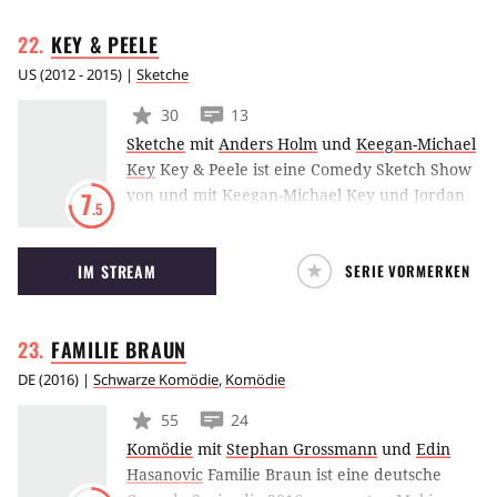
Weißen bewohnte Nachbarschaft in Compton.
KEY &
PEELE
US
(
2012 - 2015
) |
Sketche
30
13
Sketche
mit
Anders Holm
und
Keegan-Michael
Key
Key & Peele ist eine Comedy Sketch Show
von und mit Keegan-Michael Key und Jordan
7
.5
Peele, beide ehemalige Castmitglieder von
MADtv. Ihre Sketche beschäftigen sich meist
IM STREAM
SERIE VORMERKEN
mit der afroamerikanischen Kultur.
FAMILIE
BRAUN
DE
(
2016
) |
Schwarze Komödie
,
Komödie
55
24
Komödie
mit
Stephan Grossmann
und
Edin
Hasanovic
Familie Braun ist eine deutsche