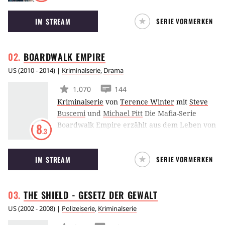
alkoholkranken Familienvater, der allein mit
IM STREAM
SERIE VORMERKEN
seinen sechs Kindern zurechtkommen muss,
nachdem seine Frau abgehauen ist. Die
Geschichte wurde von Manchester nach
BOARDWALK
EMPIRE
Chicago verlagert und wurde ab 2011
ausgestrahlt.
US
(
2010 - 2014
) |
Kriminalserie
,
Drama
1.070
144
Kriminalserie
von
Terence Winter
mit
Steve
Buscemi
und
Michael Pitt
Die Mafia-Serie
Boardwalk Empire erzählt aus dem Leben von
8
.3
Nucky Thompson (Steve Buscemi), der
während der Prohibition der unangefochtene
IM STREAM
SERIE VORMERKEN
Drahtzieher von Atlantic City war, sowohl als
Politiker als auch als Gangster. Das HBO-
Format folgt seinem kompletten Werdegang –
THE SHIELD - GESETZ DER
GEWALT
agefangen bei seinen Aufstieg zu Beginn der
1920er Jahre bis hin zum Zerfall seines
US
(
2002 - 2008
) |
Polizeiserie
,
Kriminalserie
Imperiums nach den verheerenden