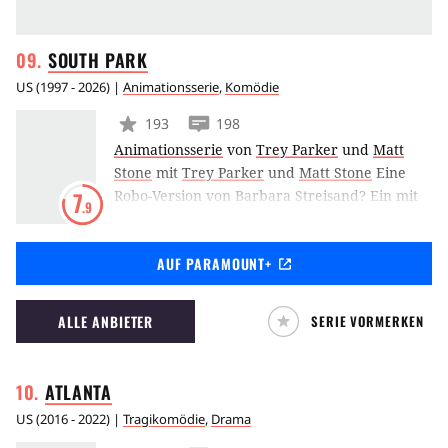
SOUTH
PARK
US
(
1997 - 2026
) |
Animationsserie
,
Komödie
193
198
Animationsserie
von
Trey Parker
und
Matt
Stone
mit
Trey Parker
und
Matt Stone
Eine
Robo-Version von Barbara Streisand? Ein mit
7
.9
einer Weihnachtsmütze bekleideter Strollen,
der Mr. Hankey heisst? Witze über Saddam
AUF PARAMOUNT+
Hussein, behinderte Truthähne, Analsonden,
schwule Hunde und ein Hauptdarsteller, der
in jeder Folge stirbt? Wer solch abgefahrenen
ALLE ANBIETER
SERIE VORMERKEN
Humor mag, wird South Park lieben.
ATLANTA
US
(
2016 - 2022
) |
Tragikomödie
,
Drama