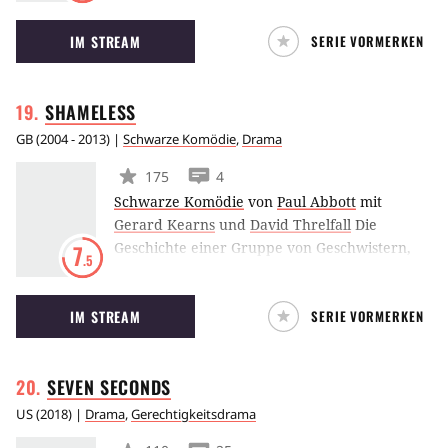
auf dem Roman Das Orakel vom Berge von
IM STREAM
SERIE VORMERKEN
Philip K. Dick und erzählt von einer
alternativen Geschichtsschreibung: Was wäre
passiert, wenn die Nazis den Zweiten
SHAMELESS
Weltkrieg gewonnen hätten?
GB
(
2004 - 2013
) |
Schwarze Komödie
,
Drama
175
4
Schwarze Komödie
von
Paul Abbott
mit
Gerard Kearns
und
David Threlfall
Die
Geschichte einer Gruppe von Geschwistern,
7
.5
die von ihren Eltern allein gelassen werden
und den harten Alltag in Manchester
IM STREAM
SERIE VORMERKEN
bewältigen müssen. Die britische Serie wurde
für den US-Markt mit William H. Macy neu
verfilmt.
SEVEN
SECONDS
US
(
2018
) |
Drama
,
Gerechtigkeitsdrama