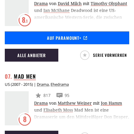
Drama
von
David Milch
mit
Timothy Olyphant
und
Ian McShane
Deadwood ist eine US-
amerikanische Western-Serie, die zwischen
8
.1
2004 und 2006 auf HBO ausgestrahlt wurde.
Die Geschichte setzt im Jahr 1876 ein und ist in
AUF PARAMOUNT+
den Indianergebieten der Black Hills von
South Dakota angesiedelt. Zwei Wochen sind
seit General Custers finaler Schlacht
ALLE ANBIETER
SERIE VORMERKEN
vergangen und im (Wilden) Westen wird
zwischen Mord und Totschlag der erste
Grundstein Richtung Zivilisation gelegt.
MAD
MEN
US
(
2007 - 2015
) |
Drama
,
Ehedrama
817
95
Drama
von
Matthew Weiner
mit
Jon Hamm
und
Elisabeth Moss
Mad Men ist eine
Dramaserie um den Mittdreißiger Don Draper,
8
der Creative Director bei der New Yorker
Werbeagentur Sterling Cooper ist. Die Serie