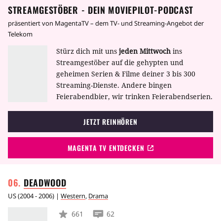
STREAMGESTÖBER - DEIN MOVIEPILOT-PODCAST
der Gefängnisalltag trotzdem, in dem sich
Muslime, Italiener, Latinos und selbsternannte
präsentiert von MagentaTV – dem TV- und Streaming-Angebot der
Arier das Leben zur Hölle machen.
Telekom
Stürz dich mit uns
jeden Mittwoch
ins
Streamgestöber auf die gehypten und
geheimen Serien & Filme deiner 3 bis 300
Streaming-Dienste. Andere bingen
Feierabendbier, wir trinken Feierabendserien.
JETZT REINHÖREN
MAGENTA TV ENTDECKEN
DEADWOOD
US
(
2004 - 2006
) |
Western
,
Drama
661
62