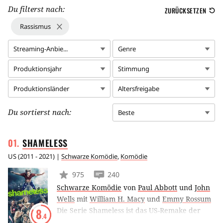
Du filterst nach:
ZURÜCKSETZEN
Rassismus
Streaming-Anbie...
Genre
Produktionsjahr
Stimmung
Produktionsländer
Altersfreigabe
Du sortierst nach:
Beste
SHAMELESS
US
(
2011 - 2021
) |
Schwarze Komödie
,
Komödie
975
240
Schwarze Komödie
von
Paul Abbott
und
John
Wells
mit
William H. Macy
und
Emmy Rossum
Die Serie Shameless ist das US-Remake der
8
.4
gleichnamigen britischen Serie um einen