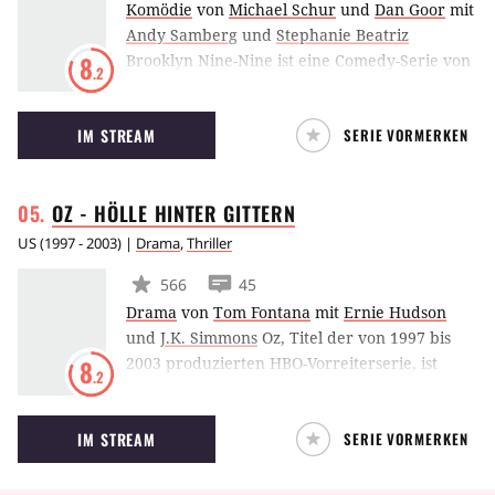
Komödie
von
Michael Schur
und
Dan Goor
mit
Andy Samberg
und
Stephanie Beatriz
Brooklyn Nine-Nine ist eine Comedy-Serie von
8
.2
NBC. Andy Samberg spielt darin Jake Peralta,
einen Detective des NYPD mit einem
IM STREAM
SERIE VORMERKEN
ausgeprägten Sinn für Humor. Peralta und
seine Kollegen bekommen einen neuen
Captain (Andre Braugher) und nun gelten
OZ - HÖLLE HINTER
GITTERN
andere Regeln als zuvor.
US
(
1997 - 2003
) |
Drama
,
Thriller
566
45
Drama
von
Tom Fontana
mit
Ernie Hudson
und
J.K. Simmons
Oz, Titel der von 1997 bis
2003 produzierten HBO-Vorreiterserie, ist
8
.2
auch der Spitzname des Oswald
Hochsicherheitsgefängnisses, in dem sich der
IM STREAM
SERIE VORMERKEN
experimentelle Trakt Emerald City befindet.
Resozialisierung wird darin größer
geschrieben als Bestrafung. Erbarmungslos ist