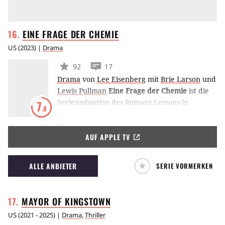
EINE FRAGE DER
CHEMIE
US
(
2023
) |
Drama
92
17
Drama
von
Lee Eisenberg
mit
Brie Larson
und
Lewis Pullman
Eine Frage der Chemie
ist die
Serienadaption des Romans Lessons in
7
.8
Chemistry von Bonnie Garmus über die
Chemikerin Elizabeth Zott, die in den 1950er
AUF APPLE TV
Jahren ihre Träume aufgeben muss und
schließlich als Moderatorin einer Kochshow
berühmt wird. Die Hauptrolle spielt Brie
ALLE ANBIETER
SERIE VORMERKEN
Larson.
MAYOR OF
KINGSTOWN
US
(
2021 - 2025
) |
Drama
,
Thriller