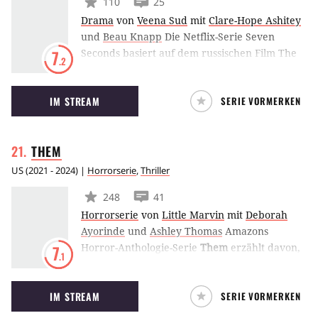
110
25
Drama
von
Veena Sud
mit
Clare-Hope Ashitey
und
Beau Knapp
Die Netflix-Serie Seven
Seconds basiert auf dem russischen Film The
7
.2
Major und dreht sich um einen Konflikt
zwischen der Polizei und der
IM STREAM
SERIE VORMERKEN
afroamerikanischen Bevölkerung in New
Jersey. The-Killing-Schöpferin Veena Sud
fungiert als kreativer Kopf hinter der
THEM
Adaption, während Clare-Hope Ashitey in der
Hauptrolle zu sehen ist.
US
(
2021 - 2024
) |
Horrorserie
,
Thriller
248
41
Horrorserie
von
Little Marvin
mit
Deborah
Ayorinde
und
Ashley Thomas
Amazons
Horror-Anthologie-Serie
Them
erzählt davon,
7
.1
wie angsteinflößend es für Schwarze in einem
weißen Amerika sein kann. Die erste Staffel
IM STREAM
SERIE VORMERKEN
namens Covenant schickt ein schwarzes Paar
im Jahr 1953 in eine ausschließlich von