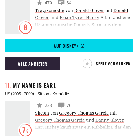
470
34
Tragikomödie
von
Donald Glover
mit
Donald
Glover
und
Brian Tyree Henry
Atlanta ist eine
US-amerikanische Comedy-Serie aus dem
8
Hause FX. Die Geschichte rund um zwei
Cousins, die in der Musikbranche
AUF DISNEY+
durchstarten wollen, wurde von Donald
Glover kreiert, der zusammen mit Brian Tyree
Henry, Lakeith Lee Stanfield und Zazie Beetz
ALLE ANBIETER
SERIE VORMERKEN
auch in einer der Hauptrollen zu sehen ist.
MY NAME IS
EARL
US
(
2005 - 2009
) |
Sitcom
,
Komödie
233
76
Sitcom
von
Gregory Thomas Garcia
mit
Gregory Thomas Garcia
und
Danny Glover
Earl Hickey kauft zwar ein Rubbellos, das den
7
.8
Hauptgewinn gewonnen hat, wird aber kurz