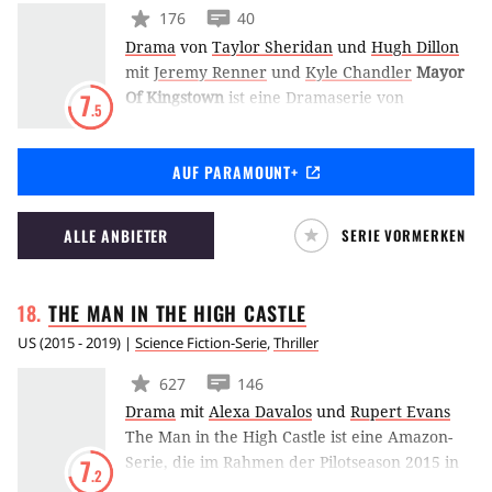
176
40
Drama
von
Taylor Sheridan
und
Hugh Dillon
mit
Jeremy Renner
und
Kyle Chandler
Mayor
Of Kingstown
ist eine Dramaserie von
7
.5
Yellowstone-Co-Creator Taylor Sheridan und
Hugh Dillon. Die Handlung spielt in einer
AUF PARAMOUNT+
Stadt, in der Gefängnisse die Industrie
bestimmen. Hier steht die Familie McLusky als
Bindeglied zwischen Polizei, Gerichten,
ALLE ANBIETER
SERIE VORMERKEN
Kriminalität und Politik.
THE MAN IN THE HIGH
CASTLE
US
(
2015 - 2019
) |
Science Fiction-Serie
,
Thriller
627
146
Drama
mit
Alexa Davalos
und
Rupert Evans
The Man in the High Castle ist eine Amazon-
Serie, die im Rahmen der Pilotseason 2015 in
7
.2
Auftrag gegeben wurde. Die Handlung basiert