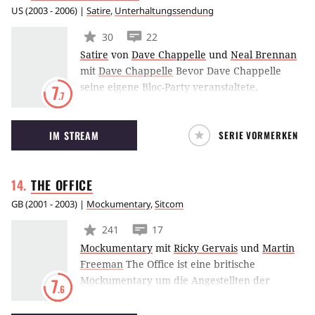
US
(
2003 - 2006
) |
Satire
,
Unterhaltungssendung
30
22
Satire
von
Dave Chappelle
und
Neal Brennan
mit
Dave Chappelle
Bevor Dave Chappelle
seine eigene Bloc-Party veranstaltete,
7
.7
zeichnete er sich als Moderator verantwortlich
für die nach ihm benannte Show. In Dave
IM STREAM
SERIE VORMERKEN
Chappelle’s Show spielt er in sämtlichen
Sketchen mit, die sich immer in ironischer
Weise mit dem Zusammenleben der weißen
THE
OFFICE
und schwarzen Bevölkerung in den USA
auseinandersetzen. Dave Chappelle’s Show
GB
(
2001 - 2003
) |
Mockumentary
,
Sitcom
brachte es zwischen 2003 und 2006 auf 33
241
17
Folgen.
Mockumentary
mit
Ricky Gervais
und
Martin
Freeman
The Office ist eine britische
Mockumentary um die Angestellten der
7
.6
fiktiven Wernham-Hogg Paper Company in
Slough, Berkshire. Die Comedy-Serie wurde