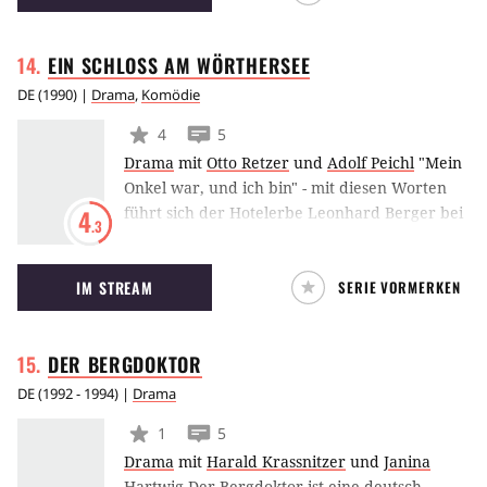
EIN SCHLOSS AM
WÖRTHERSEE
DE
(
1990
) |
Drama
,
Komödie
4
5
Drama
mit
Otto Retzer
und
Adolf Peichl
"Mein
Onkel war, und ich bin" - mit diesen Worten
führt sich der Hotelerbe Leonhard Berger bei
4
.3
seiner Belegschaft ein. Berger ist entschlossen,
den noblen, aber etwas altbackenen Betrieb
IM STREAM
SERIE VORMERKEN
sanft auf Vordermann zu bringen. Die
attraktive, verbindliche Direktrice Anja Weber
ist durchaus bereit, Berger eine Chance zu
DER
BERGDOKTOR
geben. Und selbst das Berliner
Zimmermädchen Ida ist einem Flirt mit dem
DE
(
1992 - 1994
) |
Drama
Chef nicht abgeneigt. Als unverführbar
1
5
erweist sich dagegen der harte Traditionalist
Drama
mit
Harald Krassnitzer
und
Janina
Rainer Jansen, der das Hotel über Jahre
Hartwig
Der Bergdoktor ist eine deutsch-