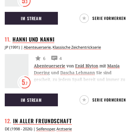
5
.3
langweilig. Auch wenn des Öfteren die Fetzen
fliegen: Wenn es darauf ankommt, halten alle
IM STREAM
SERIE VORMERKEN
zusammen und sind füreinander da.
HANNI UND
NANNI
JP
(
1991
) |
Abenteuerserie
,
Klassische Zeichentrickserie
6
4
Abenteuerserie
von
Enid Blyton
mit
Manja
Doering
und
Dascha Lehmann
Sie sind
gescheit, zu jedem Spaß bereit und immer zu
5
.7
zweit. Die Zwillingsmädchen Hanni und Nanni
liebt und bewundert an der alten Schule
IM STREAM
SERIE VORMERKEN
jeder. Doch auf dem neuen Internat in Sant
Clare, wohin sie von ihren Eltern nun
geschickt werden, weht ein ganz anderer
IN ALLER
FREUNDSCHAFT
Wind. Da sind sie plötzlich wieder die
kleinsten und dümmsten. Schnell werden
DE
(
1998 - 2026
) |
Seifenoper
,
Arztserie