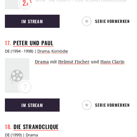
Serie “Die Fallers – Eine Schwarzwaldfamilie”
2
.4
wird das Leben der Familie Faller auf einem
Bauernhof im Schwarzwald erzählt. Dabei gibt
IM STREAM
SERIE VORMERKEN
es um allerlei Verwicklungen, nachdem im
Lauf der Serie der Senior Hermann
Bürgermeister wurde. Hauptaugenmerk der
PETER UND
PAUL
Serie liegt aber auf den drei Kindern Kati,
Bernhard und Karl, die ihre zahlreichen
DE
(
1994 - 1998
) |
Drama
,
Komödie
Berufs- und Beziehungsprobleme nicht in den
Drama
mit
Helmut Fischer
und
Hans Clarin
Griff bekommen.
?
IM STREAM
SERIE VORMERKEN
DIE
STRANDCLIQUE
DE
(
1999
) |
Drama