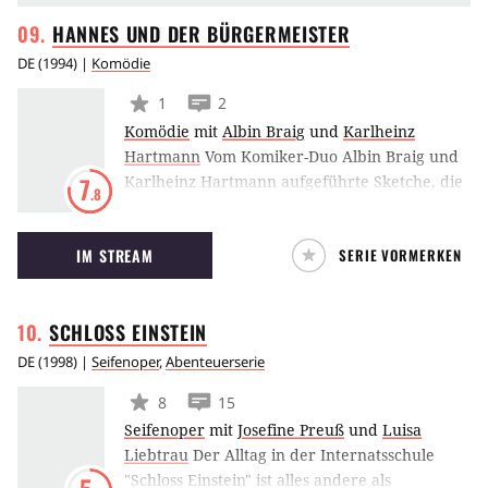
HANNES UND DER
BÜRGERMEISTER
DE
(
1994
) |
Komödie
1
2
Komödie
mit
Albin Braig
und
Karlheinz
Hartmann
Vom Komiker-Duo Albin Braig und
Karlheinz Hartmann aufgeführte Sketche, die
7
.8
in der Regel knapp 15 Minuten lang sind.
IM STREAM
SERIE VORMERKEN
SCHLOSS
EINSTEIN
DE
(
1998
) |
Seifenoper
,
Abenteuerserie
8
15
Seifenoper
mit
Josefine Preuß
und
Luisa
Liebtrau
Der Alltag in der Internatsschule
"Schloss Einstein" ist alles andere als