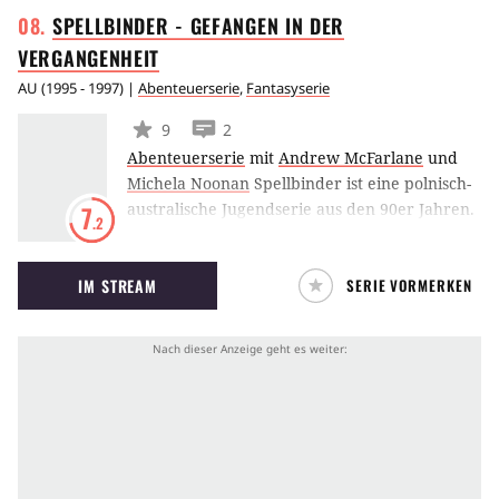
SPELLBINDER - GEFANGEN IN DER
ausbauen will. Wenn Kranzow die “Blaue
Banane” verlieren würde, wären einige Kiez-
VERGANGENHEIT
Bewohner obdachlos.
AU
(
1995 - 1997
) |
Abenteuerserie
,
Fantasyserie
9
2
Abenteuerserie
mit
Andrew McFarlane
und
Michela Noonan
Spellbinder ist eine polnisch-
australische Jugendserie aus den 90er Jahren.
7
.2
Auf einem Schulausflug gerät Paul Reynolds
zufällig durch ein magisches Portal in eine
IM STREAM
SERIE VORMERKEN
fremde Welt. Die Welt ähnelt in vielem dem
europäischen Mittelalter, sie wird von den
Spellbindern, einer Art Techno-Magier,
beherrscht.