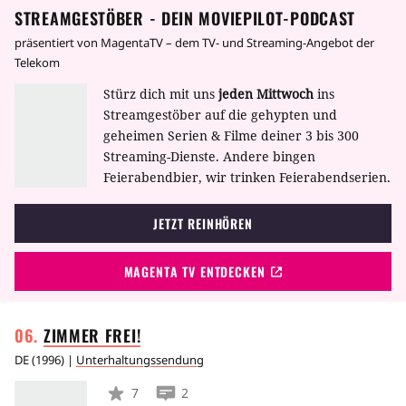
STREAMGESTÖBER - DEIN MOVIEPILOT-PODCAST
Consorten", die den Eltern von Fiete und Vivi
gehört.
präsentiert von MagentaTV – dem TV- und Streaming-Angebot der
Telekom
Stürz dich mit uns
jeden Mittwoch
ins
Streamgestöber auf die gehypten und
geheimen Serien & Filme deiner 3 bis 300
Streaming-Dienste. Andere bingen
Feierabendbier, wir trinken Feierabendserien.
JETZT REINHÖREN
MAGENTA TV ENTDECKEN
ZIMMER
FREI!
DE
(
1996
) |
Unterhaltungssendung
7
2