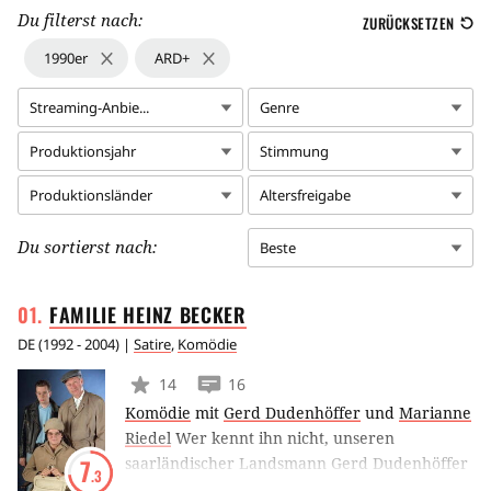
Du filterst nach:
ZURÜCKSETZEN
1990er
ARD+
Streaming-Anbie...
Genre
Produktionsjahr
Stimmung
Produktionsländer
Altersfreigabe
Du sortierst nach:
Beste
FAMILIE HEINZ
BECKER
DE
(
1992 - 2004
) |
Satire
,
Komödie
14
16
Komödie
mit
Gerd Dudenhöffer
und
Marianne
Riedel
Wer kennt ihn nicht, unseren
saarländischer Landsmann Gerd Dudenhöffer
7
.3
als Familienoberhaupt Heinz Becker?!