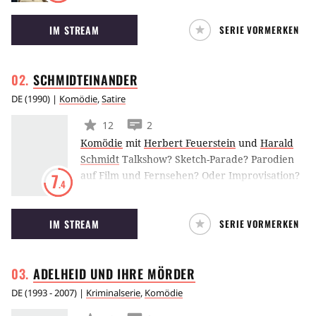
Zusammen mit seiner Frau Hilde und
IM STREAM
SERIE VORMERKEN
Sohnemann Stefan erzählt er Geschichten und
zwar so, wie ihm der Schnabel eben
gewachsen ist.
SCHMIDTEINANDER
DE
(
1990
) |
Komödie
,
Satire
12
2
Komödie
mit
Herbert Feuerstein
und
Harald
Schmidt
Talkshow? Sketch-Parade? Parodien
auf Film und Fernsehen? Oder Improvisation?
7
.4
“Schmidteinander”, “die gepflegte
Familiensendung am späten Abend” … für die
IM STREAM
SERIE VORMERKEN
Zuschauer ist sie die absolute Kultsendung der
90er Jahre, für Harald Schmidt und seinen
Prügelpartner Herbert Feuerstein stellt sie das
ADELHEID UND IHRE
MÖRDER
Leben schlechthin dar.
DE
(
1993 - 2007
) |
Kriminalserie
,
Komödie