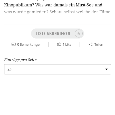
Kinopublikum? Was war damals ein Must-See und
was wurde gemieden? Schaut selbst welche der Filme
Ihr wirklich kennt. Ausschlaggebend für die
Platzierung sind die Besucherzahlen im
neudefinierten gesamtdeutschen Bundesgebiet.
LISTE ABONNIEREN
Wiederaufführungen werden nicht berücksichtigt.
0
Bemerkungen
1
Like
Teilen
Einträge pro Seite