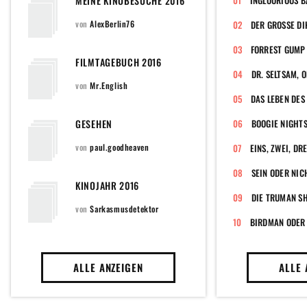
MEINE KINOBESUCHE 2016
INGLOURIOUS B
von
AlexBerlin76
DER GROSSE DI
FORREST GUMP
FILMTAGEBUCH 2016
von
Mr.English
DAS LEBEN DES
GESEHEN
BOOGIE NIGHT
von
paul.goodheaven
EINS, ZWEI, DRE
SEIN ODER NIC
KINOJAHR 2016
DIE TRUMAN S
von
Sarkasmusdetektor
ALLE ANZEIGEN
ALLE 