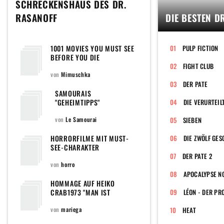
SCHRECKENSHAUS DES DR.
RASANOFF
DIE BESTEN D
1001 MOVIES YOU MUST SEE
PULP FICTION
BEFORE YOU DIE
FIGHT CLUB
von
Mimuschka
DER PATE
SAMOURAIS
"GEHEIMTIPPS"
DIE VERURTEIL
von
Le Samourai
SIEBEN
HORRORFILME MIT MUST-
DIE ZWÖLF GE
SEE-CHARAKTER
DER PATE 2
von
horro
APOCALYPSE N
HOMMAGE AUF HEIKO
CRAB1973 "MAN IST
LÉON - DER PR
ENTWEDER EIN TEIL DES
PROBLEMS ODER EIN TEIL
von
mariega
HEAT
DER LÖSUNG ODER EIN TEIL