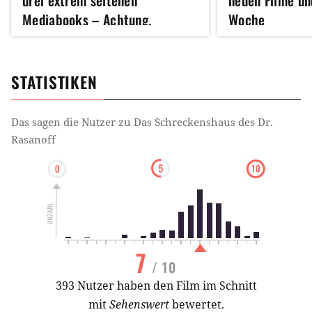
drei extrem seltenen
neuen Filme un
Mediabooks – Achtung,
Woche
Ohnmachts-Gefahr!
STATISTIKEN
Das sagen die Nutzer zu
Das Schreckenshaus des Dr.
Rasanoff
7
/ 10
393 Nutzer haben den Film im Schnitt
mit
Sehenswert
bewertet.