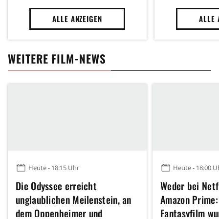
DER LANDSCHAFT." AUS
"RONIN"
ALLE ANZEIGEN
ALLE 
WEITERE FILM-NEWS
Heute - 18:15 Uhr
Heute - 18:00 U
Die Odyssee erreicht
Weder bei Netf
unglaublichen Meilenstein, an
Amazon Prime:
dem Oppenheimer und
Fantasyfilm wu