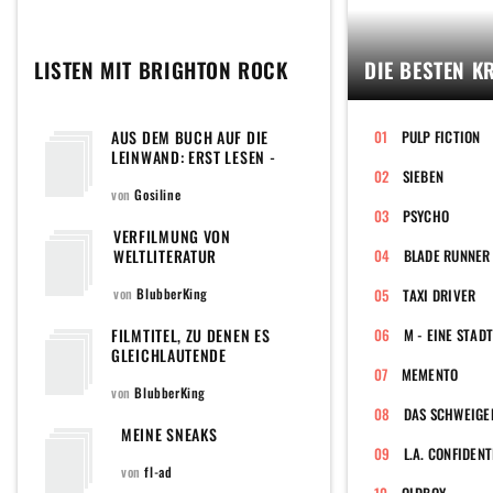
LISTEN MIT BRIGHTON ROCK
DIE BESTEN K
AUS DEM BUCH AUF DIE
PULP FICTION
LEINWAND: ERST LESEN -
DANN SEHEN
SIEBEN
von
Gosiline
PSYCHO
VERFILMUNG VON
WELTLITERATUR
BLADE RUNNER
von
BlubberKing
TAXI DRIVER
FILMTITEL, ZU DENEN ES
M - EINE STAD
GLEICHLAUTENDE
MUSIKTITEL GIBT
MEMENTO
von
BlubberKing
DAS SCHWEIGE
MEINE SNEAKS
L.A. CONFIDENT
von
fl-ad