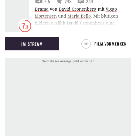
7.6
738
243
Drama
von
David Cronenberg
mit
Viggo
Mortensen
und
Maria Bello
.
Mit blutigen
Bildern erzählt David Cronenberg eine
7
.3
Geschichte von Gewalt, Entfremdung und
Rache.
IM STREAM
FILM VORMERKEN