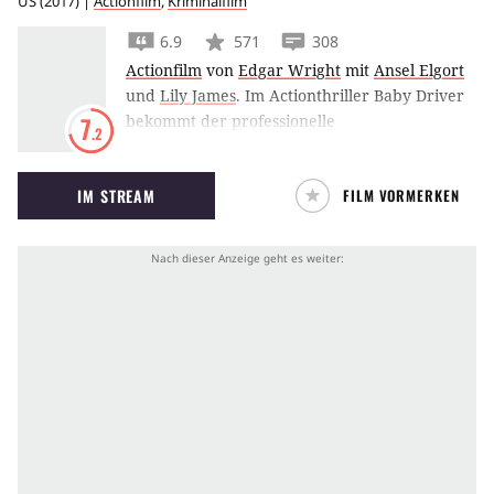
US
(
2017
) |
Actionfilm
,
Kriminalfilm
6.9
571
308
Actionfilm
von
Edgar Wright
mit
Ansel Elgort
und
Lily James
.
Im Actionthriller Baby Driver
bekommt der professionelle
7
.2
Fluchtwagenfahrer Ansel Elgort nach einem
schiefgelaufenen Banküberfall Probleme,
IM STREAM
FILM VORMERKEN
denen er nicht einfach davonfahren kann.