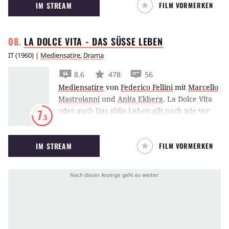
IM STREAM
FILM VORMERKEN
entscheiden.
LA DOLCE VITA - DAS SÜSSE
LEBEN
IT
(
1960
) |
Mediensatire
,
Drama
8.6
478
56
Mediensatire
von
Federico Fellini
mit
Marcello
Mastroianni
und
Anita Ekberg
.
La Dolce Vita
oder auch Das süße Leben gilt nach wie vor
7
.5
als eines der hervorragenden Meisterwerke
Federico Fellinis. Nebenbei prägte der Film
IM STREAM
FILM VORMERKEN
den Begriff des Paparazzo.