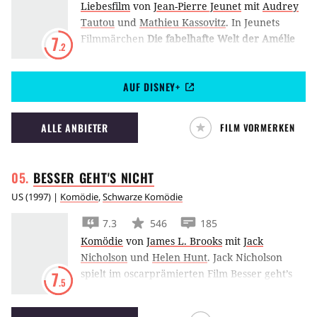
Liebesfilm
von
Jean-Pierre Jeunet
mit
Audrey
Tautou
und
Mathieu Kassovitz
.
In Jeunets
Filmmärchen
Die fabelhafte Welt der Amélie
7
.2
spielt Audrey Toutou die unschuldige, naive
Pariserin Amélie, die mit ihrem Sinn für
AUF DISNEY+
Gerechtigkeit Leute um sie herum glücklich
macht.
ALLE ANBIETER
FILM VORMERKEN
BESSER GEHT'S
NICHT
US
(
1997
) |
Komödie
,
Schwarze Komödie
7.3
546
185
Komödie
von
James L. Brooks
mit
Jack
Nicholson
und
Helen Hunt
.
Jack Nicholson
spielt im oscarprämierten Film Besser geht’s
7
.5
nicht ein Ekelpaket aller erster Güte.