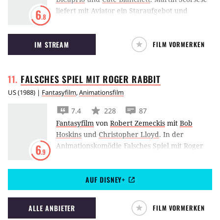
liefert mit Aviator ein Staraufgebot und
6
.8
verfilmt das Leben des legendären
Filmemachers und Flugzeugpioniers Howard
IM STREAM
FILM VORMERKEN
Hughes mit Leonardo DiCaprio in der
Hauptrolle.
FALSCHES SPIEL MIT ROGER
RABBIT
US
(
1988
) |
Fantasyfilm
,
Animationsfilm
7.4
228
87
Fantasyfilm
von
Robert Zemeckis
mit
Bob
Hoskins
und
Christopher Lloyd
.
In der
Animationskomödie Falsches Spiel mit Roger
6
.9
Rabbit hetzt die Zeichentrickfigur Roger
Rabbit Bob Hoskins auf seine Frau, da er ihr
AUF DISNEY+
Untreue unterstellt.
ALLE ANBIETER
FILM VORMERKEN