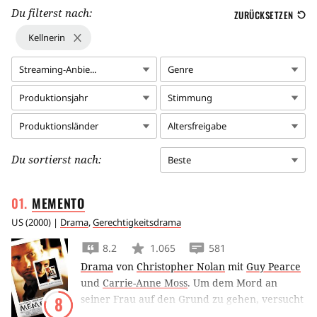
Du filterst nach:
ZURÜCKSETZEN
Kellnerin
Streaming-Anbie...
Genre
Produktionsjahr
Stimmung
Produktionsländer
Altersfreigabe
Du sortierst nach:
Beste
MEMENTO
US
(
2000
) |
Drama
,
Gerechtigkeitsdrama
8.2
1.065
581
Drama
von
Christopher Nolan
mit
Guy Pearce
und
Carrie-Anne Moss
.
Um dem Mord an
seiner Frau auf den Grund zu gehen, versucht
8
Guy Pearce verzweifelt sich so weit