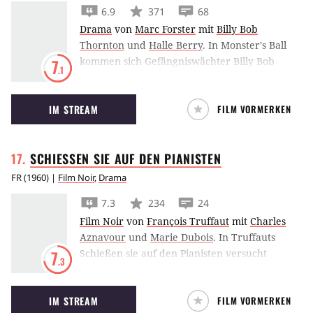
6.9
371
68
Drama
von
Marc Forster
mit
Billy Bob
Thornton
und
Halle Berry
.
In Monster's Ball
kommen sich Gefängniswächter Billy Bob
7
.1
Thornton und Kellnerin Halle Berry in
schweren Zeiten näher.
IM STREAM
FILM VORMERKEN
SCHIESSEN SIE AUF DEN
PIANISTEN
FR
(
1960
) |
Film Noir
,
Drama
7.3
234
24
Film Noir
von
François Truffaut
mit
Charles
Aznavour
und
Marie Dubois
.
In Truffauts
Schießen sie auf den Pianisten versucht
7
.3
Charles Aznavour als melancholischer Bar-
Pianist seinen kriminellen Brüdern und seiner
IM STREAM
FILM VORMERKEN
dunklen Vergangenheit zu entkommen.