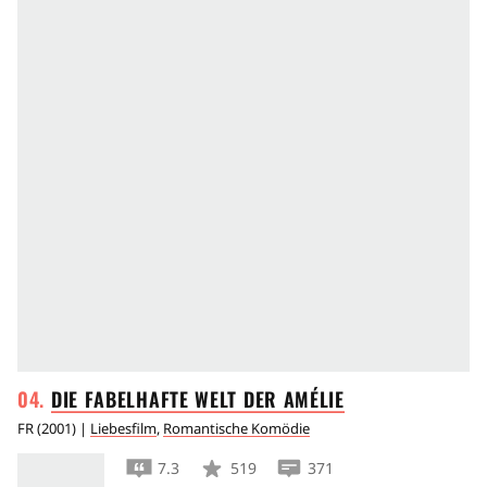
DIE FABELHAFTE WELT DER
AMÉLIE
FR
(
2001
) |
Liebesfilm
,
Romantische Komödie
7.3
519
371