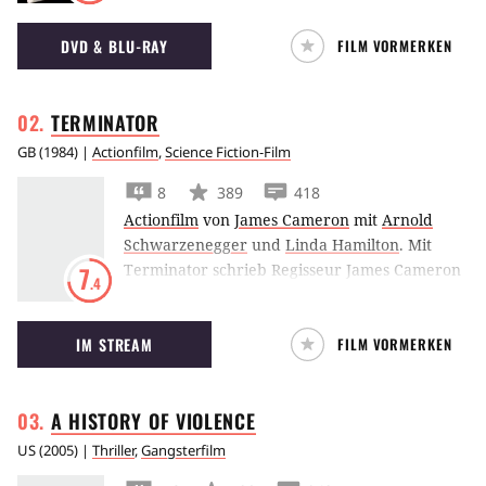
zurückzuerinnern wie möglich. Nicht leicht,
DVD & BLU-RAY
FILM VORMERKEN
wenn man unter chronischem
Gedächtnisverlust leidet.
TERMINATOR
GB
(
1984
) |
Actionfilm
,
Science Fiction-Film
8
389
418
Actionfilm
von
James Cameron
mit
Arnold
Schwarzenegger
und
Linda Hamilton
.
Mit
Terminator schrieb Regisseur James Cameron
7
.4
Sci-Fi-Geschichte: Arnold Schwarzenegger ist
der terminator, der durch die Zeit zurück
IM STREAM
FILM VORMERKEN
geschickt wird, um den zukünftigen
Rebellenführer auszuschalten.
A HISTORY OF
VIOLENCE
US
(
2005
) |
Thriller
,
Gangsterfilm