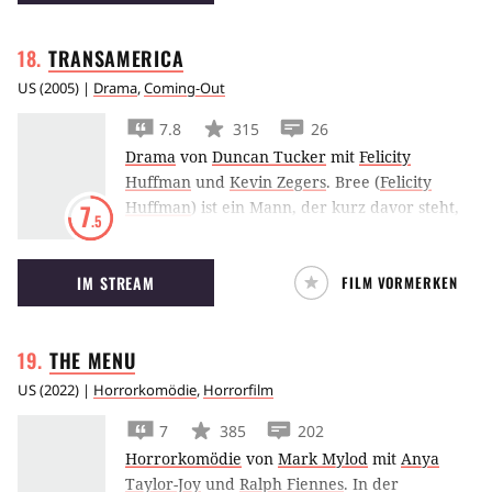
TRANSAMERICA
US
(
2005
) |
Drama
,
Coming-Out
7.8
315
26
Drama
von
Duncan Tucker
mit
Felicity
Huffman
und
Kevin Zegers
.
Bree (
Felicity
Huffman
) ist ein Mann, der kurz davor steht,
7
.5
seine letzte Operation zu bekommen, die ihn
endgültig von einem Mann zu einer Frau
IM STREAM
FILM VORMERKEN
macht. Doch dann bekommt er plötzlich einen
seltsamen Anruf: Toby (
Kevin Zegers
), der
behauptet, sein Sohn zu sein, bittet ihn, von
THE
MENU
Los Angeles zu ihm nach New York zu
komemn, weil er dort im Gefängnis sitzt und
US
(
2022
) |
Horrorkomödie
,
Horrorfilm
Hilfe braucht.
Vollständige Handlung
7
385
202
Bree (Felicity Huffman) wurde als Stanley
Horrorkomödie
von
Mark Mylod
mit
Anya
geboren und steht kurz vor einer
Taylor-Joy
und
Ralph Fiennes
.
In der
Geschlechtsumwandlungsoperation, die sie mit