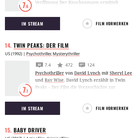
Verfilmung Der Knochenmann ermittelt
7
.6
Brenner Josef Hader im österreichischen
Brathändl-Restaurant von Josef Bierbichler.
IM STREAM
FILM VORMERKEN
TWIN PEAKS: DER
FILM
US
(
1992
) |
Psychothriller
,
Mysterythriller
7.4
472
124
Psychothriller
von
David Lynch
mit
Sheryl Lee
und
Ray Wise
.
David Lynch erzählt in Twin
Peaks – Der Film die Vorgeschichte zur
7
.1
kultigen Fernsehserie und schildert den Mord
an Teresa Banks und die letzten sieben Tage
IM STREAM
FILM VORMERKEN
im Leben der Laura Palmer.
BABY
DRIVER