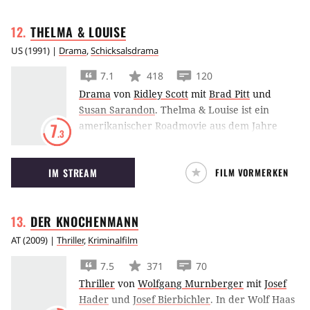
THELMA &
LOUISE
US
(
1991
) |
Drama
,
Schicksalsdrama
7.1
418
120
Drama
von
Ridley Scott
mit
Brad Pitt
und
Susan Sarandon
.
Thelma & Louise ist ein
amerikanischer Roadmovie aus dem Jahre
7
.3
1991 über Emanzipation, Unterdrückung und
Frauenfreundschaft. Aus einer spontanen
IM STREAM
FILM VORMERKEN
Wochenendfahrt wird ein Abenteuer, in dem
sich die beiden engen Freundinnen mit der
unterdrückenden und sexistischen
DER
KNOCHENMANN
Männerwelt anlegen.
AT
(
2009
) |
Thriller
,
Kriminalfilm
7.5
371
70
Thriller
von
Wolfgang Murnberger
mit
Josef
Hader
und
Josef Bierbichler
.
In der Wolf Haas