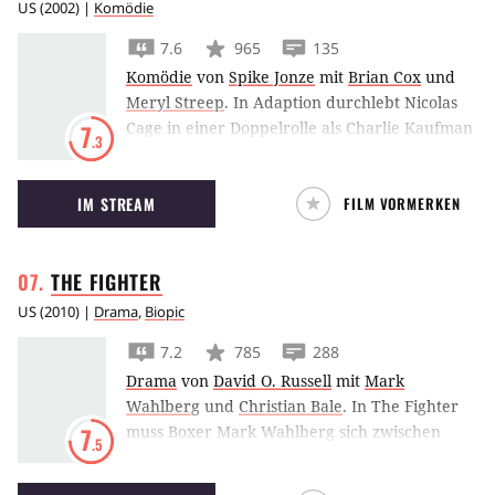
US
(
2002
) |
Komödie
7.6
965
135
Komödie
von
Spike Jonze
mit
Brian Cox
und
Meryl Streep
.
In Adaption durchlebt Nicolas
Cage in einer Doppelrolle als Charlie Kaufman
7
.3
und dessen fiktiven Bruder die
Schreibblockade des Drehbuchautors.
IM STREAM
FILM VORMERKEN
THE
FIGHTER
US
(
2010
) |
Drama
,
Biopic
7.2
785
288
Drama
von
David O. Russell
mit
Mark
Wahlberg
und
Christian Bale
.
In The Fighter
muss Boxer Mark Wahlberg sich zwischen
7
.5
seiner White Trash Familie um Junkie-Bruder
Christian Bale und seiner Karriere