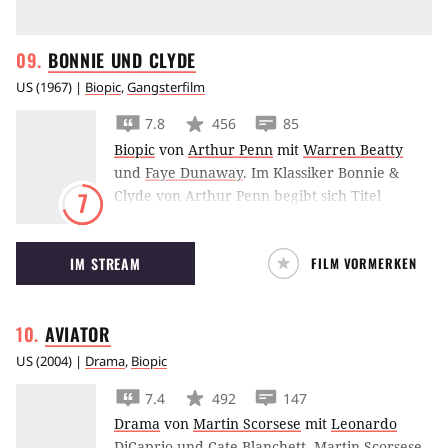
BONNIE UND
CLYDE
US
(
1967
) |
Biopic
,
Gangsterfilm
7.8
456
85
Biopic
von
Arthur Penn
mit
Warren Beatty
und
Faye Dunaway
.
Im Klassiker Bonnie &
Clyde von Arthur Penn begibt sich Titel
7
gebendes Gaunerpärchen auf eine blutige
Tour durch mehrere Staaten treu dem Motto:
IM STREAM
FILM VORMERKEN
Live fast, die young.
AVIATOR
US
(
2004
) |
Drama
,
Biopic
7.4
492
147
Drama
von
Martin Scorsese
mit
Leonardo
DiCaprio
und
Cate Blanchett
.
Martin Scorsese