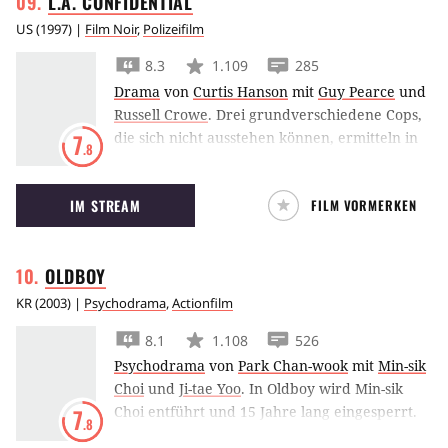
L.A.
CONFIDENTIAL
US
(
1997
) |
Film Noir
,
Polizeifilm
8.3
1.109
285
Drama
von
Curtis Hanson
mit
Guy Pearce
und
Russell Crowe
.
Drei grundverschiedene Cops,
die sich nicht ausstehen können, ermitteln in
7
.8
L.A. Confidential bei einem Massenmord.
Dabei nehmen sie die Spur des Pornoring-
IM STREAM
FILM VORMERKEN
Betreibers Pierce Patchett auf.
OLDBOY
KR
(
2003
) |
Psychodrama
,
Actionfilm
8.1
1.108
526
Psychodrama
von
Park Chan-wook
mit
Min-sik
Choi
und
Ji-tae Yoo
.
In Oldboy wird Min-sik
Choi entführt und 15 Jahre lang eingesperrt.
7
.8
Als er eines Tages unvermittelt freikommt, will