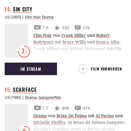
SIN
CITY
US
(
2005
) |
Film Noir
,
Drama
7.9
530
576
Film Noir
von
Frank Miller
und
Robert
Rodriguez
mit
Bruce Willis
und
Jessica Alba
.
Frank Millers und Robert Rodriguez’
Sin City
7
.7
zeigt das Bild der brutalen Stadt Basin City
durch die Augen dreier verschiedener
IM STREAM
FILM VORMERKEN
Personen, die sich alle in der Korruption
verfangen.
SCARFACE
US
(
1983
) |
Drama
,
Gangsterfilm
7.7
898
474
Drama
von
Brian De Palma
mit
Al Pacino
und
Michelle Pfeiffer
.
In Brian de Palmas Gangster-
Klassiker Scarface steigt Al Pacino als der