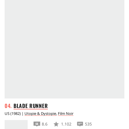
BLADE
RUNNER
US
(
1982
) |
Utopie & Dystopie
,
Film Noir
8.6
1.102
535