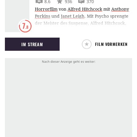
8.6
936
370
Horrorfilm
von
Alfred Hitchcock
mit
Anthony
Perkins
und
Janet Leigh
.
Mit Psycho sprengte
der Meister des Suspense, Alfred Hitchcock,
7
.8
Erwartungshaltungen und
Genrekonventionen und schuf für damalige
IM STREAM
FILM VORMERKEN
Verhältnisse einen Schockern sondergleichen.
Kaum eine Filmszene ist so berühmt wie der
Dusch-Mord in Psycho.