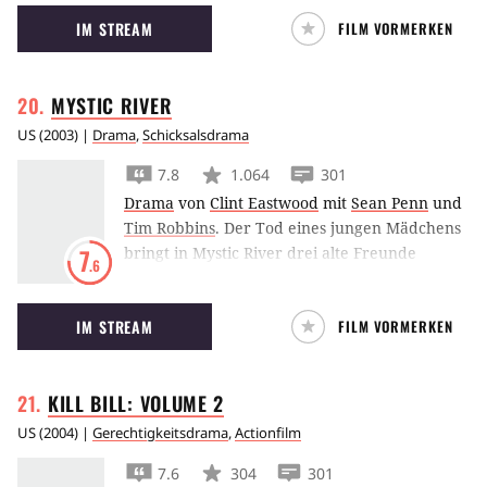
Entführung zweier Mädchen einen Vater
IM STREAM
FILM VORMERKEN
(Hugh Jackman) und einen Ermittler (Jake
Gyllenhaal) fast in den Wahnsinn.
MYSTIC
RIVER
US
(
2003
) |
Drama
,
Schicksalsdrama
7.8
1.064
301
Drama
von
Clint Eastwood
mit
Sean Penn
und
Tim Robbins
.
Der Tod eines jungen Mädchens
bringt in Mystic River drei alte Freunde
7
.6
zusammen – und gegeneinander auf.
IM STREAM
FILM VORMERKEN
KILL BILL: VOLUME
2
US
(
2004
) |
Gerechtigkeitsdrama
,
Actionfilm
7.6
304
301