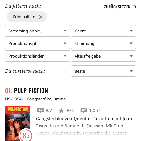
Du filterst nach:
ZURÜCKSETZEN
Kriminalfilm
Streaming-Anbie...
Genre
Produktionsjahr
Stimmung
Produktionsländer
Altersfreigabe
Du sortierst nach:
Beste
PULP
FICTION
US
(
1994
) |
Gangsterfilm
,
Drama
8.7
877
1.057
Gangsterfilm
von
Quentin Tarantino
mit
John
Travolta
und
Samuel L. Jackson
.
Mit Pulp
Fiction schuf Quentin Tarantino die Mutter
8
.4
aller ‘Kultfilme’, in dem er philosophische