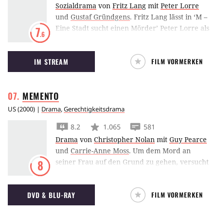
Sozialdrama
von
Fritz Lang
mit
Peter Lorre
und
Gustaf Gründgens
.
Fritz Lang lässt in ‘M –
Eine Stadt sucht einen Mörder’ Peter Lorre als
7
.6
pfeifenden Triebtäter auf die Berliner Kinder
der 1930er Jahre los.
IM STREAM
FILM VORMERKEN
MEMENTO
US
(
2000
) |
Drama
,
Gerechtigkeitsdrama
8.2
1.065
581
Drama
von
Christopher Nolan
mit
Guy Pearce
und
Carrie-Anne Moss
.
Um dem Mord an
seiner Frau auf den Grund zu gehen, versucht
8
Guy Pearce verzweifelt sich so weit
zurückzuerinnern wie möglich. Nicht leicht,
DVD & BLU-RAY
FILM VORMERKEN
wenn man unter chronischem
Gedächtnisverlust leidet.