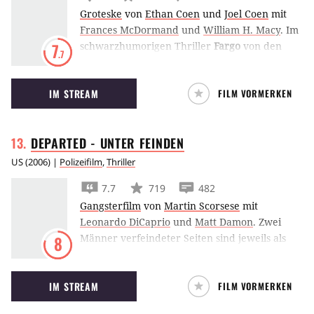
Groteske
von
Ethan Coen
und
Joel Coen
mit
Frances McDormand
und
William H. Macy
.
Im
schwarzhumorigen Thriller
Fargo
von den
7
.7
Coen-Brüdern lässt William H Macy seine
eigene Frau von zwei idiotischen Gangstern
IM STREAM
FILM VORMERKEN
entführen, um seinen Schwiegervater zu
erpressen. Dafür gab es 1997 zwei Oscars.
DEPARTED - UNTER
FEINDEN
US
(
2006
) |
Polizeifilm
,
Thriller
7.7
719
482
Gangsterfilm
von
Martin Scorsese
mit
Leonardo DiCaprio
und
Matt Damon
.
Zwei
Männer verfeindeter Seiten sind jeweils als
8
Maulwurf bei der Polizei und der Mafia
eingeschleust und laufen Gefahr jederzeit
IM STREAM
FILM VORMERKEN
entdeckt zu werden.