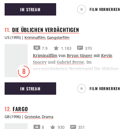
er Rache üben und herausfinden, weshalb er
IM STREAM
FILM VORMERKEN
eingesperrt wurde.
DIE ÜBLICHEN
VERDÄCHTIGEN
US
(
1995
) |
Kriminalfilm
,
Gangsterfilm
7.9
1.183
370
Kriminalfilm
von
Bryan Singer
mit
Kevin
Spacey
und
Gabriel Byrne
.
Im
oscrarprämierten Verwirrspiel Die üblichen
8
Verdächtigen wird eine Bande von Gangstern
vom legendären Keyser Soze zu einem Job
IM STREAM
FILM VORMERKEN
gezwungen. Bryan Singers Thriller beinhaltet
einen der bekanntesten Twists der
Filmgeschichte.
FARGO
GB
(
1996
) |
Groteske
,
Drama
8
930
351