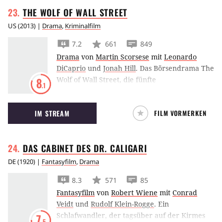
THE WOLF OF WALL
STREET
US
(
2013
) |
Drama
,
Kriminalfilm
7.2
661
849
Drama
von
Martin Scorsese
mit
Leonardo
DiCaprio
und
Jonah Hill
.
Das Börsendrama The
Wolf of Wall Street, die fünfte
8
.1
Zusammenarbeit von Martin Scorsese und
Leonardo DiCaprio, erzählt vom Börsenmakler
IM STREAM
FILM VORMERKEN
Jordan Belfort, den Geldgier und Größenwahn
antreiben.
DAS CABINET DES DR.
CALIGARI
DE
(
1920
) |
Fantasyfilm
,
Drama
8.3
571
85
Fantasyfilm
von
Robert Wiene
mit
Conrad
Veidt
und
Rudolf Klein-Rogge
.
Ein
Schlafwandler, der tagsüber auf der Kirmes
7
.5