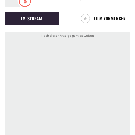
8
kubanische Einwanderer Tony Montana zum
mächtigsten Drogenbaron Miamis auf – doch
IM STREAM
FILM VORMERKEN
seine Feinde sind zahlreich.