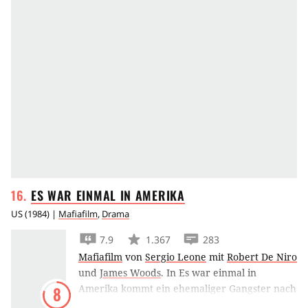
ES WAR EINMAL IN
AMERIKA
US
(
1984
) |
Mafiafilm
,
Drama
7.9
1.367
283
Mafiafilm
von
Sergio Leone
mit
Robert De Niro
und
James Woods
.
In Es war einmal in
Amerika kommt ein ehemaliger Gangster nach
8
dreißig Jahren zurück in seine Heimat, wo er