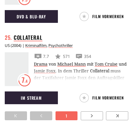
als Attraktion gezeigt wird, wird nachts zum
Killer – unter der Führung des unheimlichen
DVD & BLU-RAY
FILM VORMERKEN
Dr. Caligari.
COLLATERAL
US
(
2004
) |
Kriminalfilm
,
Psychothriller
7.7
571
354
Drama
von
Michael Mann
mit
Tom Cruise
und
Jamie Foxx
.
In dem Thriller
Collateral
muss
der Taxifahrer Jamie Foxx den Auftragskiller
7
.4
Tom Cruise quer durch Los Angeles
kutschieren. Was tut man nicht alles für 600
IM STREAM
FILM VORMERKEN
Dollar?!
1