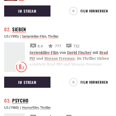
Profikiller, abgebrühte Boxer, perverse
IM STREAM
FILM VORMERKEN
Entführer und eine verführerische
Gangsterbraut in eine wahnwitzige Geschichte
schmiedete.
SIEBEN
US
(
1995
) |
Serienkiller-Film
,
Thriller
8.4
777
732
Serienkiller-Film
von
David Fincher
mit
Brad
Pitt
und
Morgan Freeman
.
Im Thriller Sieben
ermitteln Brad Pitt und Morgan Freeman
8
.2
gegen den Serienmörder Kevin Spacey, der
seine Opfer auf bestialische Weise für ihre
IM STREAM
FILM VORMERKEN
Vergehen gegen die Sieben Todsünden
bestraft.
PSYCHO
US
(
1960
) |
Horrorfilm
,
Thriller