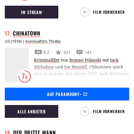
mit den Fehlern seines damaligen Lebens
IM STREAM
FILM VORMERKEN
konfrontiert wird.
CHINATOWN
US
(
1974
) |
Kriminalfilm
,
Thriller
8.2
921
141
Kriminalfilm
von
Roman Polanski
mit
Jack
Nicholson
und
Joe Mantell
.
Chinatown spielt
im Los Angeles des Jahres 1937. Jack Nicholson
7
.6
ermittelt als Neo-Noir-Schnüffler im letzten
Film, den Roman Polanski in den USA drehte.
AUF PARAMOUNT+
ALLE ANBIETER
FILM VORMERKEN
DER DRITTE
MANN