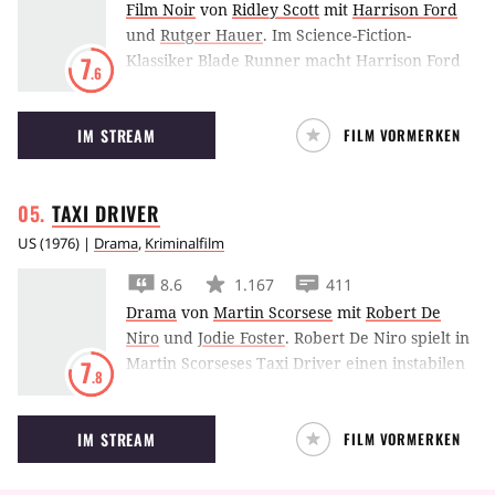
Film Noir
von
Ridley Scott
mit
Harrison Ford
und
Rutger Hauer
.
Im Science-Fiction-
Klassiker Blade Runner macht Harrison Ford
7
.6
im Jahr 2019 Jagd auf Replikanten. Die
menschenähnlichen Androiden suchen auf
IM STREAM
FILM VORMERKEN
der Erde nach ihrem Schöpfer. Um ihre
eingebaute Sterblichkeit zu reparieren gehen
sie über Leichen.
TAXI
DRIVER
US
(
1976
) |
Drama
,
Kriminalfilm
8.6
1.167
411
Drama
von
Martin Scorsese
mit
Robert De
Niro
und
Jodie Foster
.
Robert De Niro spielt in
Martin Scorseses Taxi Driver einen instabilen
7
.8
Taxifahrer, der durch seinen Beruf auf die
Schattenseiten New Yorks aufmerksam wird
IM STREAM
FILM VORMERKEN
und eine minderjährige Prostituierte zurück
zu ihren Eltern bringen will.