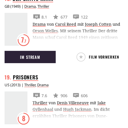
GB
(
1949
) |
Drama
,
Thriller
8.1
677
122
Drama
von
Carol Reed
mit
Joseph Cotten
und
Orson Welles
.
Mit seinem Thriller Der dritte
Mann schuf Carol Reed 1949 einen zeitlosen
7
.7
Klassiker.
IM STREAM
FILM VORMERKEN
PRISONERS
US
(
2013
) |
Thriller
,
Drama
7.6
906
606
Thriller
von
Denis Villeneuve
mit
Jake
Gyllenhaal
und
Hugh Jackman
.
Im dicht
erzählten Thriller Prisoners von Dune-
8
Regisseur Denis Villeneuve treibt die