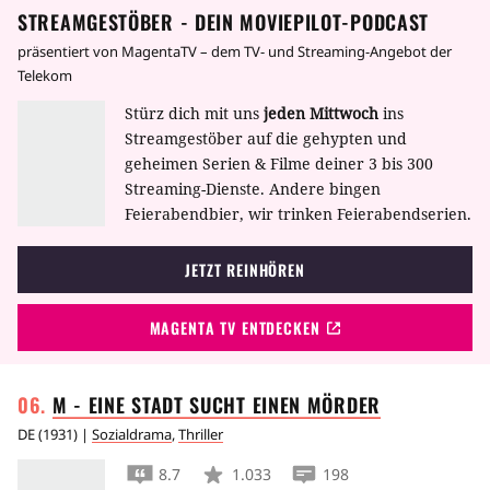
STREAMGESTÖBER - DEIN MOVIEPILOT-PODCAST
präsentiert von MagentaTV – dem TV- und Streaming-Angebot der
Telekom
Stürz dich mit uns
jeden Mittwoch
ins
Streamgestöber auf die gehypten und
geheimen Serien & Filme deiner 3 bis 300
Streaming-Dienste. Andere bingen
Feierabendbier, wir trinken Feierabendserien.
JETZT REINHÖREN
MAGENTA TV ENTDECKEN
M - EINE STADT SUCHT EINEN
MÖRDER
DE
(
1931
) |
Sozialdrama
,
Thriller
8.7
1.033
198