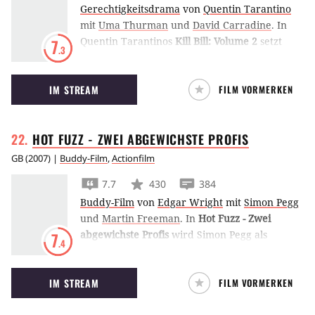
Gerechtigkeitsdrama
von
Quentin Tarantino
mit
Uma Thurman
und
David Carradine
.
In
Quentin Tarantinos
Kill Bill: Volume 2
setzt
7
.3
Uma Thurmann ihren Rachefeldzug fort und
kümmert sich um drei weitere Kandidaten
IM STREAM
FILM VORMERKEN
ihrer Todesliste.
HOT FUZZ - ZWEI ABGEWICHSTE
PROFIS
GB
(
2007
) |
Buddy-Film
,
Actionfilm
7.7
430
384
Buddy-Film
von
Edgar Wright
mit
Simon Pegg
und
Martin Freeman
.
In
Hot Fuzz - Zwei
abgewichste Profis
wird Simon Pegg als
7
.4
überperfekter Polizist in die Provinz
strafversetzt. Dort erkennt er bald, dass das
IM STREAM
FILM VORMERKEN
idyllische Dorf eine erschreckend hohe Rate
tödlicher Unfälle hat.