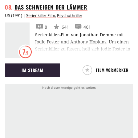
DAS SCHWEIGEN DER
LÄMMER
US
(
1991
) |
Serienkiller-Film
,
Psychothriller
8
641
461
Serienkiller-Film
von
Jonathan Demme
mit
Jodie Foster
und
Anthony Hopkins
.
Um einen
Serienkiller zu fassen, holt sich Jodie Foster in
7
.9
Das Schweigen der Lämmer Hilfe vom
berüchtigten Hannibal Lecter.
IM STREAM
FILM VORMERKEN