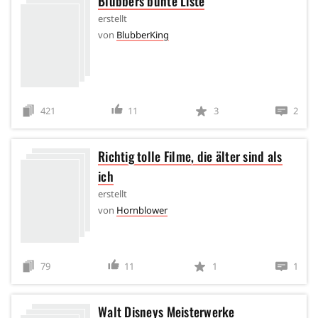
Blubbers bunte Liste
erstellt
von
BlubberKing
421
11
3
2
Richtig tolle Filme, die älter sind als
ich
erstellt
von
Hornblower
79
11
1
1
Walt Disneys Meisterwerke