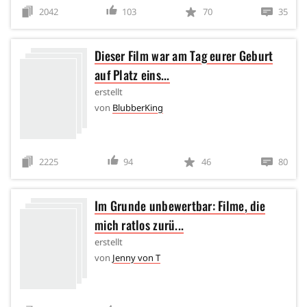
2042
103
70
35
Dieser Film war am Tag eurer Geburt
auf Platz eins...
erstellt
von
BlubberKing
2225
94
46
80
Im Grunde unbewertbar: Filme, die
mich ratlos zurü...
erstellt
von
Jenny von T