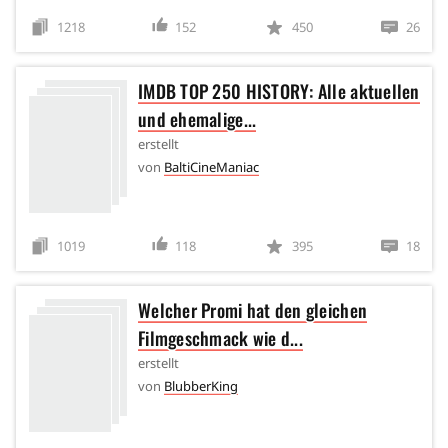
1218
152
450
26
IMDB TOP 250 HISTORY: Alle aktuellen
und ehemalige...
erstellt
von
BaltiCineManiac
1019
118
395
18
Welcher Promi hat den gleichen
Filmgeschmack wie d...
erstellt
von
BlubberKing