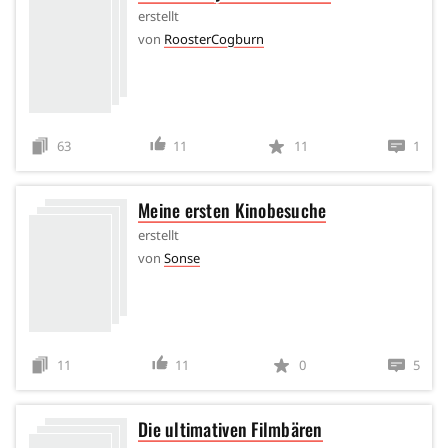
erstellt
von
RoosterCogburn
63
11
11
1
Meine ersten Kinobesuche
erstellt
von
Sonse
11
11
0
5
Die ultimativen Filmbären