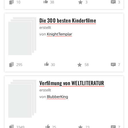
10
38
3
3
Die 300 besten Kinderfilme
erstellt
von
KnightTemplar
295
30
58
7
Verfilmung von WELTLITERATUR
erstellt
von
BlubberKing
3349
25
23
7