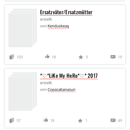
Ersatzväter/Ersatzmütter
erstellt
von
Kenduskeag
103
18
0
19
*♡*LiKe My HeRo*♡* 2017
erstellt
von
Copacabanasun
57
18
1
49