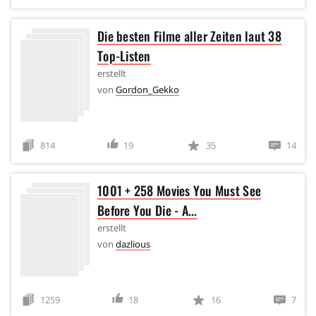
Die besten Filme aller Zeiten laut 38
Top-Listen
erstellt
von
Gordon_Gekko
814
19
35
14
1001 + 258 Movies You Must See
Before You Die - A...
erstellt
von
dazlious
1259
18
16
7