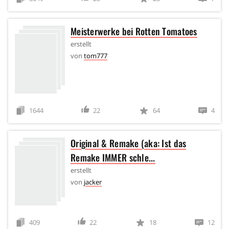
Meisterwerke bei Rotten Tomatoes
erstellt
von
tom777
1644
22
64
4
Original & Remake (aka: Ist das
Remake IMMER schle...
erstellt
von
jacker
409
22
18
12