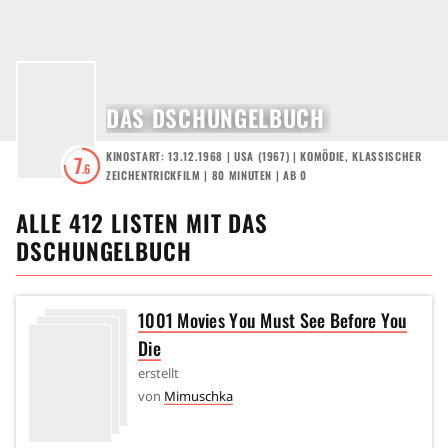
DAS DSCHUNGELBUCH
KINOSTART: 13.12.1968
|
USA
(
1967
) |
KOMÖDIE
,
KLASSISCHER
7
.6
ZEICHENTRICKFILM
| 80 MINUTEN
|
AB 0
ALLE
412
LISTEN MIT
DAS
DSCHUNGELBUCH
1001 Movies You Must See Before You
Die
erstellt
von
Mimuschka