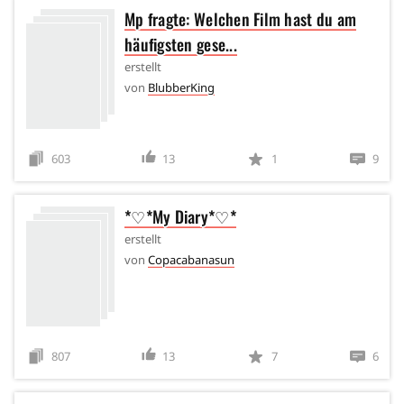
Mp fragte: Welchen Film hast du am
häufigsten gese...
erstellt
von
BlubberKing
603
13
1
9
*♡*My Diary*♡*
erstellt
von
Copacabanasun
807
13
7
6