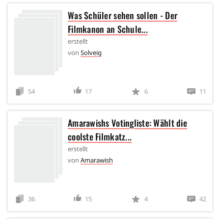
Was Schüler sehen sollen - Der
Filmkanon an Schule...
erstellt
von
Solveig
54
17
6
11
Amarawishs Votingliste: Wählt die
coolste Filmkatz...
erstellt
von
Amarawish
36
15
4
42