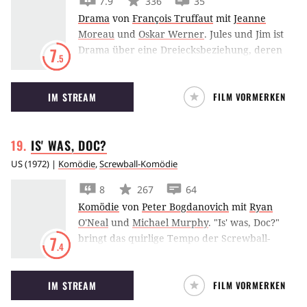
7.9
336
35
Drama
von
François Truffaut
mit
Jeanne
Moreau
und
Oskar Werner
.
Jules und Jim ist
Drama über eine Dreiecksbeziehung, deren
7
.5
anfängliches Glück schnell zu schwinden
anfängt.
IM STREAM
FILM VORMERKEN
IS' WAS,
DOC?
US
(
1972
) |
Komödie
,
Screwball-Komödie
8
267
64
Komödie
von
Peter Bogdanovich
mit
Ryan
O'Neal
und
Michael Murphy
.
"Is' was, Doc?"
bringt das quirlige Tempo der Screwball-
7
.4
Komödien aus den 30er-Jahren zurück. Es
geht um Reisetaschen, die verwechselt
IM STREAM
FILM VORMERKEN
werden, um übergeschnappte Dialoge, um
traumhafte Beispiele für die Kunst,