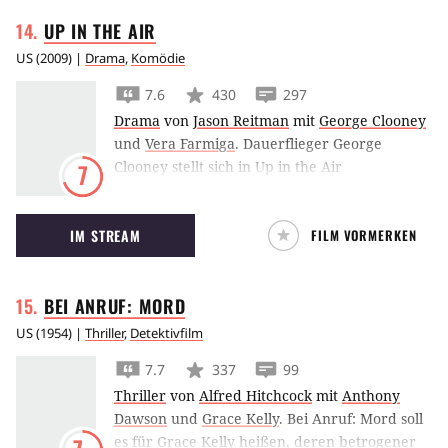
UP IN THE
AIR
US
(
2009
) |
Drama
,
Komödie
7.6
430
297
Drama
von
Jason Reitman
mit
George Clooney
und
Vera Farmiga
.
Dauerflieger George
Clooney stellt sich in Up in the Air
7
Entlassungen, Beziehungen und dem Sinn
seines Daseins.
IM STREAM
FILM VORMERKEN
BEI ANRUF:
MORD
US
(
1954
) |
Thriller
,
Detektivfilm
7.7
337
99
Thriller
von
Alfred Hitchcock
mit
Anthony
Dawson
und
Grace Kelly
.
Bei Anruf: Mord soll
es für Grace Kelly heißen, deren betrogener