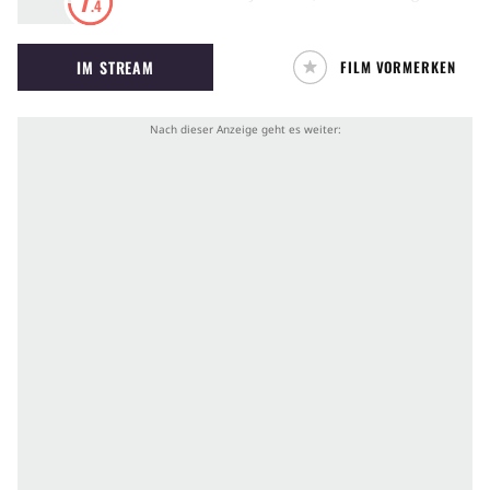
7
.4
Ehemann einen raffiniert-diabolischen Plan
ausheckt, um seine Frau ins Jenseits zu
IM STREAM
FILM VORMERKEN
befördern.