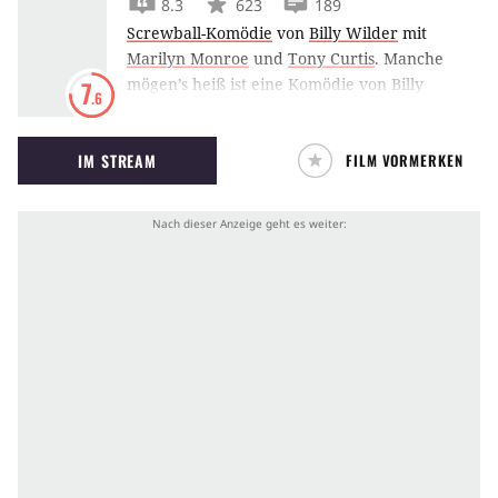
8.3
623
189
Screwball-Komödie
von
Billy Wilder
mit
Marilyn Monroe
und
Tony Curtis
.
Manche
mögen’s heiß ist eine Komödie von Billy
7
.6
Wilder, mit Marilyn Monroe in der Hauptrolle.
IM STREAM
FILM VORMERKEN