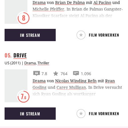
Drama
von
Brian De Palma
mit
Al Pacino
und
Michelle Pfeiffer
.
In Brian de Palmas Gangster-
Klassiker Scarface steigt Al Pacino als der
8
kubanische Einwanderer Tony Montana zum
mächtigsten Drogenbaron Miamis auf – doch
IM STREAM
FILM VORMERKEN
seine Feinde sind zahlreich.
DRIVE
US
(
2011
) |
Drama
,
Thriller
7.8
764
1.096
Drama
von
Nicolas Winding Refn
mit
Ryan
Gosling
und
Carey Mulligan
.
In Drive versucht
sich Ryan Gosling als wortkarger
7
.6
Fluchtwagenfahrer und Stuntman in LA. Für
seine Nachbarin Carey Mulligan nimmt er es
IM STREAM
FILM VORMERKEN
sogar mit der lokalen Mafia auf.