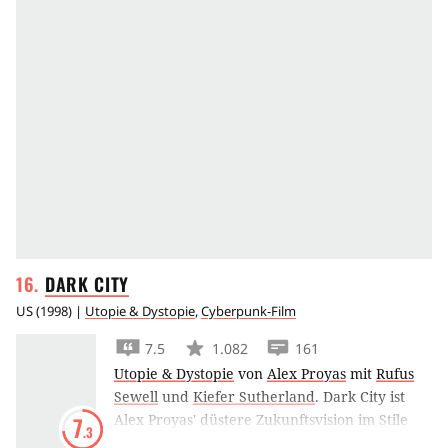
DARK
CITY
US
(
1998
) |
Utopie & Dystopie
,
Cyberpunk-Film
7.5
1.082
161
Utopie & Dystopie
von
Alex Proyas
mit
Rufus
Sewell
und
Kiefer Sutherland
.
Dark City ist
Alex Proyas' düstere Zukunftsvision im Stile
7
.3
eines klassischen Film Noir.