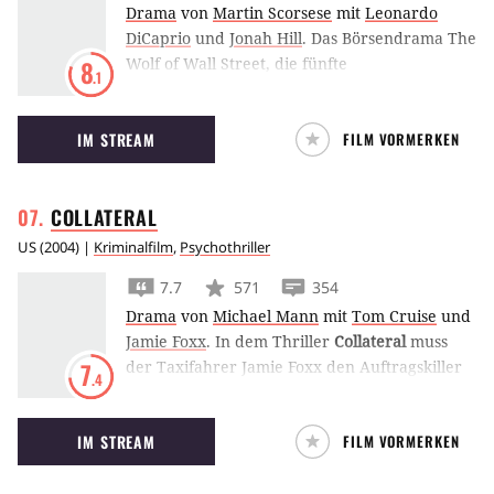
Drama
von
Martin Scorsese
mit
Leonardo
DiCaprio
und
Jonah Hill
.
Das Börsendrama The
Wolf of Wall Street, die fünfte
8
.1
Zusammenarbeit von Martin Scorsese und
Leonardo DiCaprio, erzählt vom Börsenmakler
IM STREAM
FILM VORMERKEN
Jordan Belfort, den Geldgier und Größenwahn
antreiben.
COLLATERAL
US
(
2004
) |
Kriminalfilm
,
Psychothriller
7.7
571
354
Drama
von
Michael Mann
mit
Tom Cruise
und
Jamie Foxx
.
In dem Thriller
Collateral
muss
der Taxifahrer Jamie Foxx den Auftragskiller
7
.4
Tom Cruise quer durch Los Angeles
kutschieren. Was tut man nicht alles für 600
IM STREAM
FILM VORMERKEN
Dollar?!