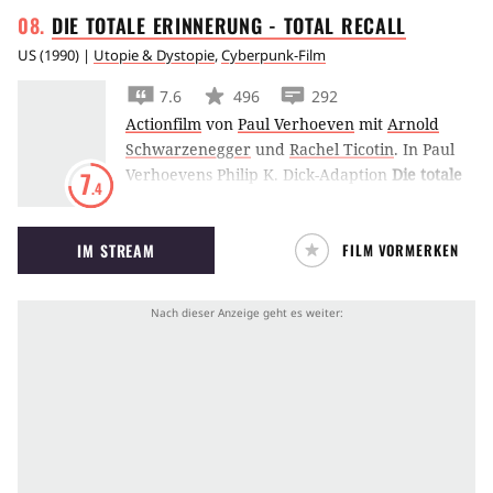
DIE TOTALE ERINNERUNG - TOTAL
RECALL
US
(
1990
) |
Utopie & Dystopie
,
Cyberpunk-Film
7.6
496
292
Actionfilm
von
Paul Verhoeven
mit
Arnold
Schwarzenegger
und
Rachel Ticotin
.
In Paul
Verhoevens Philip K. Dick-Adaption
Die totale
7
.4
Erinnerung - Total Recall
erfährt Arnold
Schwarzenegger nach einem Traum-
IM STREAM
FILM VORMERKEN
Experiment, dass er auch in der Realität ein
Freiheitskämpfer für den Mars ist.