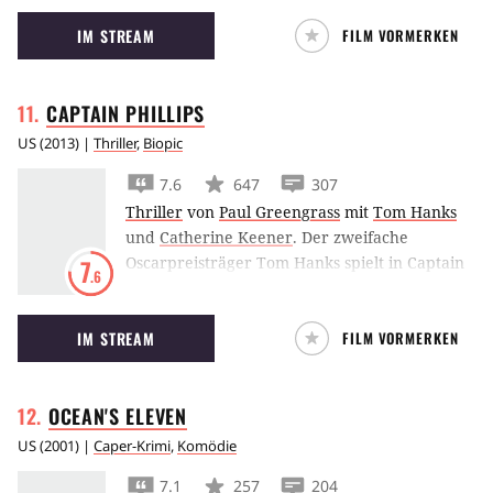
Hölle Hollywoods. Ob er ihr entkommen kann?
IM STREAM
FILM VORMERKEN
CAPTAIN
PHILLIPS
US
(
2013
) |
Thriller
,
Biopic
7.6
647
307
Thriller
von
Paul Greengrass
mit
Tom Hanks
und
Catherine Keener
.
Der zweifache
Oscarpreisträger Tom Hanks spielt in Captain
7
.6
Phillips einen Kapitän, dessen Containerschiff
von somalischen Piraten gekapert wird – doch
IM STREAM
FILM VORMERKEN
aus der Entführung wird ein blutiges
Kräftespiel.
OCEAN'S
ELEVEN
US
(
2001
) |
Caper-Krimi
,
Komödie
7.1
257
204