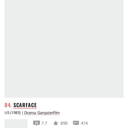
SCARFACE
US
(
1983
) |
Drama
,
Gangsterfilm
7.7
898
474