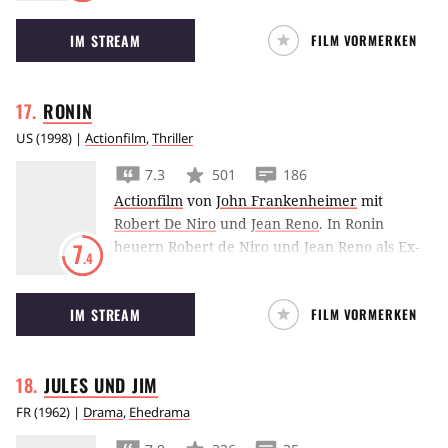
IM STREAM
FILM VORMERKEN
RONIN
US
(
1998
) |
Actionfilm
,
Thriller
7.3
501
186
Actionfilm
von
John Frankenheimer
mit
Robert De Niro
und
Jean Reno
.
In Ronin
heuern Robert de Niro und Jean Reno als Ex-
7
.4
Agenten bei einem Überfall-Kommando an,
was zu aufwendigen Autorverfolgungsjagden
IM STREAM
FILM VORMERKEN
quer durch Frankreich führt.
JULES UND
JIM
FR
(
1962
) |
Drama
,
Ehedrama