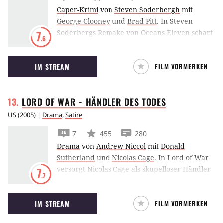
Caper-Krimi
von
Steven Soderbergh
mit
George Clooney
und
Brad Pitt
.
In Steven
Soderbergs Remake von Oceans Eleven schart
7
.6
George Clooney zehn weitere Hollywoodstars
um sich, um ein Casino in Las Vegas
IM STREAM
FILM VORMERKEN
auszurauben.
LORD OF WAR - HÄNDLER DES
TODES
US
(
2005
) |
Drama
,
Satire
7
455
280
Drama
von
Andrew Niccol
mit
Donald
Sutherland
und
Nicolas Cage
.
In Lord of War
versorgt Nicolas Cage als skupelloser Händler
7
.7
Krisengebiete mit Waffen – und Ethan Hawke
will ihm als Interpol-Agent das Handwerk
IM STREAM
FILM VORMERKEN
legen.