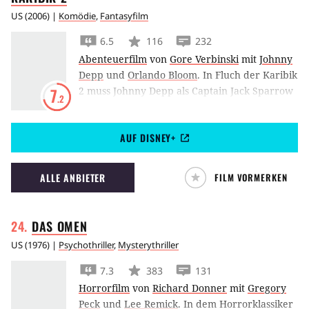
US
(
2006
) |
Komödie
,
Fantasyfilm
6.5
116
232
Abenteuerfilm
von
Gore Verbinski
mit
Johnny
Depp
und
Orlando Bloom
.
In Fluch der Karibik
2 muss Johnny Depp als Captain Jack Sparrow
7
.2
den Fluch des Fliegenden Holländers brechen,
um sein geliebtes Schiff zu behalten.
AUF DISNEY+
ALLE ANBIETER
FILM VORMERKEN
DAS
OMEN
US
(
1976
) |
Psychothriller
,
Mysterythriller
7.3
383
131
Horrorfilm
von
Richard Donner
mit
Gregory
Peck
und
Lee Remick
.
In dem Horrorklassiker