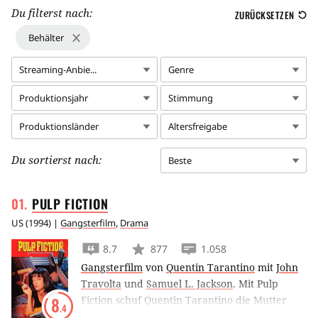
Du filterst nach:
ZURÜCKSETZEN
Behälter
Streaming-Anbie...
Genre
Produktionsjahr
Stimmung
Produktionsländer
Altersfreigabe
Du sortierst nach:
Beste
PULP
FICTION
US
(
1994
) |
Gangsterfilm
,
Drama
8.7
877
1.058
Gangsterfilm
von
Quentin Tarantino
mit
John
Travolta
und
Samuel L. Jackson
.
Mit Pulp
Fiction schuf Quentin Tarantino die Mutter
8
.4
aller ‘Kultfilme’, in dem er philosophische