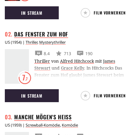
Profikiller, abgebrühte Boxer, perverse
IM STREAM
FILM VORMERKEN
Entführer und eine verführerische
Gangsterbraut in eine wahnwitzige Geschichte
schmiedete.
DAS FENSTER ZUM
HOF
US
(
1954
) |
Thriller
,
Mysterythriller
8.4
713
190
Thriller
von
Alfred Hitchcock
mit
James
Stewart
und
Grace Kelly
.
In Hitchcocks Das
Fenster zum Hof glaubt James Stewart beim
7
.7
Blick aus dem Fenster Zeuge eines Mordes zu
werden.
IM STREAM
FILM VORMERKEN
MANCHE MÖGEN'S
HEISS
US
(
1959
) |
Screwball-Komödie
,
Komödie