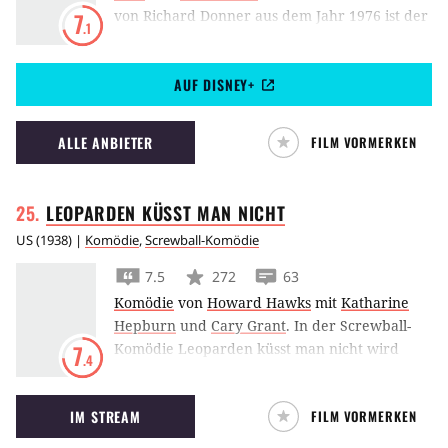
von Richard Donner aus dem Jahr 1976 ist der
7
.1
kleine Damien das personifizierte Böse. Nicht
nur seinen Eltern macht er das Leben zur
AUF DISNEY+
Hölle.
ALLE ANBIETER
FILM VORMERKEN
LEOPARDEN KÜSST MAN
NICHT
US
(
1938
) |
Komödie
,
Screwball-Komödie
7.5
272
63
Komödie
von
Howard Hawks
mit
Katharine
Hepburn
und
Cary Grant
.
In der Screwball-
Komödie Leoparden küsst man nicht wird
7
.4
Cary Grant als steifer Wissenschaftler von
Kathrine Hepburn um den Verstand gebracht.
IM STREAM
FILM VORMERKEN