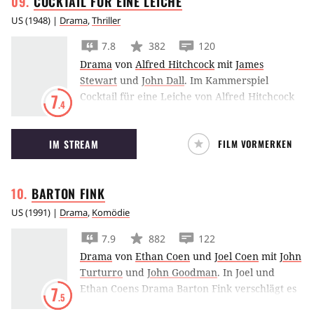
COCKTAIL FÜR EINE
LEICHE
US
(
1948
) |
Drama
,
Thriller
7.8
382
120
Drama
von
Alfred Hitchcock
mit
James
Stewart
und
John Dall
.
Im Kammerspiel
Cocktail für eine Leiche von Alfred Hitchcock
7
.4
wollen zwei Studenten der Philosophie
beweisen, dass es den perfekten Mord gibt.
IM STREAM
FILM VORMERKEN
BARTON
FINK
US
(
1991
) |
Drama
,
Komödie
7.9
882
122
Drama
von
Ethan Coen
und
Joel Coen
mit
John
Turturro
und
John Goodman
.
In Joel und
Ethan Coens Drama Barton Fink verschlägt es
7
.5
John Turturro als idealistischen Autor in die