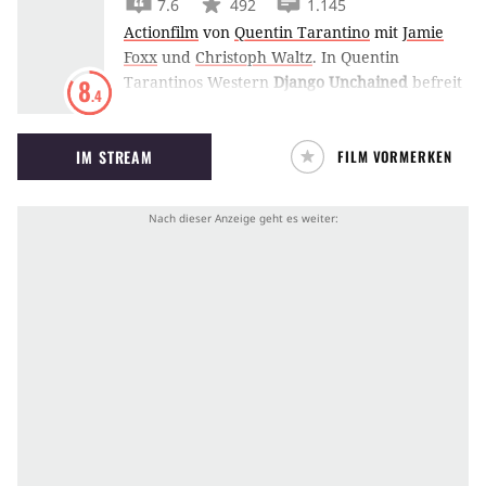
7.6
492
1.145
Actionfilm
von
Quentin Tarantino
mit
Jamie
Foxx
und
Christoph Waltz
.
In Quentin
Tarantinos Western
Django Unchained
befreit
8
.4
Christoph Waltz den Sklaven Jamie Foxx, um
Oberfiesling Leonardo DiCaprio einen Besuch
IM STREAM
FILM VORMERKEN
abzustatten.