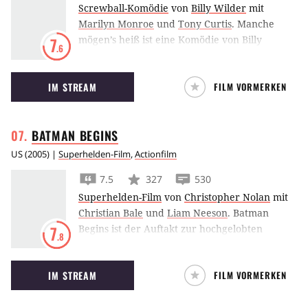
Screwball-Komödie
von
Billy Wilder
mit
Marilyn Monroe
und
Tony Curtis
.
Manche
mögen’s heiß ist eine Komödie von Billy
7
.6
Wilder, mit Marilyn Monroe in der Hauptrolle.
IM STREAM
FILM VORMERKEN
BATMAN
BEGINS
US
(
2005
) |
Superhelden-Film
,
Actionfilm
7.5
327
530
Superhelden-Film
von
Christopher Nolan
mit
Christian Bale
und
Liam Neeson
.
Batman
Begins ist der Auftakt zur hochgelobten
7
.8
Batman-Trilogie von Christopher Nolan mit
Christian Bale in der Rolle des dunklen Ritters.
IM STREAM
FILM VORMERKEN