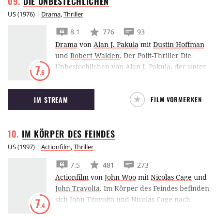
DIE
UNBESTECHLICHEN
US
(
1976
) |
Drama
,
Thriller
8.1
776
93
Drama
von
Alan J. Pakula
mit
Dustin Hoffman
und
Robert Walden
.
Der Polit-Thriller Die
Unbestechlichen von Alan J. Pakula, der unter
7
.6
anderem acht Mal für den Oscar nominiert
wurde, rekapituliert die Ereignisse, die später
IM STREAM
FILM VORMERKEN
als Watergate-Affäre unrühmlich in die
Geschichte eingingen.
IM KÖRPER DES
FEINDES
US
(
1997
) |
Actionfilm
,
Thriller
7.5
481
273
Actionfilm
von
John Woo
mit
Nicolas Cage
und
John Travolta
.
Im Körper des Feindes befinden
sich John Travolta und Nicolas Cage nach
7
.4
einer identitätsumkehrenden Operation in