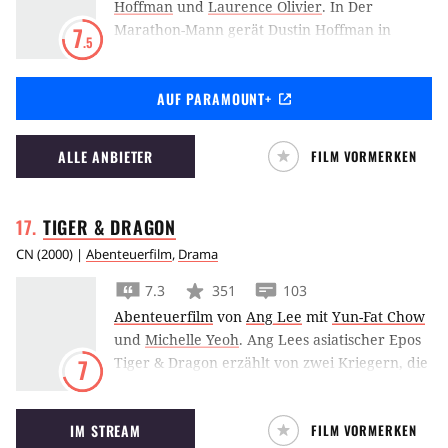
Hoffman
und
Laurence Olivier
.
In Der
Marathon-Mann gerät Dustin Hoffman in
7
.5
einen Agententhriller, der ihn in die Fänge
eines folternden Zahnarztes mit Nazi-
AUF PARAMOUNT+
Vergangenheit treibt.
ALLE ANBIETER
FILM VORMERKEN
TIGER &
DRAGON
CN
(
2000
) |
Abenteuerfilm
,
Drama
7.3
351
103
Abenteuerfilm
von
Ang Lee
mit
Yun-Fat Chow
und
Michelle Yeoh
.
Ang Lees asiatischer Epos
Tiger & Dragon erzählt von zwei Kriegern, die
7
auf der Suche nach einem gestohlenen
Schwert sind.
IM STREAM
FILM VORMERKEN