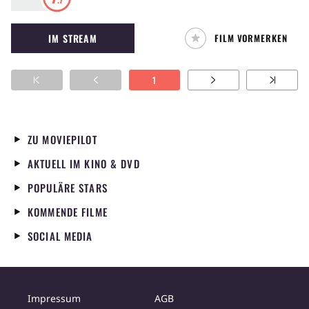
Superhelden-Paralleluniversen und entdeckt,
dass er im sogenannten Spider-Verse nicht der
IM STREAM
FILM VORMERKEN
einzige Held im Spinnenanzug ist.
1
ZU MOVIEPILOT
AKTUELL IM KINO & DVD
POPULÄRE STARS
KOMMENDE FILME
SOCIAL MEDIA
Impressum
AGB