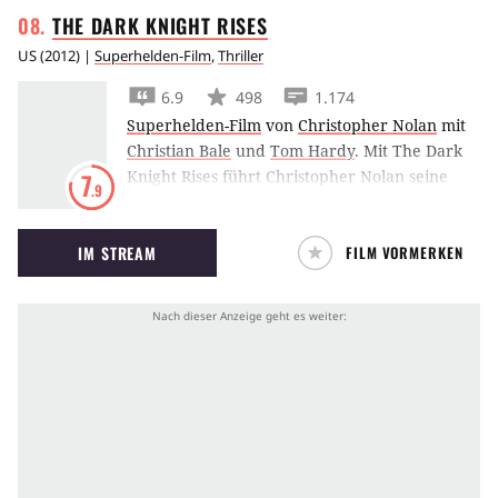
THE DARK KNIGHT
RISES
US
(
2012
) |
Superhelden-Film
,
Thriller
6.9
498
1.174
Superhelden-Film
von
Christopher Nolan
mit
Christian Bale
und
Tom Hardy
.
Mit The Dark
Knight Rises führt Christopher Nolan seine
7
.9
düstere Batman-Trilogie zu einem Abschluss,
indem sich Batman Christian Bale dem
IM STREAM
FILM VORMERKEN
Terroristen Bane stellen muss.