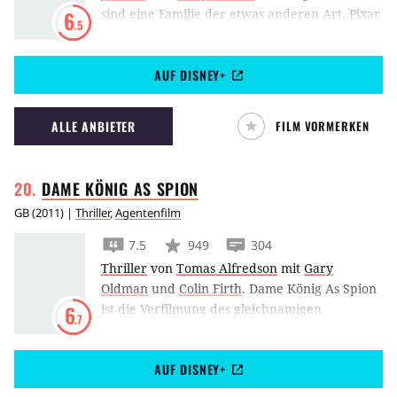
sind eine Familie der etwas anderen Art. Pixar
6
.5
Animation Studios zeigt seine ganz eigene
Interpretation von modernen Superhelden.
AUF DISNEY+
ALLE ANBIETER
FILM VORMERKEN
DAME KÖNIG AS
SPION
GB
(
2011
) |
Thriller
,
Agentenfilm
7.5
949
304
Thriller
von
Tomas Alfredson
mit
Gary
Oldman
und
Colin Firth
.
Dame König As Spion
ist die Verfilmung des gleichnamigen
6
.7
Bestsellers von John Le Carré, inszeniert vom
Schweden Tomas Alfredson und in der
AUF DISNEY+
Hauptrolle mit Gary Oldman, der für seine
eindringlich-zurückgenommene Darstellung