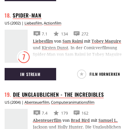
SPIDER-MAN
US
(
2002
) |
Liebesfilm
,
Actionfilm
7.1
134
272
Liebesfilm
von
Sam Raimi
mit
Tobey Maguire
und
Kirsten Dunst
.
In der Comicverfilmung
Spider-Man von Sam Raimi ist Tobey Maguire
7
die freundliche Spinne von nebenan.
IM STREAM
FILM VORMERKEN
DIE UNGLAUBLICHEN - THE
INCREDIBLES
US
(
2004
) |
Abenteuerfilm
,
Computeranimationsfilm
7.4
179
162
Abenteuerfilm
von
Brad Bird
mit
Samuel L.
Jackson
und
Holly Hunter
.
Die Unglaublichen