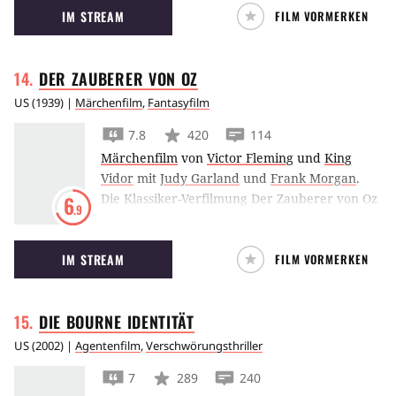
IM STREAM
FILM VORMERKEN
bewacht die Wächter?
DER ZAUBERER VON
OZ
US
(
1939
) |
Märchenfilm
,
Fantasyfilm
7.8
420
114
Märchenfilm
von
Victor Fleming
und
King
Vidor
mit
Judy Garland
und
Frank Morgan
.
Die Klassiker-Verfilmung Der Zauberer von Oz
6
.9
von Lyman Frank Kinderbuchs schickt die
kleine Dorothy auf den Weg zum Zauberer
IM STREAM
FILM VORMERKEN
von Oz.
DIE BOURNE
IDENTITÄT
US
(
2002
) |
Agentenfilm
,
Verschwörungsthriller
7
289
240