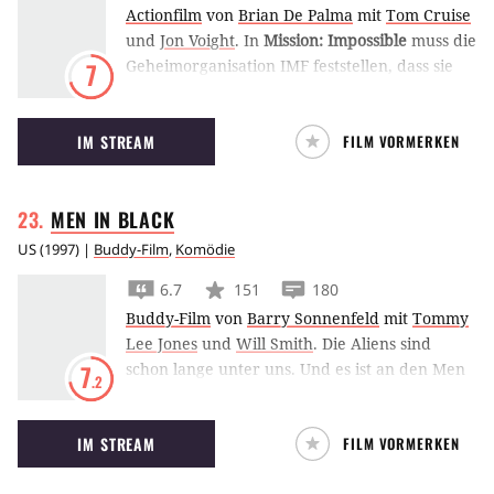
Actionfilm
von
Brian De Palma
mit
Tom Cruise
und
Jon Voight
.
In
Mission: Impossible
muss die
Geheimorganisation IMF feststellen, dass sie
7
einen Maulwurf in ihren eigenen Reihen hat.
Nur Ethan Hunt, alias Tom Cruise, kann ihn
IM STREAM
FILM VORMERKEN
enttarnen.
MEN IN
BLACK
US
(
1997
) |
Buddy-Film
,
Komödie
6.7
151
180
Buddy-Film
von
Barry Sonnenfeld
mit
Tommy
Lee Jones
und
Will Smith
.
Die Aliens sind
schon lange unter uns. Und es ist an den Men
7
.2
in Black, dafür zu sorgen, dass die Menschen
nichts davon merken. Will Smith und Tommy
IM STREAM
FILM VORMERKEN
Lee Jones spielen Agent J und Agent K, die
Besten dieser geheimnisvollen Men in Black.