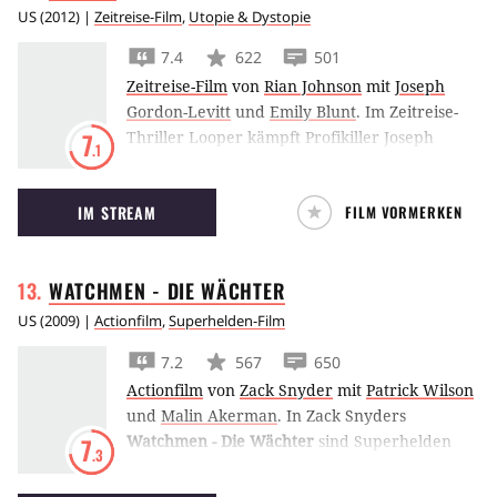
US
(
2012
) |
Zeitreise-Film
,
Utopie & Dystopie
7.4
622
501
Zeitreise-Film
von
Rian Johnson
mit
Joseph
Gordon-Levitt
und
Emily Blunt
.
Im Zeitreise-
Thriller Looper kämpft Profikiller Joseph
7
.1
Gordon-Levitt gegen sein älteres Ich Bruce
Willis, der aus der Zukunft zurückkehrt, um
IM STREAM
FILM VORMERKEN
den Mord an seiner Frau zu verhindern.
WATCHMEN - DIE
WÄCHTER
US
(
2009
) |
Actionfilm
,
Superhelden-Film
7.2
567
650
Actionfilm
von
Zack Snyder
mit
Patrick Wilson
und
Malin Akerman
.
In Zack Snyders
Watchmen - Die Wächter
sind Superhelden
7
.3
fester Bestandteil des Kalten Krieges - und
zwar auch seiner düsteren Kapitel. Denn wer