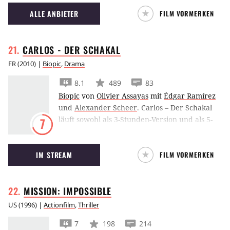
für den Oscar nominiert wurde.
ALLE ANBIETER
FILM VORMERKEN
CARLOS - DER
SCHAKAL
FR
(
2010
) |
Biopic
,
Drama
8.1
489
83
Biopic
von
Olivier Assayas
mit
Édgar Ramírez
und
Alexander Scheer
.
Carlos – Der Schakal
läuft sowohl als 3-Stunden-Version und als 5-
7
Stunden-Fassung im Kino.
IM STREAM
FILM VORMERKEN
MISSION:
IMPOSSIBLE
US
(
1996
) |
Actionfilm
,
Thriller
7
198
214