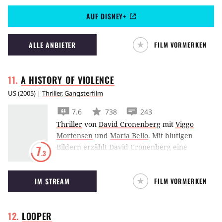
John Woos rasantem Action-Thriller.
AUF DISNEY+
ALLE ANBIETER
FILM VORMERKEN
A HISTORY OF
VIOLENCE
US
(
2005
) |
Thriller
,
Gangsterfilm
7.6
738
243
Thriller
von
David Cronenberg
mit
Viggo
Mortensen
und
Maria Bello
.
Mit blutigen
Bildern erzählt David Cronenberg eine
7
.3
Geschichte von Gewalt, Entfremdung und
Rache.
IM STREAM
FILM VORMERKEN
LOOPER