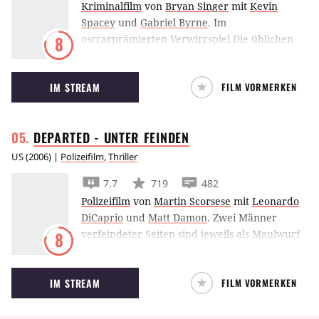
Kriminalfilm
von
Bryan Singer
mit
Kevin
Spacey
und
Gabriel Byrne
.
Im
oscrarprämierten Verwirrspiel Die üblichen
8
Verdächtigen wird eine Bande von Gangstern
vom legendären Keyser Soze zu einem Job
IM STREAM
FILM VORMERKEN
gezwungen. Bryan Singers Thriller beinhaltet
einen der bekanntesten Twists der
Filmgeschichte.
DEPARTED - UNTER
FEINDEN
US
(
2006
) |
Polizeifilm
,
Thriller
7.7
719
482
Polizeifilm
von
Martin Scorsese
mit
Leonardo
DiCaprio
und
Matt Damon
.
Zwei Männer
verfeindeter Seiten sind jeweils als Maulwurf
8
bei der Polizei und der Mafia eingeschleust
und laufen Gefahr jederzeit entdeckt zu
IM STREAM
FILM VORMERKEN
werden.