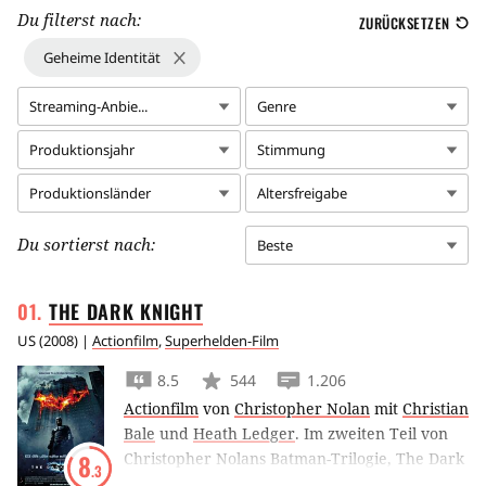
Du filterst nach:
ZURÜCKSETZEN
Geheime Identität
Streaming-Anbie...
Genre
Produktionsjahr
Stimmung
Produktionsländer
Altersfreigabe
Du sortierst nach:
Beste
THE DARK
KNIGHT
US
(
2008
) |
Actionfilm
,
Superhelden-Film
8.5
544
1.206
Actionfilm
von
Christopher Nolan
mit
Christian
Bale
und
Heath Ledger
.
Im zweiten Teil von
Christopher Nolans Batman-Trilogie, The Dark
8
.3
Knight, versucht Heath Ledger als Joker