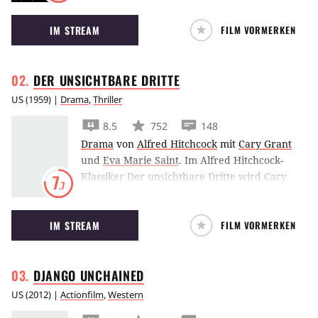
Gotham City ins Chaos zu stürzen und Batmans
IM STREAM
FILM VORMERKEN
Pläne zu vereiteln.
DER UNSICHTBARE
DRITTE
US
(
1959
) |
Drama
,
Thriller
8.5
752
148
Drama
von
Alfred Hitchcock
mit
Cary Grant
und
Eva Marie Saint
.
Im Alfred Hitchcock-
Klassiker Der unsichtbare Dritte wird Cary
7
.7
Grant nicht nur für einen Spion gehalten,
sondern bald auch für einen Mörder. Dies
IM STREAM
FILM VORMERKEN
zwingt ihn zu einer abenteuerlichen Odyssee
quer durch die USA.
DJANGO
UNCHAINED
US
(
2012
) |
Actionfilm
,
Western