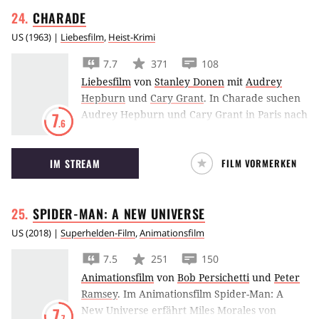
CHARADE
US
(
1963
) |
Liebesfilm
,
Heist-Krimi
7.7
371
108
Liebesfilm
von
Stanley Donen
mit
Audrey
Hepburn
und
Cary Grant
.
In Charade suchen
Audrey Hepburn und Cary Grant in Paris nach
7
.6
einem verborgenen Schatz aus dem zweiten
Weltkrieg, hinter dem auch skurpellose Ex-
IM STREAM
FILM VORMERKEN
Soldaten her sind. Doch in Charade ist
niemand der, der er zu sein Vorgibt.
SPIDER-MAN: A NEW
UNIVERSE
US
(
2018
) |
Superhelden-Film
,
Animationsfilm
7.5
251
150
Animationsfilm
von
Bob Persichetti
und
Peter
Ramsey
.
Im Animationsfilm Spider-Man: A
New Universe erfährt Miles Morales von
7
.7