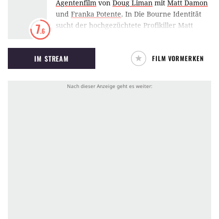
Agentenfilm
von
Doug Liman
mit
Matt Damon
und
Franka Potente
.
In Die Bourne Identität
sucht der hochgezüchtete Profikiller Matt
7
.6
Damon nach seiner wahren Identität und legt
sich dabei mit der CIA an, die ihn lieber tot
IM STREAM
FILM VORMERKEN
sehen will, als dass er dem Gehimnis seiner
Herkunft auf die Spur kommt.