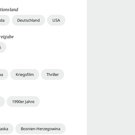
tionsland
da
Deutschland
USA
reigabe
6
ma
Kriegsfilm
Thriller
1990er Jahre
aska
Bosnien-Herzegowina