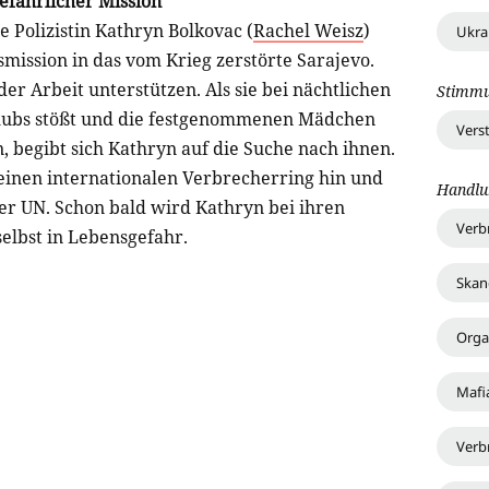
efährlicher Mission
 Polizistin Kathryn Bolkovac (
Rachel Weisz
)
Ukra
ssion in das vom Krieg zerstörte Sarajevo.
i der Arbeit unterstützen. Als sie bei nächtlichen
Stimm
tclubs stößt und die festgenommenen Mädchen
Vers
, begibt sich Kathryn auf die Suche nach ihnen.
einen internationalen Verbrecherring hin und
Handlu
der UN. Schon bald wird Kathryn bei ihren
Verb
elbst in Lebensgefahr.
Skan
Organ
Mafi
Verb