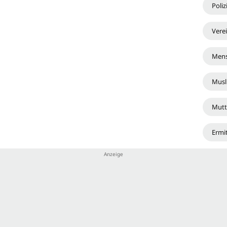
Poliz
Vere
Mens
Musl
Mutt
Ermi