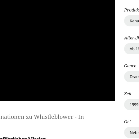
Produk
Kana
Altersf
Ab 1
Genre
Dra
Zeit
1999
rmationen zu
Whistleblower - In
Ort
Nebr