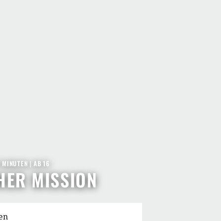
7 MINUTEN
|
AB 16
HER MISSION
en