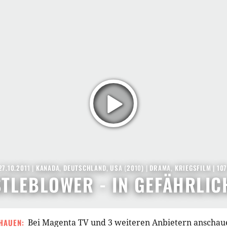
27.10.2011
|
KANADA
,
DEUTSCHLAND
,
USA
(
2010
) |
DRAMA
,
KRIEGSFILM
| 10
TLEBLOWER - IN GEFÄHRLIC
HAUEN:
Bei Magenta TV und 3 weiteren Anbietern anschau