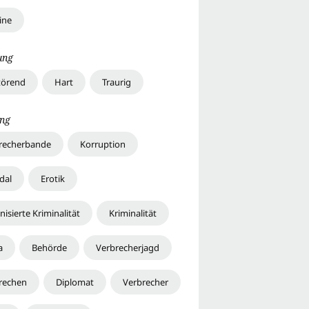
ine
ung
törend
Hart
Traurig
ng
recherbande
Korruption
dal
Erotik
isierte Kriminalität
Kriminalität
a
Behörde
Verbrecherjagd
rechen
Diplomat
Verbrecher