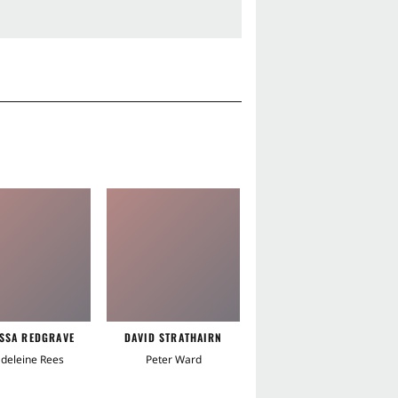
DH
SSA REDGRAVE
DAVID STRATHAIRN
DAVID HEWLETT
deleine Rees
Peter Ward
Fred Murray