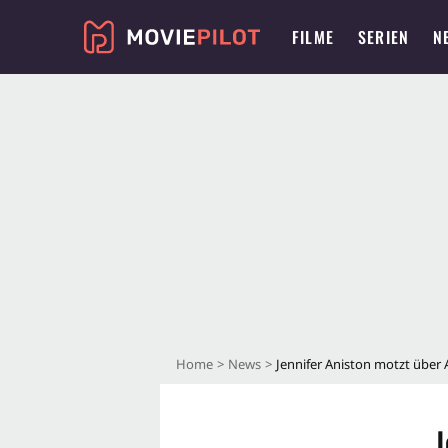
FILME
SERIEN
N
Home
News
Jennifer Aniston motzt über A
J