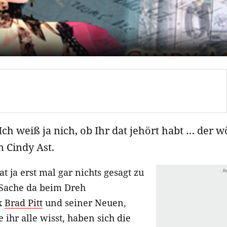
h weiß ja nich, ob Ihr dat jehört habt … der w
n Cindy Ast.
t ja erst mal gar nichts gesagt zu
Sache da beim Dreh
x
Brad Pitt
und seiner Neuen,
e ihr alle wisst, haben sich die