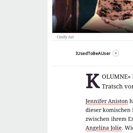
Cindy Ast
IUsedToBeAUser
K
OLUMNE» Ic
Tratsch vo
Jennifer Aniston
ha
dieser komischen 
zwischen ihrem E
Angelina Jolie
. Wi