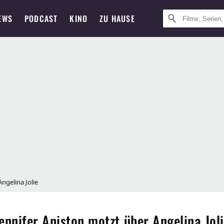
EWS
PODCAST
KINO
ZU HAUSE
ngelina Jolie
ennifer Aniston motzt über Angelina Jol