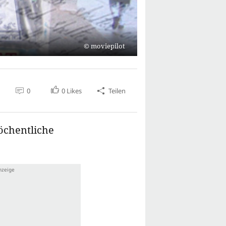
moviepilot
0
0
Likes
Teilen
öchentliche