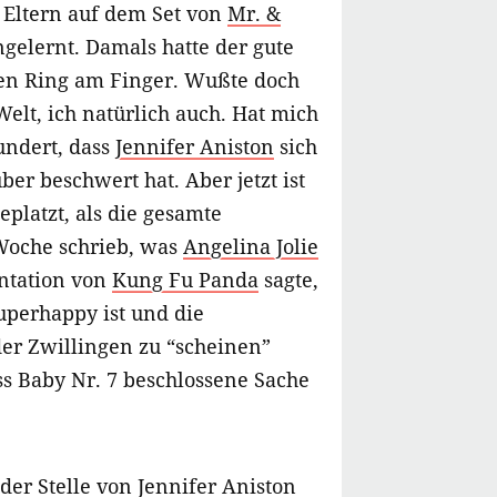
 Eltern auf dem Set von
Mr. &
elernt. Damals hatte der gute
en Ring am Finger. Wußte doch
Welt, ich natürlich auch. Hat mich
ndert, dass
Jennifer Aniston
sich
ber beschwert hat. Aber jetzt ist
platzt, als die gesamte
Woche schrieb, was
Angelina Jolie
ntation von
Kung Fu Panda
sagte,
uperhappy ist und die
der Zwillingen zu “scheinen”
s Baby Nr. 7 beschlossene Sache
 der Stelle von
Jennifer Aniston