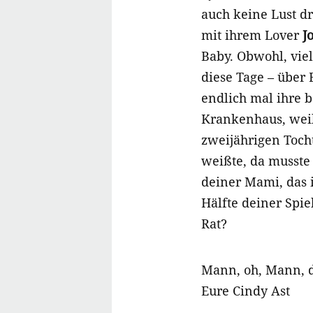
auch keine Lust d
mit ihrem Lover
J
Baby. Obwohl, viel
diese Tage – über 
endlich mal ihre 
Krankenhaus, weil
zweijährigen Tocht
weißte, da musste
deiner Mami, das 
Hälfte deiner Spi
Rat?
Mann, oh, Mann, d
Eure Cindy Ast