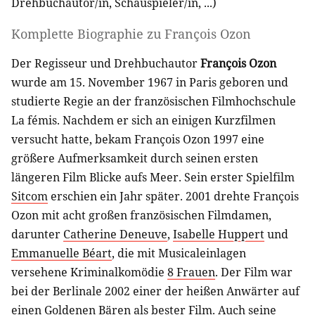
Drehbuchautor/in
,
Schauspieler/in
, ...)
Komplette Biographie zu
François Ozon
Der Regisseur und Drehbuchautor
François Ozon
wurde am 15. November 1967 in Paris geboren und
studierte Regie an der französischen Filmhochschule
La fémis. Nachdem er sich an einigen Kurzfilmen
versucht hatte, bekam François Ozon 1997 eine
größere Aufmerksamkeit durch seinen ersten
längeren Film Blicke aufs Meer. Sein erster Spielfilm
Sitcom
erschien ein Jahr später. 2001 drehte François
Ozon mit acht großen französischen Filmdamen,
darunter
Catherine Deneuve
,
Isabelle Huppert
und
Emmanuelle Béart
, die mit Musicaleinlagen
versehene Kriminalkomödie
8 Frauen
. Der Film war
bei der Berlinale 2002 einer der heißen Anwärter auf
einen Goldenen Bären als bester Film. Auch seine