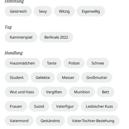
Stimmung
Geistreich
Sexy
Witzig
Eigenwillig
Tag
Kammerspiel
Berlinale 2022
Handlung
Hausmädchen
Tante
Polizei
Schnee
Student
Geliebte
Messer
Großmutter
Wut und Hass
Vergiften
Munition
Bett
Frauen
Suizid
Vaterfigur
Lesbischer Kuss
Vatermord
Geständnis
Vater-Tochter-Beziehung