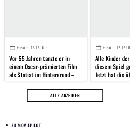
Heute - 18:15 Uhr
Heute - 16:15 U
Vor 55 Jahren tanzte er in
Alle Kinder der
einem Oscar-prämierten Film
diesem Spiel 
als Statist im Hintergrund –
Jetzt hat die 
heute ist er für viele der
Fantasy-Verfil
größten Action-Star unserer
Kinostart
ALLE ANZEIGEN
Zeit
ZU MOVIEPILOT