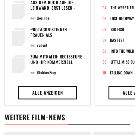
AUS DEM BUCH AUF DIE
LEINWAND: ERST LESEN -
THE WRESTLER
DANN SEHEN
von
Gosiline
LOST HIGHWAY
PROTAGONISTINNEN -
BIG FISH
FRAUEN ALS
IDENTIFIKATIONSFIGUREN IM
DAS FEST
FILM
von
soilent
INTO THE WILD
ZUM MITRATEN: REGISSEURE
UND IHR KOMMERZIELL
LITTLE MISS S
ERFOLGREICHSTER FILM
von
BlubberKing
ALLE ANZEIGEN
ALLE 
WEITERE FILM-NEWS