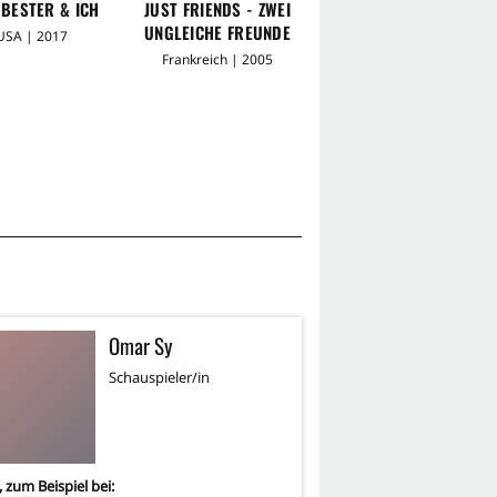
 BESTER & ICH
JUST FRIENDS - ZWEI
BLACK FRIDAY FOR
UNGLEICHE FREUNDE
FUTURE
USA | 2017
Frankreich | 2005
Frankreich | 2023
Omar Sy
H
Schauspieler/in
Sc
, zum Beispiel bei:
3
-mal, zum Beispiel bei: