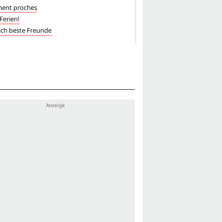
ment proches
Heute bin ich Samba
 Ferien!
Das Leben ist ein Fest
ich beste Freunde
Alles außer gewöhnlich