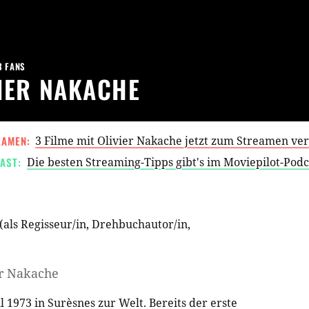
3 FANS
IER NAKACHE
EAMEN:
3 Filme mit Olivier Nakache jetzt zum Streamen ve
AST:
Die besten Streaming-Tipps gibt's im Moviepilot-Pod
(als
Regisseur/in
,
Drehbuchautor/in
,
er Nakache
1973 in Surèsnes zur Welt. Bereits der erste