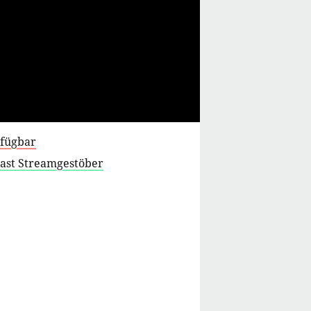
rfügbar
cast Streamgestöber