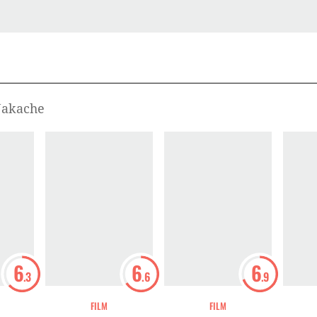
 Nakache
6
6
6
.3
.6
.9
FILM
FILM