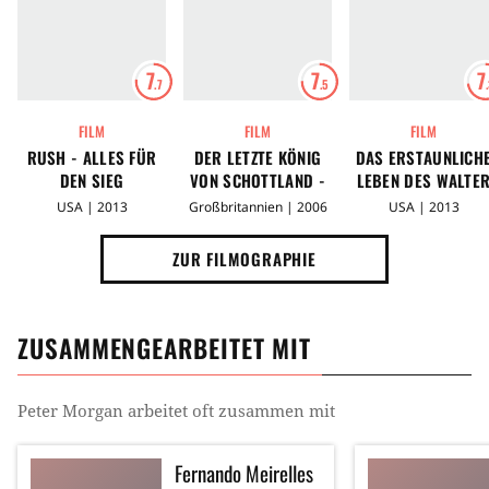
7
7
7
.7
.5
FILM
FILM
FILM
RUSH - ALLES FÜR
DER LETZTE KÖNIG
DAS ERSTAUNLICH
DEN SIEG
VON SCHOTTLAND -
LEBEN DES WALTE
IN DEN FÄNGEN DER
MITTY
USA | 2013
Großbritannien | 2006
USA | 2013
MACHT
ZUR FILMOGRAPHIE
ZUSAMMENGEARBEITET MIT
Peter Morgan
arbeitet oft zusammen mit
Fernando Meirelles