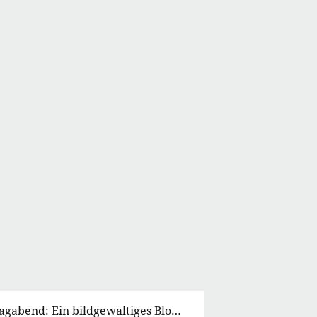
Dieser Abenteuerfilm bei Netflix rettet euren Sonntagabend: Ein bildgewaltiges Blockbuster-Epos