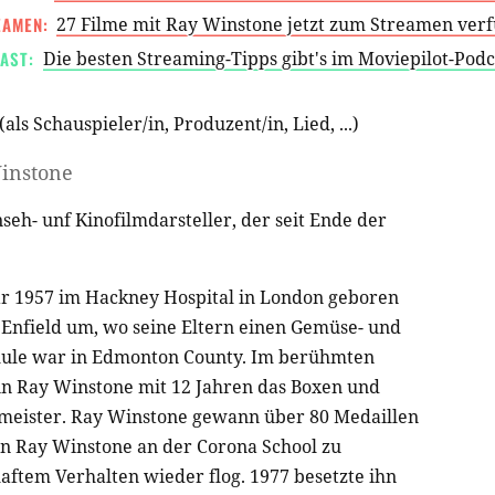
EAMEN:
27 Filme mit Ray Winstone jetzt zum Streamen ver
AST:
Die besten Streaming-Tipps gibt's im Moviepilot-Pod
(als
Schauspieler/in
,
Produzent/in
,
Lied
, ...)
instone
nseh- unf Kinofilmdarsteller, der seit Ende der
r 1957 im Hackney Hospital in London geboren
 Enfield um, wo seine Eltern einen Gemüse- und
hule war in Edmonton County. Im berühmten
n Ray Winstone mit 12 Jahren das Boxen und
eister. Ray Winstone gewann über 80 Medaillen
n Ray Winstone an der Corona School zu
aftem Verhalten wieder flog. 1977 besetzte ihn