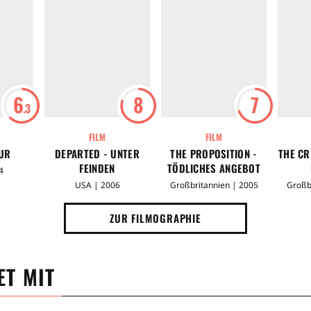
6
8
7
.3
FILM
FILM
UR
DEPARTED - UNTER
THE PROPOSITION -
THE CR
FEINDEN
TÖDLICHES ANGEBOT
4
USA | 2006
Großbritannien | 2005
Großb
ZUR FILMOGRAPHIE
T MIT