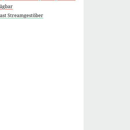
fügbar
cast Streamgestöber