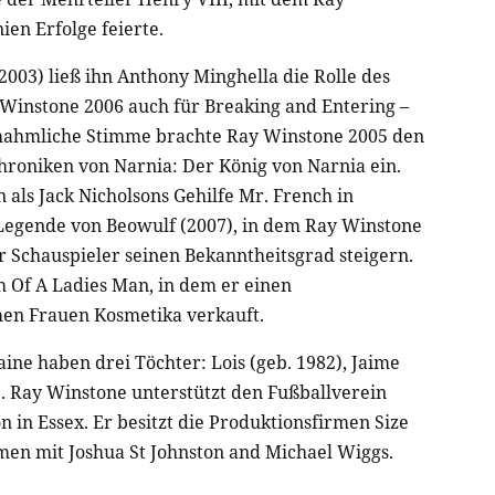
en Erfolge feierte.
003) ließ ihn Anthony Minghella die Rolle des
instone 2006 auch für Breaking and Entering –
chahmliche Stimme brachte Ray Winstone 2005 den
hroniken von Narnia: Der König von Narnia ein.
 als Jack Nicholsons Gehilfe Mr. French in
 Legende von Beowulf (2007), in dem Ray Winstone
 Schauspieler seinen Bekanntheitsgrad steigern.
h Of A Ladies Man, in dem er einen
men Frauen Kosmetika verkauft.
ine haben drei Töchter: Lois (geb. 1982), Jaime
1). Ray Winstone unterstützt den Fußballverein
 in Essex. Er besitzt die Produktionsfirmen Size
men mit Joshua St Johnston and Michael Wiggs.