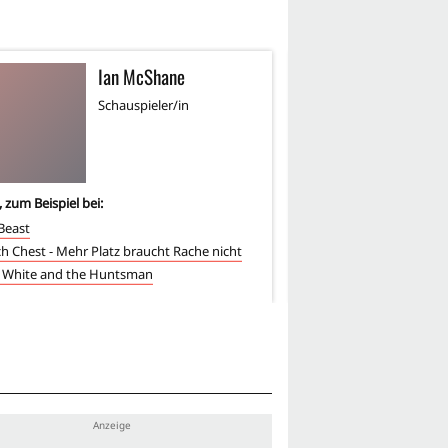
Ian McShane
R
Schauspieler/in
Sc
, zum Beispiel bei:
3
-mal, zum Beispiel bei:
Beast
Face - Abgerechnet wir
ch Chest - Mehr Platz braucht Rache nicht
Fußball ist sein Leben: 
 White and the Huntsman
Die Legende von Barne