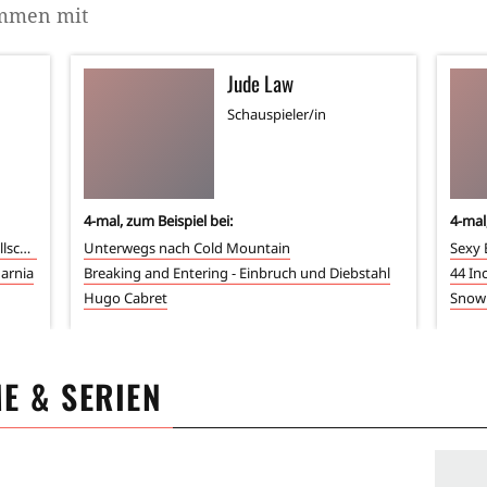
ammen mit
Jude Law
Schauspieler/in
4
-mal, zum Beispiel bei:
4
-mal
Indiana Jones und das Königreich des Kristallschädels
Unterwegs nach Cold Mountain
Sexy 
Narnia
Breaking and Entering - Einbruch und Diebstahl
44 In
Hugo Cabret
Snow
ME & SERIEN