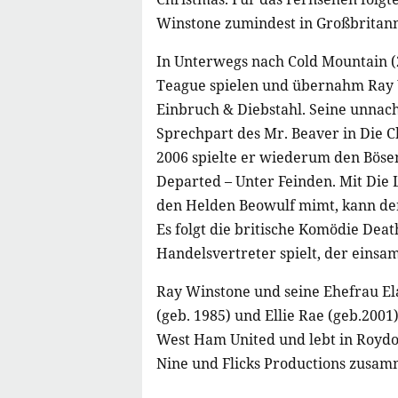
Winstone zumindest in Großbritanni
In Unterwegs nach Cold Mountain (2
Teague spielen und übernahm Ray W
Einbruch & Diebstahl. Seine unna
Sprechpart des Mr. Beaver in Die C
2006 spielte er wiederum den Bösen
Departed – Unter Feinden. Mit Die
den Helden Beowulf mimt, kann der
Es folgt die britische Komödie Deat
Handelsvertreter spielt, der einsa
Ray Winstone und seine Ehefrau Ela
(geb. 1985) und Ellie Rae (geb.200
West Ham United und lebt in Roydon
Nine und Flicks Productions zusam