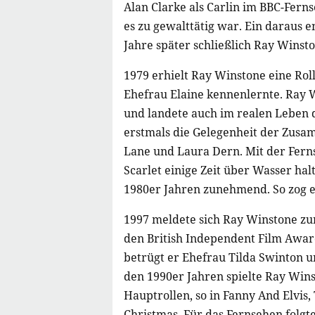
Alan Clarke als Carlin im BBC-Ferns
es zu gewalttätig war. Ein daraus e
Jahre später schließlich Ray Winsto
1979 erhielt Ray Winstone eine Rol
Ehefrau Elaine kennenlernte. Ray W
und landete auch im realen Leben d
erstmals die Gelegenheit der Zusa
Lane und Laura Dern. Mit der Ferns
Scarlet einige Zeit über Wasser hal
1980er Jahren zunehmend. So zog e
1997 meldete sich Ray Winstone zu
den British Independent Film Awar
betrügt er Ehefrau Tilda Swinton 
den 1990er Jahren spielte Ray Wi
Hauptrollen, so in Fanny And Elvis,
Christmas. Für das Fernsehen folgt