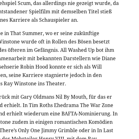
ehspiel Scum, das allerdings nie gezeigt wurde, da
ntstandener Spielfilm mit demselben Titel stieß
nes Karriere als Schauspieler an.
le in That Summer, wo er seine zukünftige
instone wurde oft in Rollen des Bösen besetzt
es öfteren im Gefängnis. All Washed Up bot ihm
mmenarbeit mit bekannten Darstellern wie Diane
ehserie Robin Hood konnte er sich als Will
ten, seine Karriere stagnierte jedoch in den
s Ray Winstone ins Theater.
rück mit Gary Oldmans Nil By Mouth, für das er
d erhielt. In Tim Roths Ehedrama The War Zone
und erhielt wiederum eine BAFTA-Nominierung. In
nstone zudem in einigen romantischen Komödien
 There’s Only One Jimmy Grimble oder in In Last
e der Mehrteiler Henry VIII, mit dem Ray