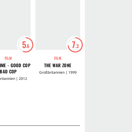
5
7
5
.6
.3
.8
FILM
FILM
FILM
IME - GOOD COP
THE WAR ZONE
SNOW WHITE AND THE
BAD COP
HUNTSMAN
Großbritannien | 1999
ritannien | 2012
USA | 2012