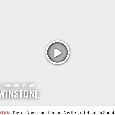
7
| MÄNNLICH | 43 FANS
WINSTONE
NEWS: