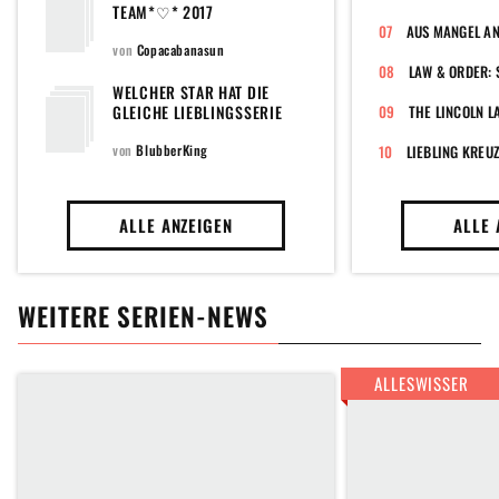
VERGESSE
TEAM*♡* 2017
AUS MANGEL AN
von
Copacabanasun
LAW & ORDER: 
WELCHER STAR HAT DIE
GLEICHE LIEBLINGSSERIE
THE LINCOLN L
WIE DU?
von
BlubberKing
LIEBLING KREU
ALLE ANZEIGEN
ALLE 
WEITERE SERIEN-NEWS
ALLESWISSER