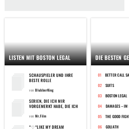
LISTEN MIT BOSTON LEGAL
DIE BESTEN G
SCHAUSPIELER UND IHRE
BETTER CALL S
BESTE ROLLE
SUITS
von
BlubberKing
BOSTON LEGAL
SERIEN, DIE ICH MIR
VORGEMERKT HABE, DIE ICH
DAMAGES – IM
UNBEDINGT SEHEN WILL,
UND DIE ICH AUF DIESE
von
Mr.Film
THE GOOD FIGH
LISTE PACKEN MÖCHTE,
DAMIT ICH SIE NICHT ALLE
*♡*LIKE MY DREAM
GOLIATH