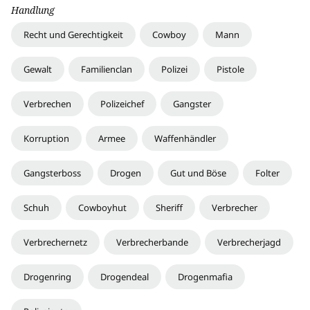
Handlung
Recht und Gerechtigkeit
Cowboy
Mann
Gewalt
Familienclan
Polizei
Pistole
Verbrechen
Polizeichef
Gangster
Korruption
Armee
Waffenhändler
Gangsterboss
Drogen
Gut und Böse
Folter
Schuh
Cowboyhut
Sheriff
Verbrecher
Verbrechernetz
Verbrecherbande
Verbrecherjagd
Drogenring
Drogendeal
Drogenmafia