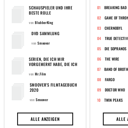
SCHAUSPIELER UND IHRE
BREAKING BAD
BESTE ROLLE
GAME OF THRO
von
BlubberKing
CHERNOBYL
DVD SAMMLUNG
TRUE DETECTIV
von
Smoover
DIE SOPRANOS
SERIEN, DIE ICH MIR
THE WIRE
VORGEMERKT HABE, DIE ICH
UNBEDINGT SEHEN WILL,
UND DIE ICH AUF DIESE
von
Mr.Film
LISTE PACKEN MÖCHTE,
FARGO
DAMIT ICH SIE NICHT ALLE
SMOOVER'S FILMTAGEBUCH
VERGESSE
2020
DOCTOR WHO
von
Smoover
TWIN PEAKS
ALLE ANZEIGEN
ALLE 