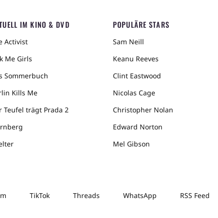
TUELL IM KINO & DVD
POPULÄRE STARS
 Activist
Sam Neill
k Me Girls
Keanu Reeves
s Sommerbuch
Clint Eastwood
lin Kills Me
Nicolas Cage
r Teufel trägt Prada 2
Christopher Nolan
rnberg
Edward Norton
elter
Mel Gibson
am
TikTok
Threads
WhatsApp
RSS Feed