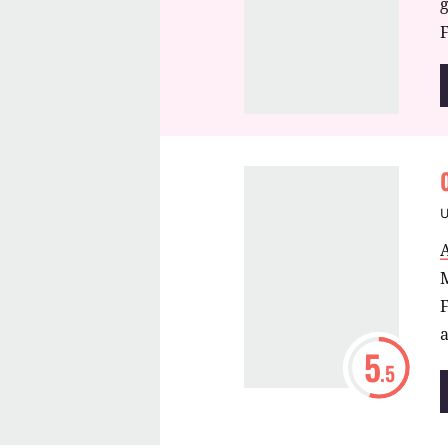
F
5
.5