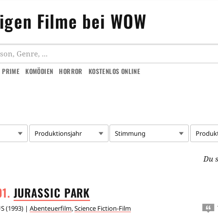
ligen Filme bei WOW
 PRIME
KOMÖDIEN
HORROR
KOSTENLOS ONLINE
Produktionsjahr
Stimmung
Produk
Du s
JURASSIC
PARK
US
(
1993
) |
Abenteuerfilm
,
Science Fiction-Film