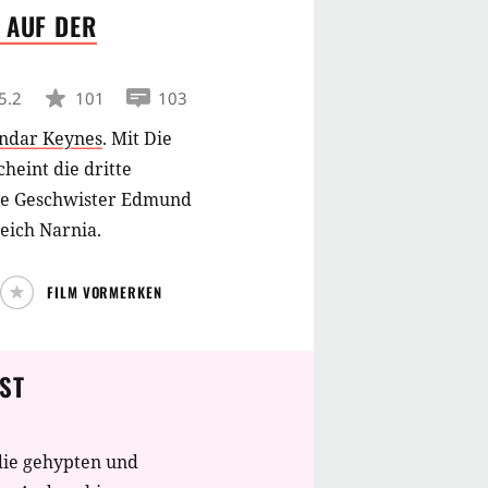
 AUF DER
ergründen und endlich
hnung hat er ohne das
den drei Kindern lieb
5.2
101
103
ndar Keynes
.
Mit Die
heint die dritte
die Geschwister Edmund
eich Narnia.
FILM VORMERKEN
ST
die gehypten und