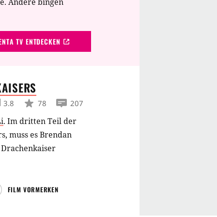
te. Andere bingen
NTA TV ENTDECKEN
AISERS
3.8
78
207
Li
.
Im dritten Teil der
s, muss es Brendan
 Drachenkaiser
FILM VORMERKEN