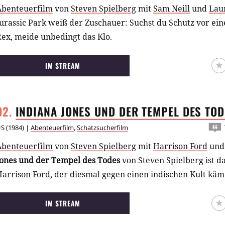
Abenteuerfilm
von
Steven Spielberg
mit
Sam Neill
und
Lau
Jurassic Park weiß der Zuschauer: Suchst du Schutz vor e
ex, meide unbedingt das Klo.
IM STREAM
INDIANA JONES UND DER TEMPEL DES
TOD
US
(
1984
) |
Abenteuerfilm
,
Schatzsucherfilm
Abenteuerfilm
von
Steven Spielberg
mit
Harrison Ford
un
Jones und der Tempel des Todes
von Steven Spielberg ist d
arrison Ford, der diesmal gegen einen indischen Kult käm
IM STREAM