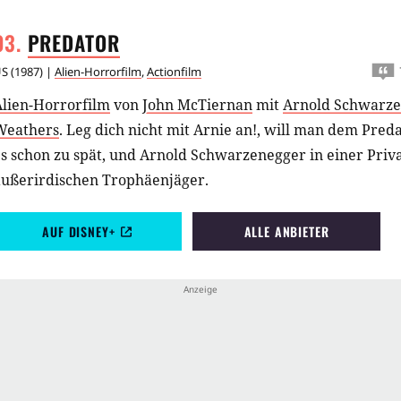
PREDATOR
US
(
1987
) |
Alien-Horrorfilm
,
Actionfilm
Alien-Horrorfilm
von
John McTiernan
mit
Arnold Schwarz
Weathers
.
Leg dich nicht mit Arnie an!, will man dem Preda
es schon zu spät, und Arnold Schwarzenegger in einer Pri
außerirdischen Trophäenjäger.
AUF DISNEY+
ALLE ANBIETER