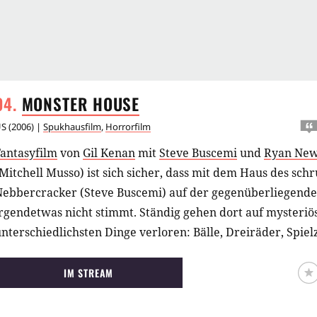
MONSTER
HOUSE
US
(
2006
) |
Spukhausfilm
,
Horrorfilm
Fantasyfilm
von
Gil Kenan
mit
Steve Buscemi
und
Ryan Ne
Mitchell Musso) ist sich sicher, dass mit dem Haus des sch
Nebbercracker (Steve Buscemi) auf der gegenüberliegende
rgendetwas nicht stimmt. Ständig gehen dort auf mysteriö
nterschiedlichsten Dinge verloren: Bälle, Dreiräder, Spie
Haustiere. Und auch Frau Nebbercracker wurde schon eine
esehen... Als kurz vor Halloween ein weiterer Basketball 
IM STREAM
verschwindet, wird es endlich Zeit zu handeln. Gemeinsam
dem pummeligen Chowder (Sam Lerner) und der neunmalk