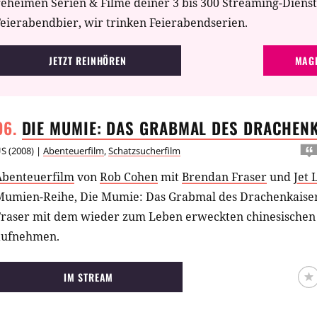
geheimen Serien & Filme deiner 3 bis 300 Streaming-Diens
eierabendbier, wir trinken Feierabendserien.
JETZT REINHÖREN
MAGE
DIE MUMIE: DAS GRABMAL DES
DRACHENK
US
(
2008
) |
Abenteuerfilm
,
Schatzsucherfilm
Abenteuerfilm
von
Rob Cohen
mit
Brendan Fraser
und
Jet 
Mumien-Reihe, Die Mumie: Das Grabmal des Drachenkaiser
Fraser mit dem wieder zum Leben erweckten chinesischen
aufnehmen.
IM STREAM