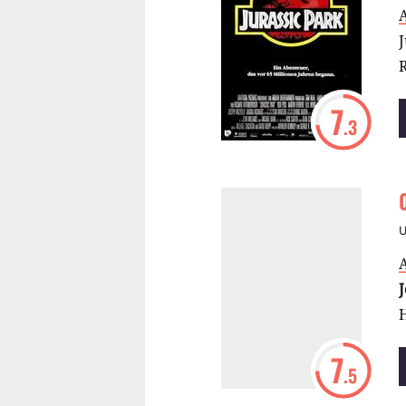
R
7
.3
H
7
.5