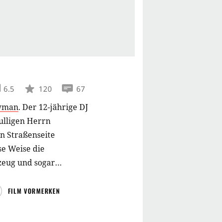
6.5
120
67
wman
.
Der 12-jährige DJ
rulligen Herrn
n Straßenseite
se Weise die
lzeug und sogar
 ganze Weile nicht mehr
in den Tiefen des Hauses
FILM VORMERKEN
 mit seinen Freunden,
lugen Jenny (Spencer