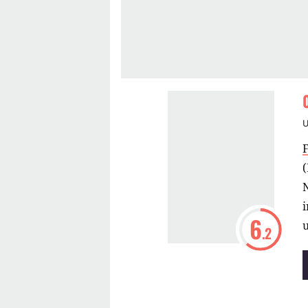
(
i
6
u
.2
g