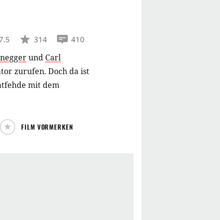
7.5
314
410
enegger
und
Carl
tor zurufen. Doch da ist
vatfehde mit dem
FILM VORMERKEN