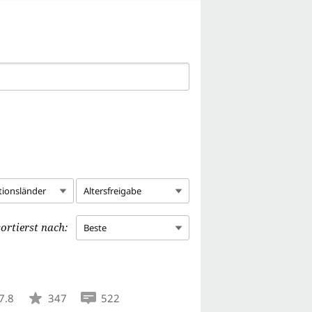
tionsländer
Altersfreigabe
ortierst nach:
Beste
7.8
347
522