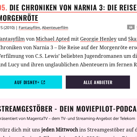
DIE CHRONIKEN VON NARNIA 3: DIE REISE
Locke) will DJ das Geheimnis dieses unheimlichen Hauses 
wieder Ruhe in die Nachbarschaft bringen. Doch diese Rec
MORGENRÖTE
aus gemacht, das plötzlich sehr viel lebendiger ist, als es 
US
(
2010
) |
Fantasyfilm
,
Abenteuerfilm
st...
Fantasyfilm
von
Michael Apted
mit
Georgie Henley
und
Ska
hroniken von Narnia 3 – Die Reise auf der Morgenröte ersc
Verfilmung von C.S. Lewis’ beliebten Jugendromanen um 
und Lucy und ihren unglaublichen Abenteuern im fernen R
AUF DISNEY+
ALLE ANBIETER
STREAMGESTÖBER - DEIN MOVIEPILOT-PODCA
räsentiert von MagentaTV – dem TV- und Streaming-Angebot der Telekom
türz dich mit uns
jeden Mittwoch
ins Streamgestöber auf 