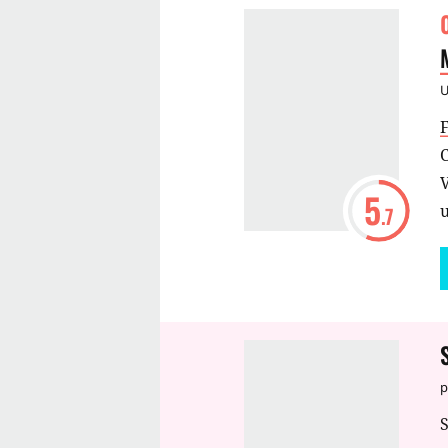
H
i
C
5
.7
p
S