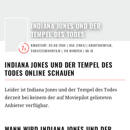
INDIANA JONES UND DER
TEMPEL DES TODES
KINOSTART: 03.08.1984
|
USA
(
1984
) |
ABENTEUERFILM
,
7
.5
SCHATZSUCHERFILM
| 118 MINUTEN
|
AB 16
INDIANA JONES UND DER TEMPEL DES
TODES
ONLINE SCHAUEN
Leider ist Indiana Jones und der Tempel des Todes
derzeit bei keinem der auf Moviepilot gelisteten
Anbieter verfügbar.
WANN WIRD
INDIANA JONES UND DER