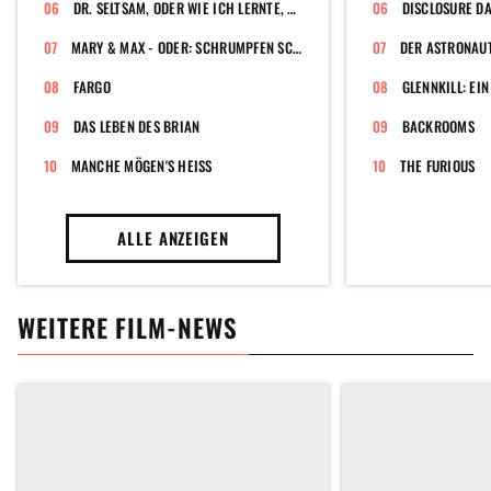
DR. SELTSAM, ODER WIE ICH LERNTE, DIE BOMBE ZU LIEBEN
MARY & MAX - ODER: SCHRUMPFEN SCHAFE, WENN ES REGNET?
DER ASTRONAUT
FARGO
GLENNKILL: EI
DAS LEBEN DES BRIAN
BACKROOMS
MANCHE MÖGEN'S HEISS
THE FURIOUS
ALLE ANZEIGEN
WEITERE FILM-NEWS