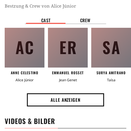
Bestzung & Crew von
Alice Júnior
CAST
CREW
AC
ER
SA
ANNE CELESTINO
EMMANUEL ROSSET
SURYA AMITRANO
Alice Júnior
Jean Genet
Taísa
ALLE ANZEIGEN
VIDEOS & BILDER