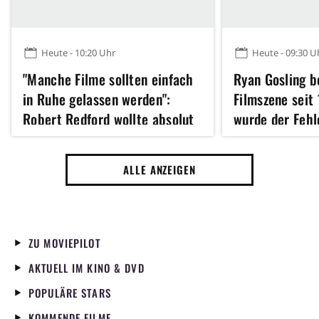
Heute - 10:20 Uhr
Heute - 09:30 U
"Manche Filme sollten einfach
Ryan Gosling b
in Ruhe gelassen werden":
Filmszene seit
Robert Redford wollte absolut
wurde der Fehl
kein Remake dieses Klassikers
dem Poster kor
der 70er Jahre
ALLE ANZEIGEN
ZU MOVIEPILOT
AKTUELL IM KINO & DVD
POPULÄRE STARS
KOMMENDE FILME