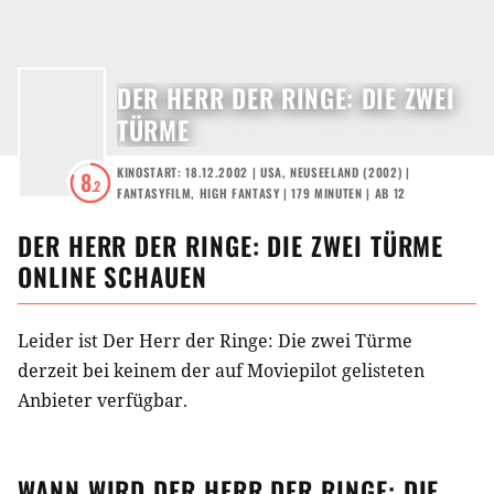
DER HERR DER RINGE: DIE ZWEI
TÜRME
KINOSTART: 18.12.2002
|
USA
,
NEUSEELAND
(
2002
) |
8
.2
FANTASYFILM
,
HIGH FANTASY
| 179 MINUTEN
|
AB 12
DER HERR DER RINGE: DIE ZWEI TÜRME
ONLINE SCHAUEN
Leider ist Der Herr der Ringe: Die zwei Türme
derzeit bei keinem der auf Moviepilot gelisteten
Anbieter verfügbar.
WANN WIRD
DER HERR DER RINGE: DIE