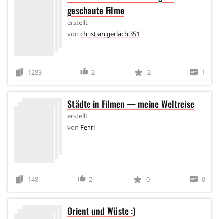
geschaute Filme
erstellt
von
christian.gerlach.351
1283
2
2
1
Städte in Filmen — meine Weltreise
erstellt
von
Fenri
148
2
0
0
Orient und Wüste :)