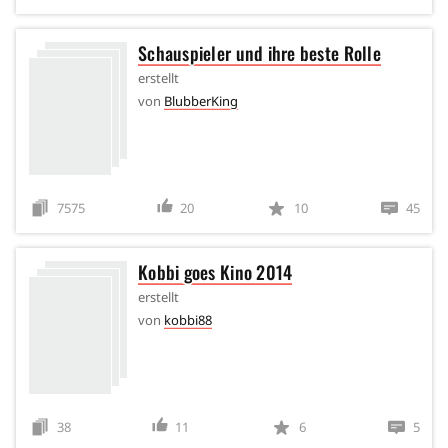
Schauspieler und ihre beste Rolle
erstellt
von
BlubberKing
7575
20
10
45
Kobbi goes Kino 2014
erstellt
von
kobbi88
38
11
6
5