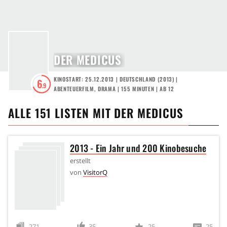
DER MEDICUS
KINOSTART: 25.12.2013
|
DEUTSCHLAND
(
2013
) |
6
.9
ABENTEUERFILM
,
DRAMA
| 155 MINUTEN
|
AB 12
ALLE
151
LISTEN MIT
DER MEDICUS
2013 - Ein Jahr und 200 Kinobesuche
erstellt
von
VisitorQ
271
35
25
25