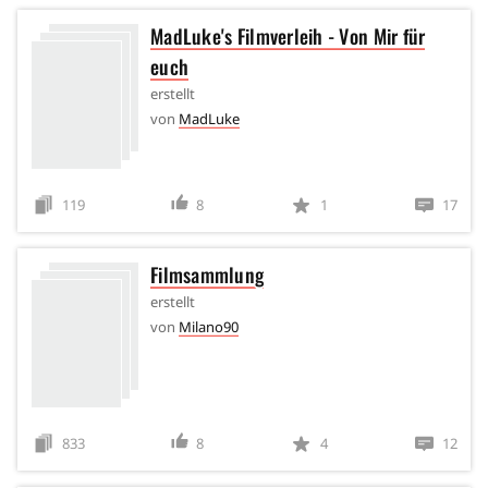
MadLuke's Filmverleih - Von Mir für
euch
erstellt
von
MadLuke
119
8
1
17
Filmsammlung
erstellt
von
Milano90
833
8
4
12