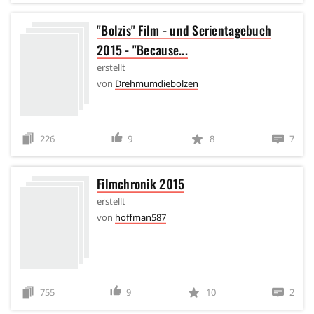
"Bolzis" Film - und Serientagebuch
2015 - "Because...
erstellt
von
Drehmumdiebolzen
226
9
8
7
Filmchronik 2015
erstellt
von
hoffman587
755
9
10
2