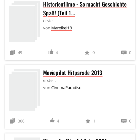
Historienfilme - So macht Geschichte
Spaß! (Teil 1...
erstellt
von
MareikeHB
49
4
0
0
Moviepilot Hitparade 2013
erstellt
von
CinemaParadiso
306
4
1
0