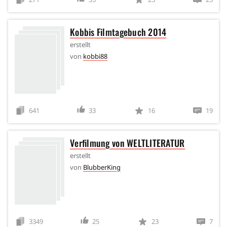
Kobbis Filmtagebuch 2014
erstellt
von
kobbi88
641
33
16
19
Verfilmung von WELTLITERATUR
erstellt
von
BlubberKing
3349
25
23
7