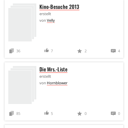
Kino-Besuche 2013
erstellt
von
Velly
36
7
2
4
Die Mrs.-Liste
erstellt
von
Hornblower
85
5
0
0