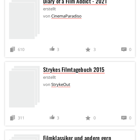
Diary of a Film Addict - 2021
erstellt
von
CinemaParadiso
610
3
3
0
Strykes Filmtagebuch 2015
erstellt
von
StrykeOut
311
3
0
0
Filmklassiker und andere gern