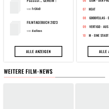
PSSSSST... GEHEIM !
LÉON - DER PR
von
FrEAk0
HEAT
FILMTAGEBUCH 2023
VERTIGO - AUS
von
dazlious
M - EINE STAD
ALLE ANZEIGEN
ALLE 
WEITERE FILM-NEWS