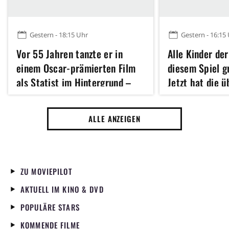
Gestern - 18:15 Uhr
Gestern - 16:15
Vor 55 Jahren tanzte er in
Alle Kinder der
einem Oscar-prämierten Film
diesem Spiel 
als Statist im Hintergrund –
Jetzt hat die 
heute ist er für viele der
Fantasy-Verfil
größten Action-Star unserer
Kinostart
ALLE ANZEIGEN
Zeit
ZU MOVIEPILOT
AKTUELL IM KINO & DVD
POPULÄRE STARS
KOMMENDE FILME