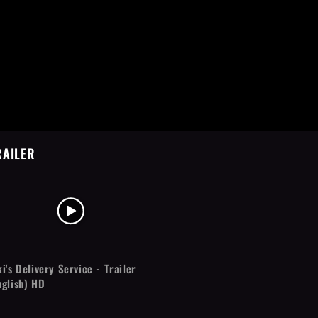
RAILER
ki's Delivery Service - Trailer
nglish) HD