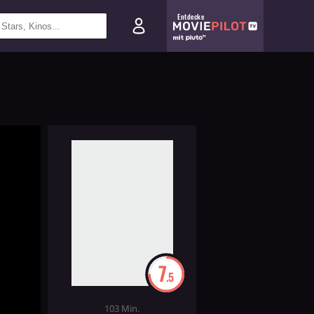
Entdecke
7
.5
103 Min.