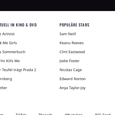
TUELL IM KINO & DVD
POPULÄRE STARS
 Activist
Sam Neill
k Me Girls
Keanu Reeves
s Sommerbuch
Clint Eastwood
lin Kills Me
Jodie Foster
r Teufel trägt Prada 2
Nicolas Cage
rnberg
Edward Norton
elter
Anya Taylor-Joy
am
TikTok
Threads
WhatsApp
RSS Feed