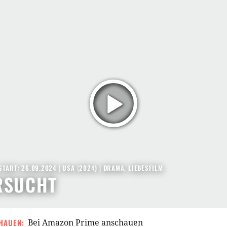
START: 26.09.2024
|
USA
(
2024
) |
DRAMA
,
LIEBESFILM
RSUCHT
HAUEN:
Bei Amazon Prime anschauen