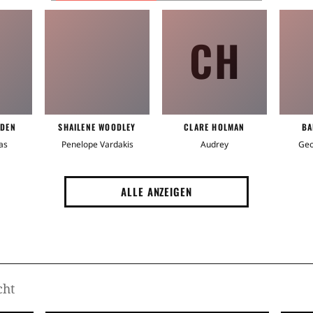
CH
DDEN
SHAILENE WOODLEY
CLARE HOLMAN
BA
as
Penelope Vardakis
Audrey
Geo
ALLE ANZEIGEN
cht