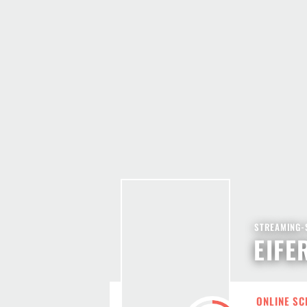
STREAMING-
EIFE
ONLINE SC